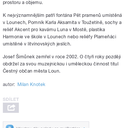
prostoru a objemu.
K nejvýznamnějším patří fontána Pět pramenů umístěná
v Lounech, Pomník Karla Aksamita v Toužetíně, sochy a
reliéf Akcent pro kavárnu Luna v Mostě, plastika
Harmonie ve škole v Lounech nebo reliéfy Plameňáci
umístěné v litvínovských jeslích.
Josef Šimůnek zemřel v roce 2002. O čtyři roky později
obdržel za svou muzejnickou i uměleckou činnost titul
Čestný občan města Loun.
autor:
Milan Knotek