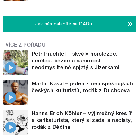
Jak nás naladíte na DABu
VÍCE Z POŘADU
Petr Prachtel – skvělý horolezec,
umělec, běžec a samorost
neodmyslitelně spjatý s Jizerkami
Martin Kasal – jeden z nejúspěšnějších
českých kulturistů, rodák z Duchcova
Hanns Erich Köhler – výjimečný kreslíř
a karikaturista, který si zadal s nacisty,
rodák z Děčína