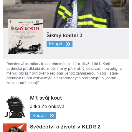
Šikmý kostel 3
Koupit
Románová kronika ztraceného města - léta 1945–1961. Karin
Lednická předkládá do značné míry převratný, dosavadní paradigma
měnící obraz hornického regionu, jehož zahlazenou historii stále
překrývá tlustá vrstva mýtů a zakořeněných stereotypů o „černé
zemi a rudém kraji“.
Mít svůj kout
Jitka Zelenková
Koupit
Svědectví o životě v KLDR 2