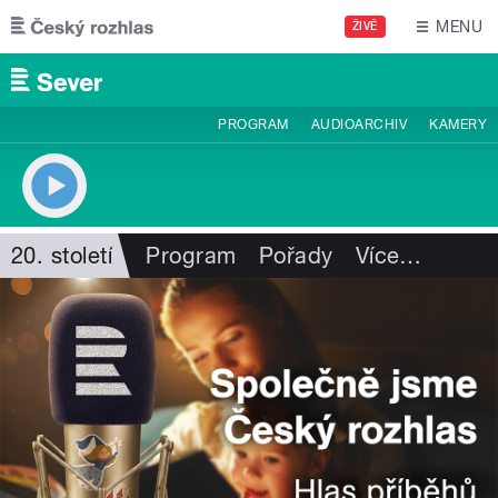
Přejít k hlavnímu obsahu
MENU
ŽIVĚ
PROGRAM
AUDIOARCHIV
KAMERY
20. století
Program
Pořady
Více
…