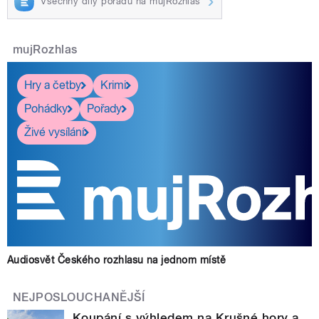
Všechny díly pořadu na mujRozhlas
mujRozhlas
Hry a četby
Krimi
Pohádky
Pořady
Živé vysílání
Audiosvět Českého rozhlasu na jednom místě
NEJPOSLOUCHANĚJŠÍ
Koupání s výhledem na Krušné hory a