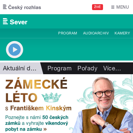
Přejít k hlavnímu obsahu
MENU
ŽIVĚ
PROGRAM
AUDIOARCHIV
KAMERY
Aktuální dění
Program
Pořady
Více
…