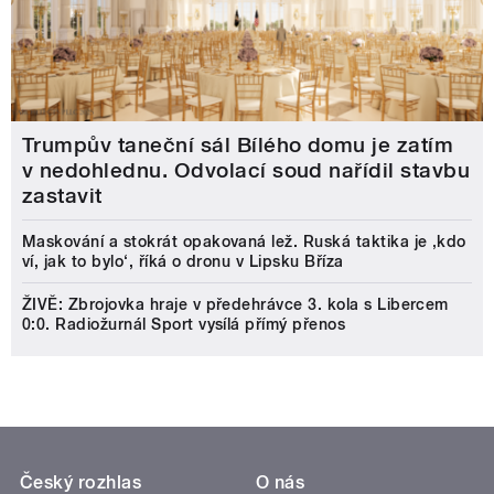
Trumpův taneční sál Bílého domu je zatím
v nedohlednu. Odvolací soud nařídil stavbu
zastavit
Maskování a stokrát opakovaná lež. Ruská taktika je ‚kdo
ví, jak to bylo‘, říká o dronu v Lipsku Bříza
ŽIVĚ: Zbrojovka hraje v předehrávce 3. kola s Libercem
0:0. Radiožurnál Sport vysílá přímý přenos
Český rozhlas
O nás