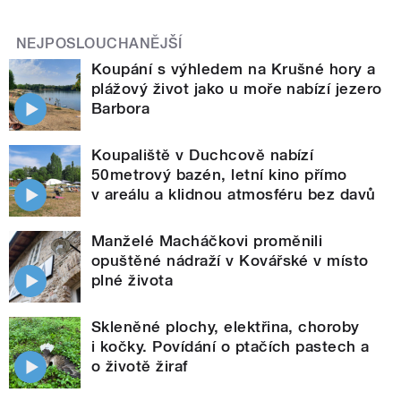
NEJPOSLOUCHANĚJŠÍ
Koupání s výhledem na Krušné hory a
plážový život jako u moře nabízí jezero
Barbora
Koupaliště v Duchcově nabízí
50metrový bazén, letní kino přímo
v areálu a klidnou atmosféru bez davů
Manželé Macháčkovi proměnili
opuštěné nádraží v Kovářské v místo
plné života
Skleněné plochy, elektřina, choroby
i kočky. Povídání o ptačích pastech a
o životě žiraf