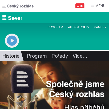
Přejít k hlavnímu obsahu
MENU
ŽIVĚ
PROGRAM
AUDIOARCHIV
KAMERY
Historie
Program
Pořady
Více
…