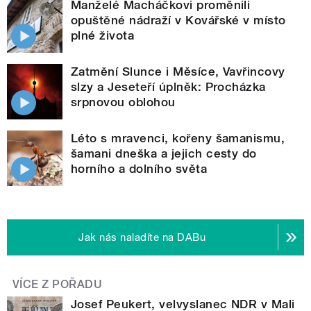
Manželé Macháčkovi proměnili
opuštěné nádraží v Kovářské v místo
plné života
Zatmění Slunce i Měsíce, Vavřincovy
slzy a Jeseteří úplněk: Procházka
srpnovou oblohou
Léto s mravenci, kořeny šamanismu,
šamani dneška a jejich cesty do
horního a dolního světa
Jak nás naladíte na DABu
VÍCE Z POŘADU
Josef Peukert, velvyslanec NDR v Mali