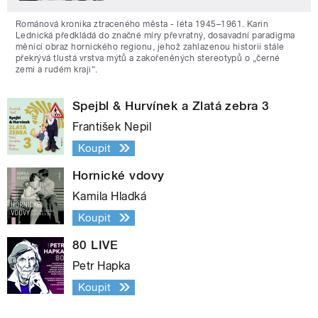
Románová kronika ztraceného města - léta 1945–1961. Karin
Lednická předkládá do značné míry převratný, dosavadní paradigma
měnící obraz hornického regionu, jehož zahlazenou historii stále
překrývá tlustá vrstva mýtů a zakořeněných stereotypů o „černé
zemi a rudém kraji“.
Spejbl & Hurvínek a Zlatá zebra 3
František Nepil
Koupit
Hornické vdovy
Kamila Hladká
Koupit
80 LIVE
Petr Hapka
Koupit