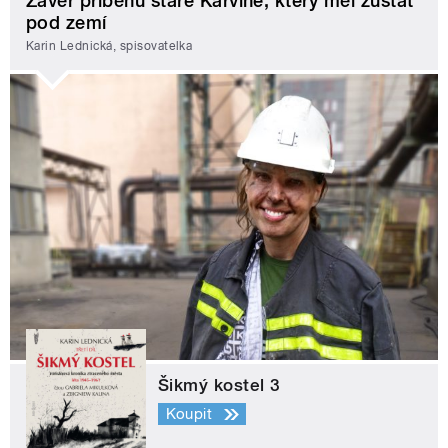
Závěr příběhu staré Karviné, který měl zůstat
pod zemí
Karin Lednická, spisovatelka
Šikmý kostel 3
Koupit