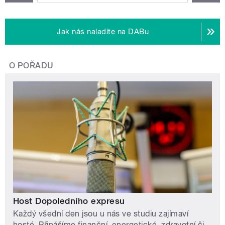
Jak nás naladíte na DABu
O POŘADU
Host Dopoledního expresu
Každý všední den jsou u nás ve studiu zajímaví
hosté. Přinášíme finanční, energetické, zdravotní či