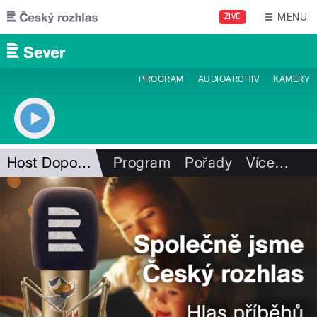
Přejít k hlavnímu obsahu
MENU
ŽIVĚ
PROGRAM
AUDIOARCHIV
KAMERY
Host Dopoledního expresu
Program
Pořady
Více
…