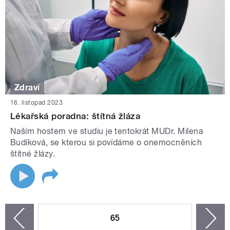
Zdraví
16. listopad 2023
Lékařská poradna: štítná žláza
Naším hostem ve studiu je tentokrát MUDr. Milena
Budíková, se kterou si povídáme o onemocněních
štítné žlázy.
STRÁNKY
65
n
zí