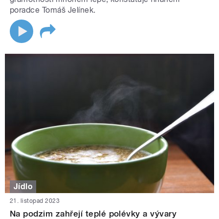
poradce Tomáš Jelínek.
Jídlo
21. listopad 2023
Na podzim zahřejí teplé polévky a vývary