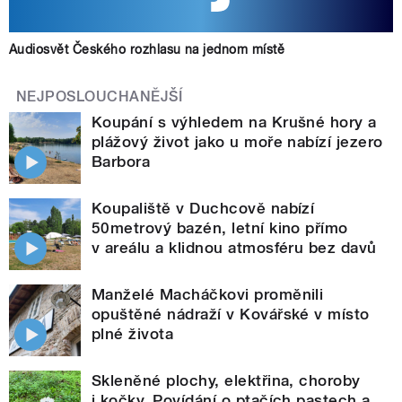
Audiosvět Českého rozhlasu na jednom místě
NEJPOSLOUCHANĚJŠÍ
Koupání s výhledem na Krušné hory a
plážový život jako u moře nabízí jezero
Barbora
Koupaliště v Duchcově nabízí
50metrový bazén, letní kino přímo
v areálu a klidnou atmosféru bez davů
Manželé Macháčkovi proměnili
opuštěné nádraží v Kovářské v místo
plné života
Skleněné plochy, elektřina, choroby
i kočky. Povídání o ptačích pastech a