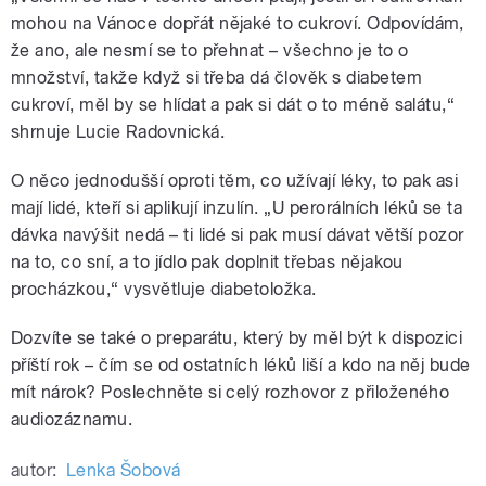
mohou na Vánoce dopřát nějaké to cukroví. Odpovídám,
že ano, ale nesmí se to přehnat – všechno je to o
množství, takže když si třeba dá člověk s diabetem
cukroví, měl by se hlídat a pak si dát o to méně salátu,“
shrnuje Lucie Radovnická.
O něco jednodušší oproti těm, co užívají léky, to pak asi
mají lidé, kteří si aplikují inzulín. „U perorálních léků se ta
dávka navýšit nedá – ti lidé si pak musí dávat větší pozor
na to, co sní, a to jídlo pak doplnit třebas nějakou
procházkou,“ vysvětluje diabetoložka.
Dozvíte se také o preparátu, který by měl být k dispozici
příští rok – čím se od ostatních léků liší a kdo na něj bude
mít nárok? Poslechněte si celý rozhovor z přiloženého
audiozáznamu.
autor:
Lenka Šobová