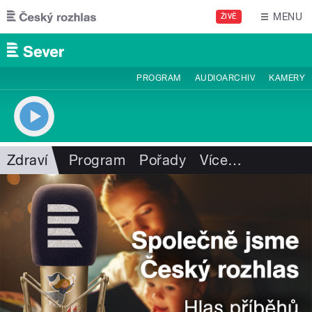
Přejít k hlavnímu obsahu
MENU
ŽIVĚ
PROGRAM
AUDIOARCHIV
KAMERY
Zdraví
Program
Pořady
Více
…