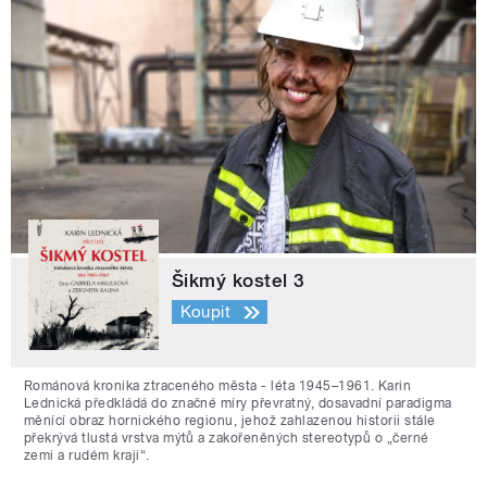
Šikmý kostel 3
Koupit
Románová kronika ztraceného města - léta 1945–1961. Karin
Lednická předkládá do značné míry převratný, dosavadní paradigma
měnící obraz hornického regionu, jehož zahlazenou historii stále
překrývá tlustá vrstva mýtů a zakořeněných stereotypů o „černé
zemi a rudém kraji“.