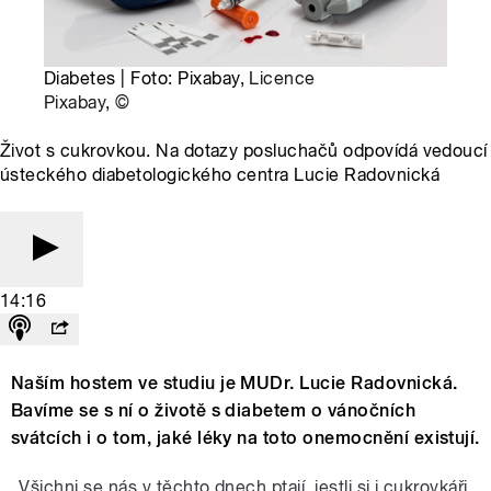
Diabetes | Foto: Pixabay,
Licence
Pixabay
,
©
Život s cukrovkou. Na dotazy posluchačů odpovídá vedoucí
ústeckého diabetologického centra Lucie Radovnická
14:16
Naším hostem ve studiu je MUDr. Lucie Radovnická.
Bavíme se s ní o životě s diabetem o vánočních
svátcích i o tom, jaké léky na toto onemocnění existují.
„Všichni se nás v těchto dnech ptají, jestli si i cukrovkáři