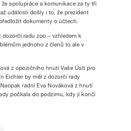
, že spolupráce a komunikace za ty tři
ž události došly i to, že prezident
 předložit dokumenty o účtech.
t dozorčí radu zoo – vzhledem k
lémům jednoho z členů to ale v
ová z opozičního hnutí Vaše Ústí pro
an Eichler by měl z dozorčí rady
 Naopak radní Eva Nováková z hnutí
dy počkala do podzimu, kdy jí končí