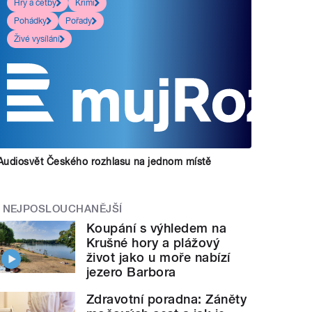
Hry a četby
Krimi
Pohádky
Pořady
Živé vysílání
Audiosvět Českého rozhlasu na jednom místě
NEJPOSLOUCHANĚJŠÍ
Koupání s výhledem na
Krušné hory a plážový
život jako u moře nabízí
jezero Barbora
Zdravotní poradna: Záněty