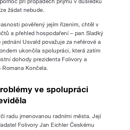
 pomoc při propadech příjmů v důsledku
íze žádat nebude.
asnosti pověřený jejím řízením, chtěl v
 účtů a přehled hospodaření – pan Sladký
vé jednání Usvald považuje za neférové a
fondem ukončila spolupráci, která zatím
stní dohody prezidenta Folivory a
oo Romana Končela.
problémy ve spolupráci
eviděla
čí radu jmenovanou radními města. Její
adatel Folivory Jan Eichler Českému