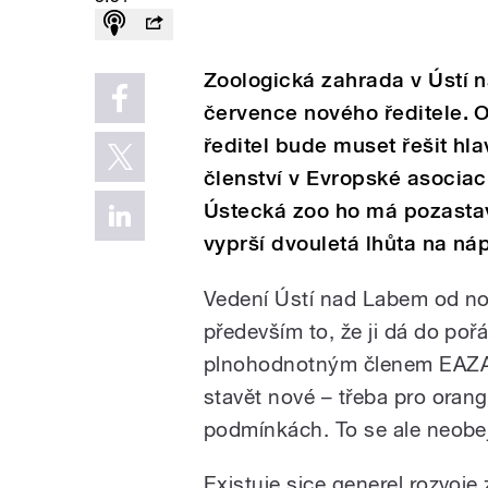
Zoologická zahrada v Ústí 
července nového ředitele. O 
ředitel bude muset řešit hl
členství v Evropské asociac
Ústecká zoo ho má pozastav
vyprší dvouletá lhůta na ná
Vedení Ústí nad Labem od n
především to, že ji dá do poř
plnohodnotným členem EAZA.
stavět nové – třeba pro orang
podmínkách. To se ale neobej
Existuje sice generel rozvoje