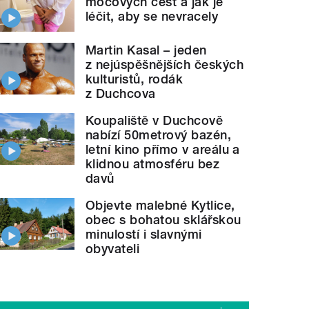
močových cest a jak je
léčit, aby se nevracely
Martin Kasal – jeden
z nejúspěšnějších českých
kulturistů, rodák
z Duchcova
Koupaliště v Duchcově
nabízí 50metrový bazén,
letní kino přímo v areálu a
klidnou atmosféru bez
davů
Objevte malebné Kytlice,
obec s bohatou sklářskou
minulostí i slavnými
obyvateli