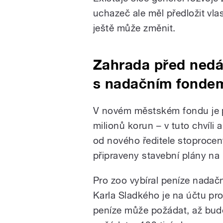
uchazeč ale měl předložit vlas
ještě může změnit.
Zahrada před nedá
s nadačním fondem
V novém městském fondu je p
milionů korun – v tuto chví
od nového ředitele stoprocent
připraveny stavební plány na 
Pro zoo vybíral peníze nadačn
Karla Sladkého je na účtu pro
peníze může požádat, až bude