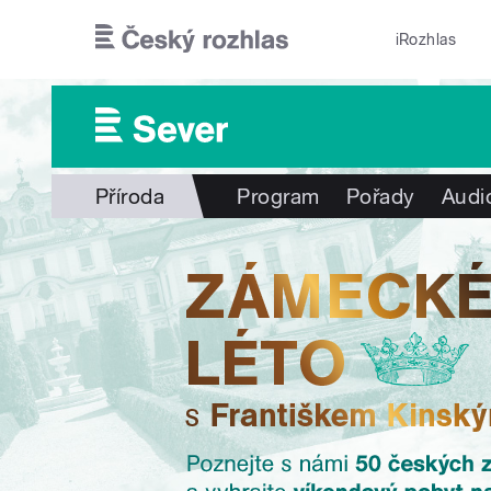
Přejít k hlavnímu obsahu
iRozhlas
Příroda
Program
Pořady
Audi