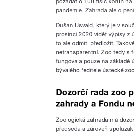
požádat o 100 tisíc korun na
pandemie. Zahrada ale o pen
Dušan Usvald, který je v souč
prosinci 2020 vidět výpisy z
to ale odmítl předložit. Tako
netransparentní. Zoo tedy s 
fungovala pouze na základě ú
bývalého ředitele ústecké z
Dozorčí rada zoo 
zahrady a Fondu n
Zoologická zahrada má dozor
předseda a zároveň spoluzakl