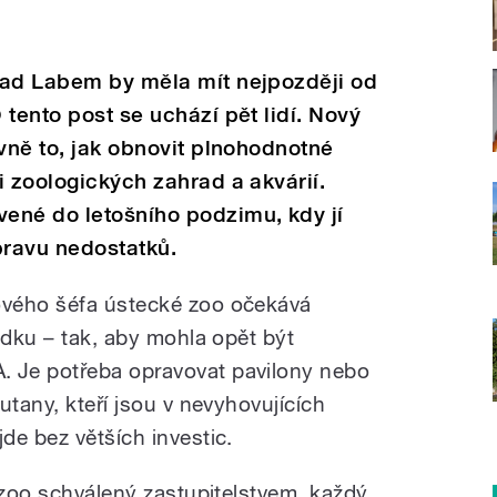
nad Labem by měla mít nejpozději od
tento post se uchází pět lidí. Nový
avně to, jak obnovit plnohodnotné
i zoologických zahrad a akvárií.
ené do letošního podzimu, kdy jí
pravu nedostatků.
ového šéfa ústecké zoo očekává
ádku – tak, aby mohla opět být
 Je potřeba opravovat pavilony nebo
utany, kteří jsou v nevyhovujících
de bez větších investic.
 zoo schválený zastupitelstvem, každý