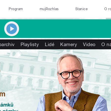
Program
mujRozhlas
Stanice
O r
oarchiv
Playlisty
Lidé
Kamery
Video
O n