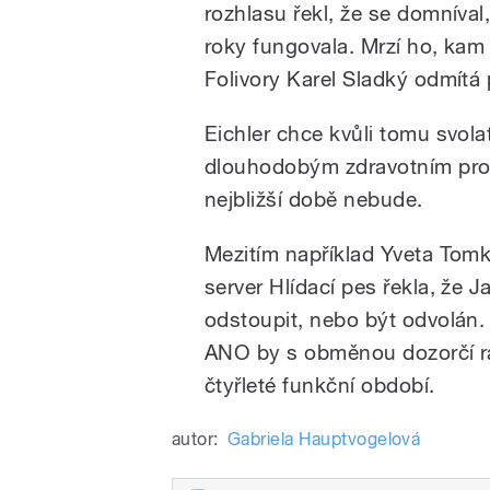
rozhlasu řekl, že se domníval
roky fungovala. Mrzí ho, kam a
Folivory Karel Sladký odmítá
Eichler chce kvůli tomu svola
dlouhodobým zdravotním prob
nejbližší době nebude.
Mezitím například Yveta Tomk
server Hlídací pes řekla, že J
odstoupit, nebo být odvolán.
ANO by s obměnou dozorčí ra
čtyřleté funkční období.
autor:
Gabriela Hauptvogelová