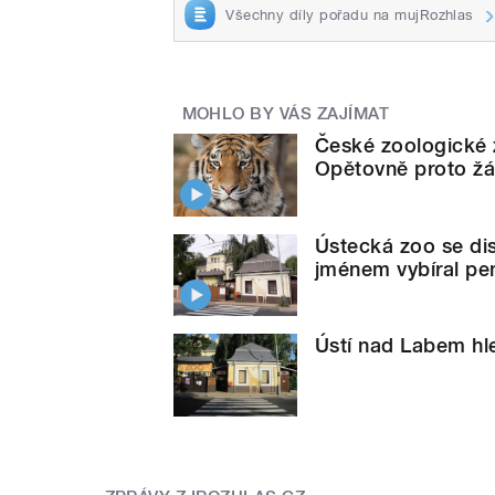
Všechny díly pořadu na mujRozhlas
MOHLO BY VÁS ZAJÍMAT
České zoologické z
Opětovně proto žá
Ústecká zoo se dis
jménem vybíral pe
Ústí nad Labem hl