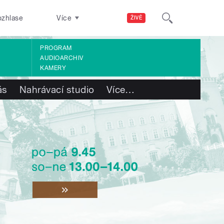
ozhlase
Více
ŽIVĚ
PROGRAM
AUDIOARCHIV
KAMERY
ás
Nahrávací studio
Více
…