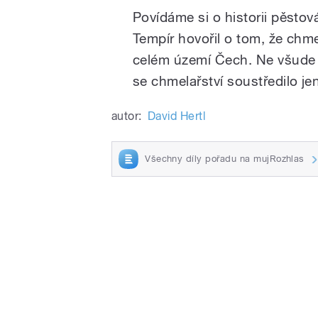
Play
Povídáme si o historii pěsto
Tempír hovořil o tom, že chm
celém území Čech. Ne všude 
se chmelařství soustředilo je
autor:
David Hertl
/
Všechny díly pořadu na mujRozhlas
pause