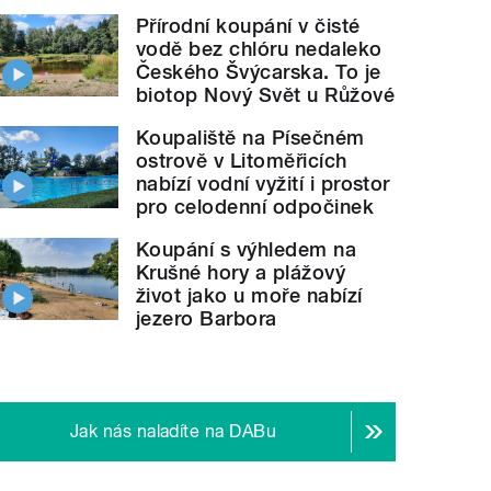
Přírodní koupání v čisté
vodě bez chlóru nedaleko
Českého Švýcarska. To je
biotop Nový Svět u Růžové
Koupaliště na Písečném
ostrově v Litoměřicích
nabízí vodní vyžití i prostor
pro celodenní odpočinek
Koupání s výhledem na
Krušné hory a plážový
život jako u moře nabízí
jezero Barbora
Jak nás naladíte na DABu