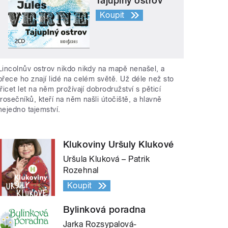
Tajuplný ostrov
Koupit
Lincolnův ostrov nikdo nikdy na mapě nenašel, a
přece ho znají lidé na celém světě. Už déle než sto
třicet let na něm prožívají dobrodružství s pěticí
trosečníků, kteří na něm našli útočiště, a hlavně
nejedno tajemství.
Klukoviny Uršuly Klukové
Uršula Kluková – Patrik
Rozehnal
Koupit
Bylinková poradna
Jarka Rozsypalová-