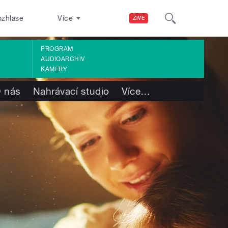
ozhlase
Více
ŽIVĚ
PROGRAM
AUDIOARCHIV
KAMERY
 nás
Nahrávací studio
Více
…