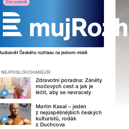
Živé vysílání
Audiosvět Českého rozhlasu na jednom místě
NEJPOSLOUCHANĚJŠÍ
Zdravotní poradna: Záněty
močových cest a jak je
léčit, aby se nevracely
Martin Kasal – jeden
e="">
Historie žateckého chmele -
2
z nejúspěšnějších českých
kulturistů, rodák
z Duchcova