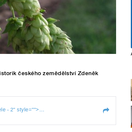
historik českého zemědělství Zdeněk
Historie žateckého chmele -
le -
2
" style="">
2
" styl
mele -
2