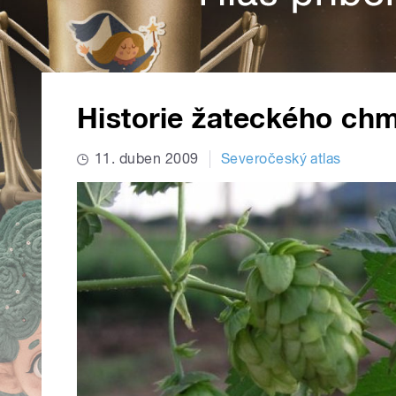
Historie žateckého chm
11. duben 2009
Severočeský atlas