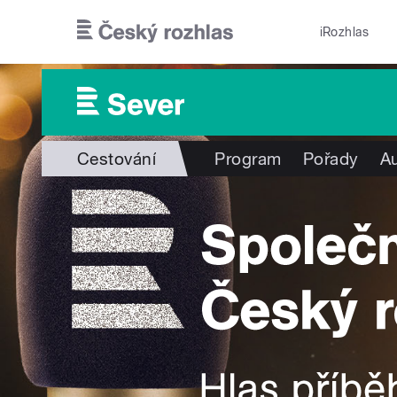
Přejít k hlavnímu obsahu
iRozhlas
Cestování
Program
Pořady
Au