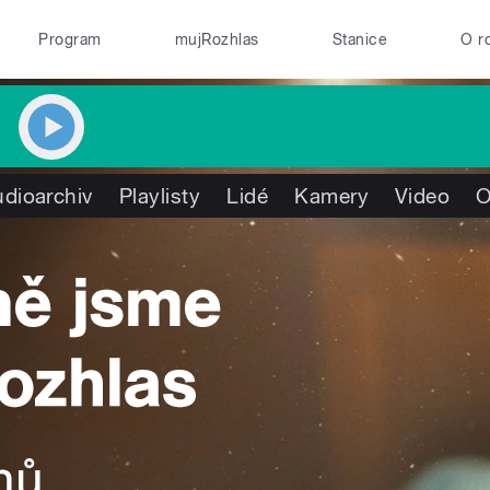
Program
mujRozhlas
Stanice
O r
dioarchiv
Playlisty
Lidé
Kamery
Video
O