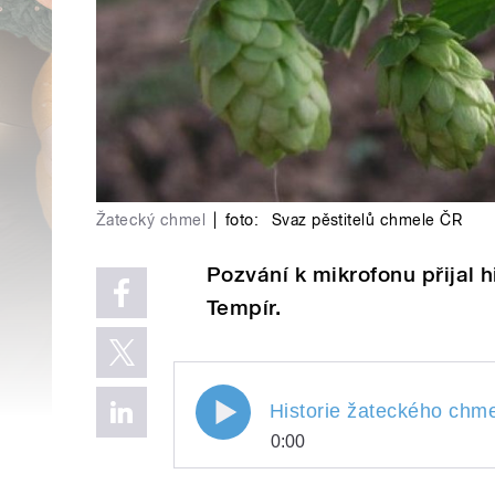
Žatecký chmel
|
foto:
Svaz pěstitelů chmele ČR
Pozvání k mikrofonu přijal 
Tempír.
Historie žateckého chme
0:00
Historie žateckého ch