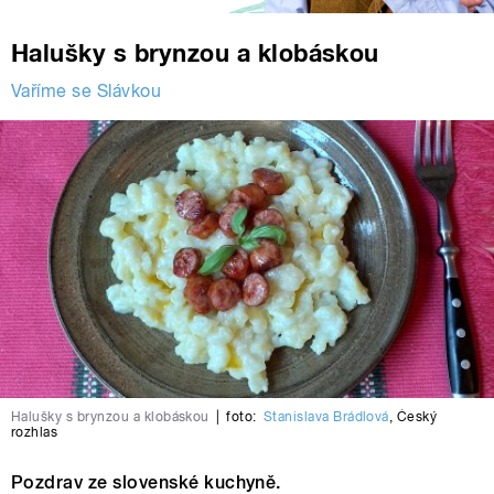
Halušky s brynzou a klobáskou
Vaříme se Slávkou
Halušky s brynzou a klobáskou
|
foto:
Stanislava Brádlová
,
Český
rozhlas
Pozdrav ze slovenské kuchyně.