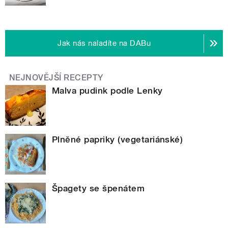
Jak nás naladíte na DABu
NEJNOVĚJŠÍ RECEPTY
Malva pudink podle Lenky
Plněné papriky (vegetariánské)
Špagety se špenátem