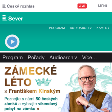
Přejít k hlavnímu obsahu
MENU
ŽIVĚ
PROGRAM
AUDIOARCHIV
KAMERY
Program
Pořady
Audioarchiv
Více
…