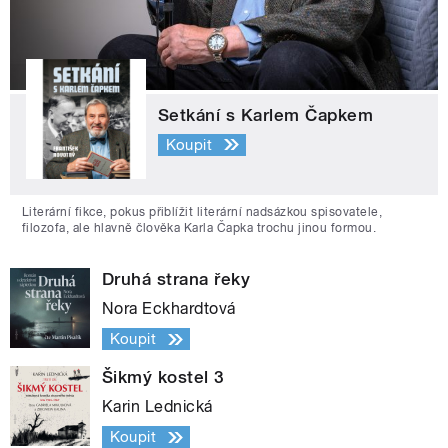
Setkání s Karlem Čapkem
Koupit
Literární fikce, pokus přiblížit literární nadsázkou spisovatele,
filozofa, ale hlavně člověka Karla Čapka trochu jinou formou.
Druhá strana řeky
Nora Eckhardtová
Koupit
Šikmý kostel 3
Karin Lednická
Koupit