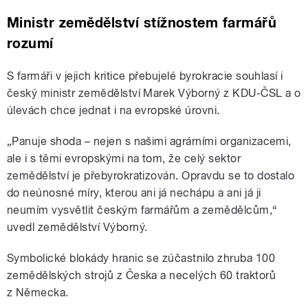
Ministr zemědělství stížnostem farmářů
rozumí
S farmáři v jejich kritice přebujelé byrokracie souhlasí i
český ministr zemědělství Marek Výborný z KDU-ČSL a o
úlevách chce jednat i na evropské úrovni.
„Panuje shoda – nejen s našimi agrárními organizacemi,
ale i s těmi evropskými na tom, že celý sektor
zemědělství je přebyrokratizován. Opravdu se to dostalo
do neúnosné míry, kterou ani já nechápu a ani já ji
neumím vysvětlit českým farmářům a zemědělcům,“
uvedl zemědělství Výborný.
Symbolické blokády hranic se zúčastnilo zhruba 100
zemědělských strojů z Česka a necelých 60 traktorů
z Německa.