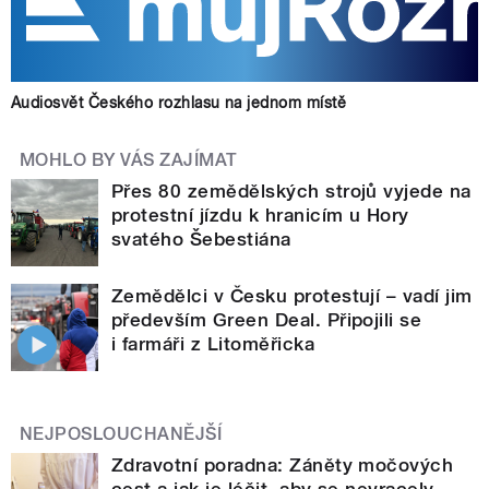
Audiosvět Českého rozhlasu na jednom místě
MOHLO BY VÁS ZAJÍMAT
Přes 80 zemědělských strojů vyjede na
protestní jízdu k hranicím u Hory
svatého Šebestiána
Zemědělci v Česku protestují – vadí jim
především Green Deal. Připojili se
i farmáři z Litoměřicka
NEJPOSLOUCHANĚJŠÍ
Zdravotní poradna: Záněty močových
cest a jak je léčit, aby se nevracely