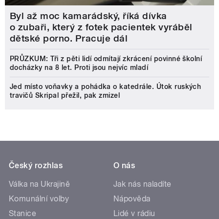
Byl až moc kamarádský, říká dívka
o zubaři, který z fotek pacientek vyráběl
dětské porno. Pracuje dál
PRŮZKUM: Tři z pěti lidí odmítají zkrácení povinné školní
docházky na 8 let. Proti jsou nejvíc mladí
Jed místo voňavky a pohádka o katedrále. Útok ruských
travičů Skripal přežil, pak zmizel
Český rozhlas
O nás
Válka na Ukrajině
Jak nás naladíte
Komunální volby
Nápověda
Stanice
Lidé v rádiu