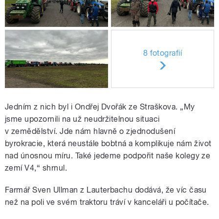
8 fotografií
Jedním z nich byl i Ondřej Dvořák ze Straškova. „My
jsme upozornili na už neudržitelnou situaci
v zemědělství. Jde nám hlavně o zjednodušení
byrokracie, která neustále bobtná a komplikuje nám život
nad únosnou míru. Také jedeme podpořit naše kolegy ze
zemí V4,“ shrnul.
Farmář Sven Ullman z Lauterbachu dodává, že víc času
než na poli ve svém traktoru tráví v kanceláři u počítače.