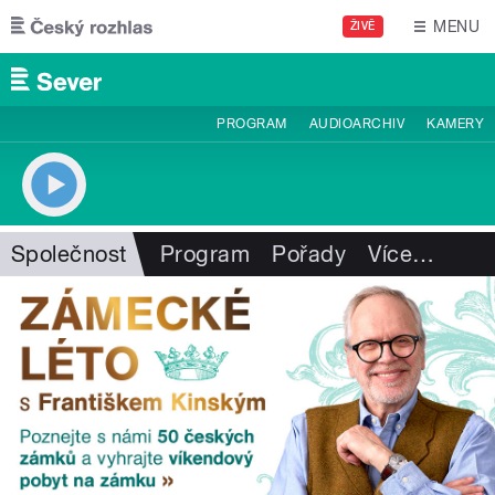
Přejít k hlavnímu obsahu
MENU
ŽIVĚ
PROGRAM
AUDIOARCHIV
KAMERY
Společnost
Program
Pořady
Více
…