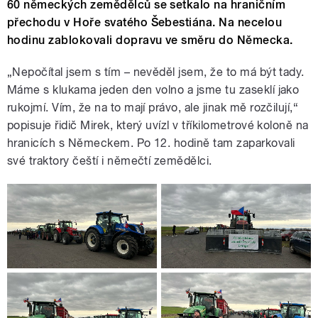
60 německých zemědělců se setkalo na hraničním
přechodu v Hoře svatého Šebestiána. Na necelou
hodinu zablokovali dopravu ve směru do Německa.
„Nepočítal jsem s tím – nevěděl jsem, že to má být tady.
Máme s klukama jeden den volno a jsme tu zaseklí jako
rukojmí. Vím, že na to mají právo, ale jinak mě rozčilují,“
popisuje řidič Mirek, který uvízl v tříkilometrové koloně na
hranicích s Německem. Po 12. hodině tam zaparkovali
své traktory čeští i němečtí zemědělci.