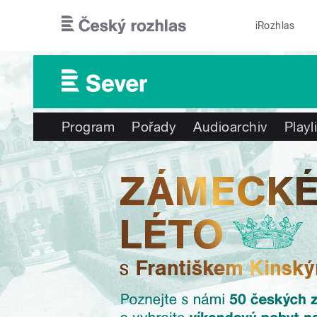
Přejít k hlavnímu obsahu
iRozhlas
Program
Pořady
Audioarchiv
Playl