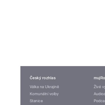
Český rozhlas
mujRo
Válka na Ukrajině
Živé v
Komunální volby
Audioa
Stanice
Podca