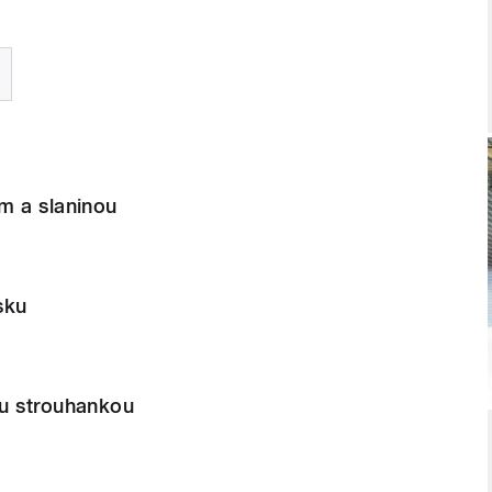
m a slaninou
sku
u strouhankou