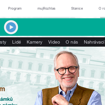
Program
mujRozhlas
Stanice
O r
isty
Lidé
Kamery
Video
O nás
Nahrávací