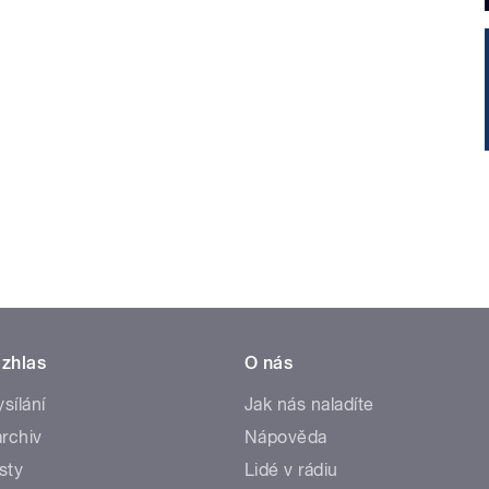
zhlas
O nás
ysílání
Jak nás naladíte
rchiv
Nápověda
sty
Lidé v rádiu