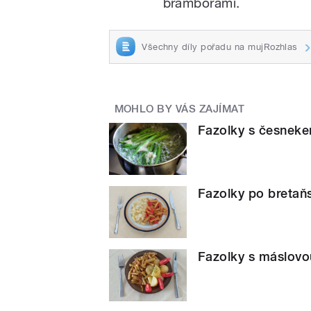
bramborami.
Všechny díly pořadu na mujRozhlas
MOHLO BY VÁS ZAJÍMAT
Fazolky s česneke
Fazolky po bretaň
Fazolky s máslovo