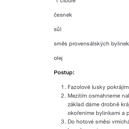
1 cibule
česnek
sůl
směs provensálských byline
olej
Postup:
Fazolové lusky pokrájím
Mezitím osmahneme nakrá
základ dáme drobně kráj
okořeníme bylinkami a 
Do hotové směsi vmích