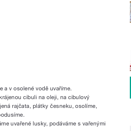
k
e a v osolené vodě uvaříme.
jenou cibuli na oleji, na cibulový
ená rajčata, plátky česneku, osolíme,
podusíme.
áme uvařené lusky, podáváme s vařenými