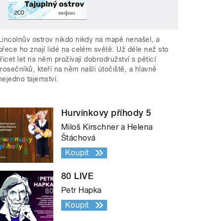
Lincolnův ostrov nikdo nikdy na mapě nenašel, a
přece ho znají lidé na celém světě. Už déle než sto
třicet let na něm prožívají dobrodružství s pěticí
trosečníků, kteří na něm našli útočiště, a hlavně
nejedno tajemství.
Hurvínkovy příhody 5
Miloš Kirschner a Helena
Štáchová
Koupit
80 LIVE
Petr Hapka
Koupit