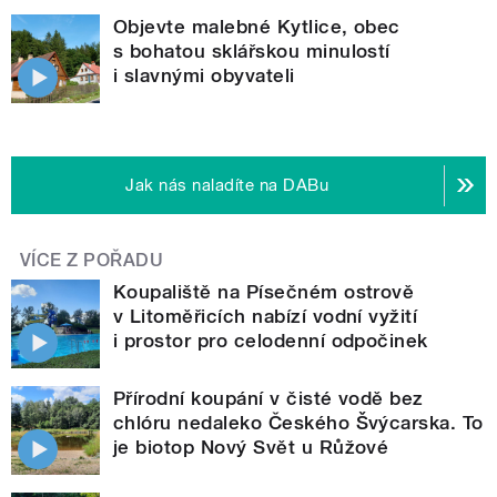
Objevte malebné Kytlice, obec
s bohatou sklářskou minulostí
i slavnými obyvateli
Jak nás naladíte na DABu
VÍCE Z POŘADU
Koupaliště na Písečném ostrově
v Litoměřicích nabízí vodní vyžití
i prostor pro celodenní odpočinek
Přírodní koupání v čisté vodě bez
chlóru nedaleko Českého Švýcarska. To
je biotop Nový Svět u Růžové