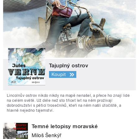
Tajuplný ostrov
Koupit
Lincolnův ostrov nikdo nikdy na mapě nenašel, a přece ho znají lidé
na celém světě. Už déle než sto třicet let na něm prožívají
dobrodružství s pěticí trosečníků, kteří na něm našli útočiště, a
hlavně nejedno tajemství.
Temné letopisy moravské
Miloš Šenkýř