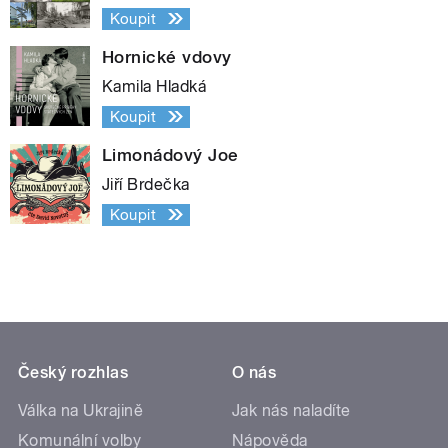
Koupit
Hornické vdovy
Kamila Hladká
Koupit
Limonádový Joe
Jiří Brdečka
Koupit
Český rozhlas
O nás
Válka na Ukrajině
Jak nás naladíte
Komunální volby
Nápověda