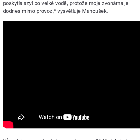
poskytla azyl po velké vodě, protože moje zvonárna je
dodnes mimo provoz,“ vysvětluje Manoušek.