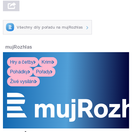
Všechny díly pořadu na mujRozhlas
mujRozhlas
Hry a četby
Krimi
Pohádky
Pořady
Živé vysílání