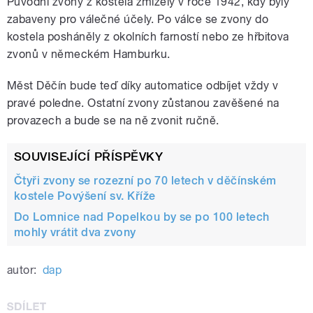
Původní zvony z kostela zmizely v roce 1942, kdy byly
zabaveny pro válečné účely. Po válce se zvony do
kostela posháněly z okolních farností nebo ze hřbitova
zvonů v německém Hamburku.
Měst Děčín bude teď díky automatice odbíjet vždy v
pravé poledne. Ostatní zvony zůstanou zavěšené na
provazech a bude se na ně zvonit ručně.
SOUVISEJÍCÍ PŘÍSPĚVKY
Čtyři zvony se rozezní po 70 letech v děčínském
kostele Povýšení sv. Kříže
Do Lomnice nad Popelkou by se po 100 letech
mohly vrátit dva zvony
autor:
dap