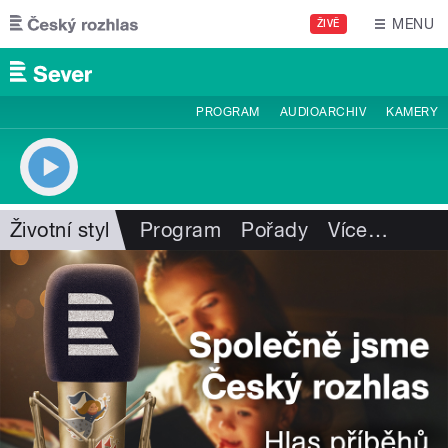
Přejít k hlavnímu obsahu
MENU
ŽIVĚ
PROGRAM
AUDIOARCHIV
KAMERY
Životní styl
Program
Pořady
Více
…