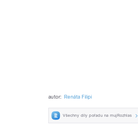
autor:
Renáta Filipi
Všechny díly pořadu na mujRozhlas