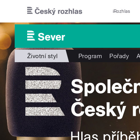
Přejít k hlavnímu obsahu
iRozhlas
Životní styl
Program
Pořady
A