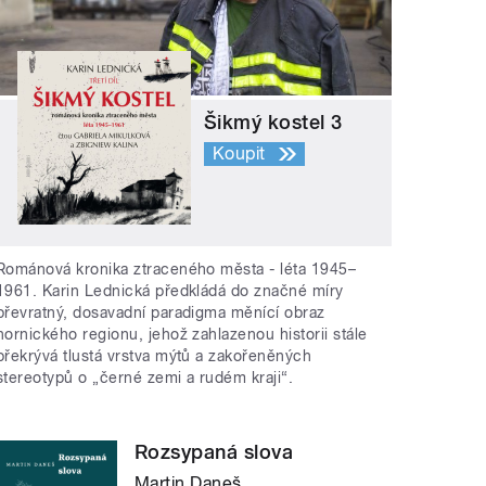
Šikmý kostel 3
Koupit
Románová kronika ztraceného města - léta 1945–
1961. Karin Lednická předkládá do značné míry
převratný, dosavadní paradigma měnící obraz
hornického regionu, jehož zahlazenou historii stále
překrývá tlustá vrstva mýtů a zakořeněných
stereotypů o „černé zemi a rudém kraji“.
Rozsypaná slova
Martin Daneš