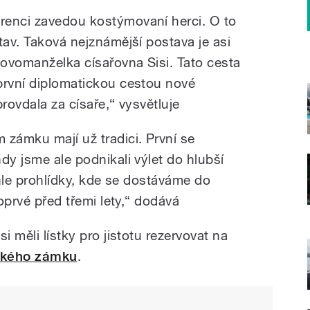
renci zavedou kostýmovaní herci. O to
tav. Taková nejznámější postava je asi
novomanželka císařovna Sisi. Tato cesta
první diplomatickou cestou nové
rovdala za císaře,“ vysvětluje
 zámku mají už tradici. První se
dy jsme ale podnikali výlet do hlubší
yhle prohlídky, kde se dostáváme do
poprvé před třemi lety,“ dodává
i měli lístky pro jistotu rezervovat na
ského zámku
.