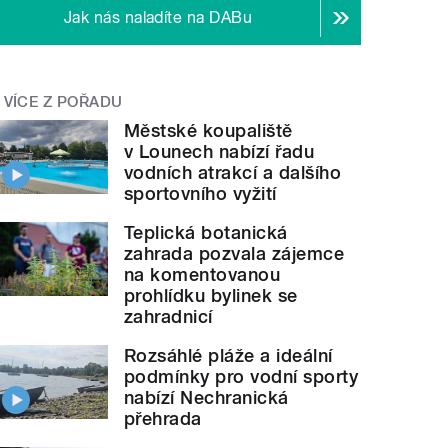
Jak nás naladíte na DABu
VÍCE Z POŘADU
Městské koupaliště
v Lounech nabízí řadu
vodních atrakcí a dalšího
sportovního vyžití
Teplická botanická
zahrada pozvala zájemce
na komentovanou
prohlídku bylinek se
zahradnicí
Rozsáhlé pláže a ideální
podmínky pro vodní sporty
nabízí Nechranická
přehrada