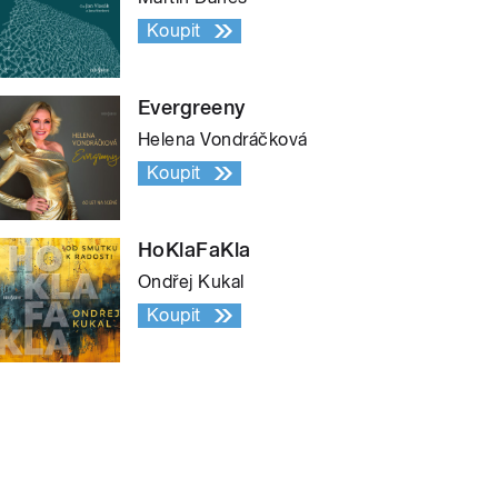
Koupit
Evergreeny
Helena Vondráčková
Koupit
HoKlaFaKla
Ondřej Kukal
Koupit