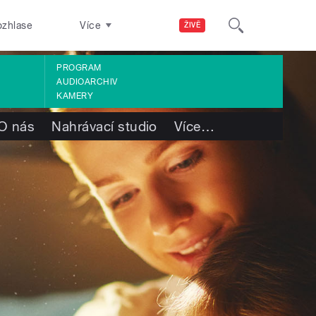
ozhlase
Více
ŽIVĚ
PROGRAM
AUDIOARCHIV
KAMERY
O nás
Nahrávací studio
Více
…