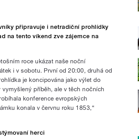
íky připravuje i netradiční prohlídky
ad na tento víkend zve zájemce na
etošním roce ukázat naše noční
átek i v sobotu. První od 20:00, druhá od
rohlídka je koncipována jako výlet do
ý vymyšlený příběh, ale v těch nočních
probíhala konference evropských
zámku konala v červnu roku 1853,“
ostýmovaní herci