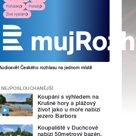
Pohádky
Pořady
Živé vysílání
Audiosvět Českého rozhlasu na jednom místě
NEJPOSLOUCHANĚJŠÍ
Koupání s výhledem na
Krušné hory a plážový
život jako u moře nabízí
jezero Barbora
Koupaliště v Duchcově
nabízí 50metrový bazén,