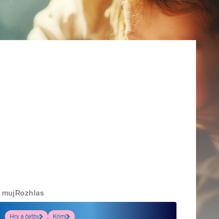
mujRozhlas
Hry a četby
Krimi