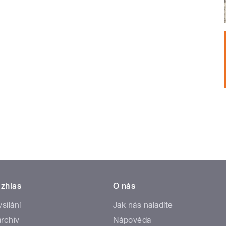
zhlas
O nás
ysílání
Jak nás naladíte
rchiv
Nápověda