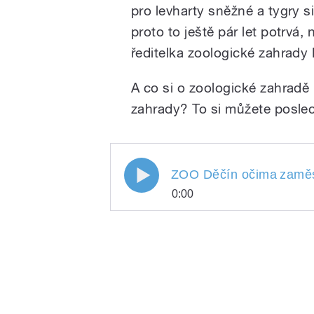
pro levharty sněžné a tygry s
proto to ještě pár let potrvá
pause
ředitelka zoologické zahrady 
A co si o zoologické zahradě
zahrady? To si můžete posl
ZOO Děčín očima
zamě
0:00
ZOO Děčín očima
Play
zam