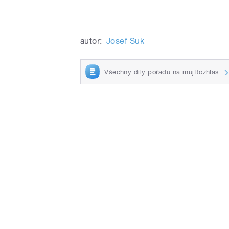
autor:
Josef Suk
Všechny díly pořadu na mujRozhlas