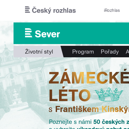
Přejít k hlavnímu obsahu
iRozhlas
Životní styl
Program
Pořady
A