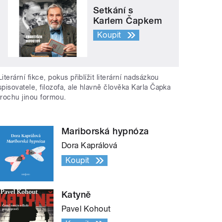
Setkání s
Karlem Čapkem
Koupit
Literární fikce, pokus přiblížit literární nadsázkou
spisovatele, filozofa, ale hlavně člověka Karla Čapka
trochu jinou formou.
Mariborská hypnóza
Dora Kaprálová
Koupit
Katyně
Pavel Kohout