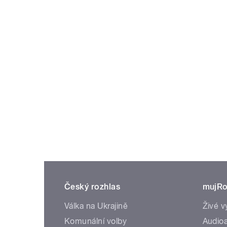
Český rozhlas
mujRo
Válka na Ukrajině
Živé v
Komunální volby
Audioa