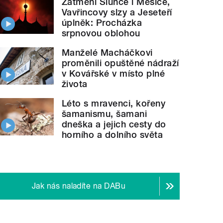
Zatmění Slunce i Měsíce,
Vavřincovy slzy a Jeseteří
le="">
ZOO Děčín očima
návštěvníků
úplněk: Procházka
srpnovou oblohou
Manželé Macháčkovi
proměnili opuštěné nádraží
v Kovářské v místo plné
života
Léto s mravenci, kořeny
šamanismu, šamani
dneška a jejich cesty do
horního a dolního světa
Jak nás naladíte na DABu