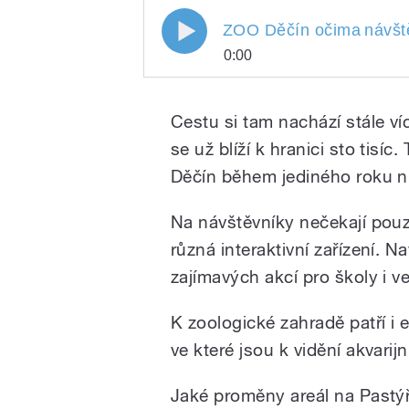
ZOO Děčín očima
návšt
0:00
ZOO Děčín očima
Play
návš
Cestu si tam nachází stále víc
se už blíží k hranici sto tisíc
Děčín během jediného roku ni
Na návštěvníky nečekají pouze
různá interaktivní zařízení. 
zajímavých akcí pro školy i ve
/
K zoologické zahradě patří i 
ve které jsou k vidění akvarijn
Jaké proměny areál na Pastý