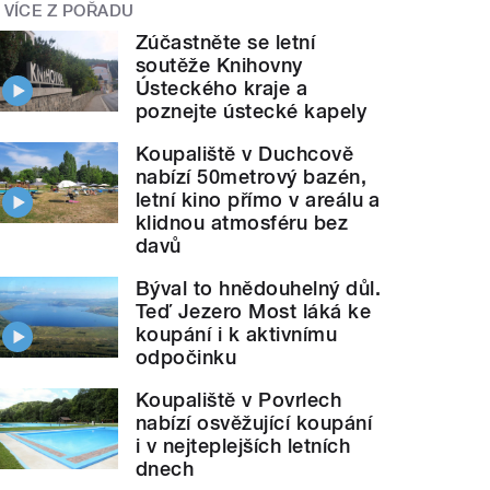
VÍCE Z POŘADU
Zúčastněte se letní
soutěže Knihovny
Ústeckého kraje a
poznejte ústecké kapely
Koupaliště v Duchcově
nabízí 50metrový bazén,
letní kino přímo v areálu a
klidnou atmosféru bez
davů
style="">
ZOO Děčín očima
zaměstnanců
Býval to hnědouhelný důl.
Teď Jezero Most láká ke
koupání i k aktivnímu
odpočinku
Koupaliště v Povrlech
nabízí osvěžující koupání
i v nejteplejších letních
dnech