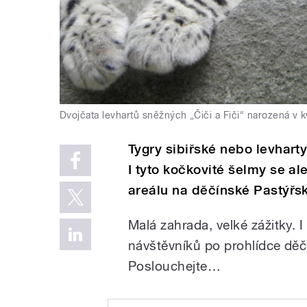
Dvojčata levhartů sněžných „Čiči a Fiči“ narozená v 
Tygry sibiřské nebo levhar
I tyto kočkovité šelmy se al
areálu na děčínské Pastýřsk
Malá zahrada, velké zážitky. I
návštěvníků po prohlídce děč
Poslouchejte…