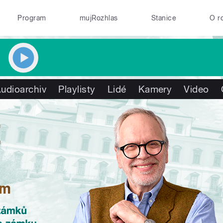
Program
mujRozhlas
Stanice
O r
udioarchiv
Playlisty
Lidé
Kamery
Video