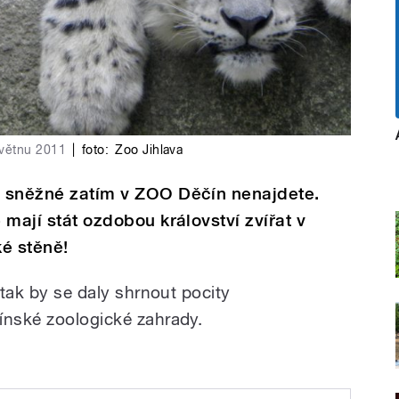
květnu 2011
|
foto:
Zoo Jihlava
ty sněžné zatím v ZOO Děčín nenajdete.
e mají stát ozdobou království zvířat v
é stěně!
 tak by se daly shrnout pocity
ínské zoologické zahrady.