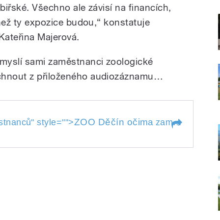
ibiřské. Všechno ale závisí na financích,
, než ty expozice budou,“ konstatuje
Kateřina Majerová.
 myslí sami zaměstnanci zoologické
echnout z přiloženého audiozáznamu…
ZOO Děčín očima
stnanců
" style="">
zaměstnanců
" 
ěstnanců