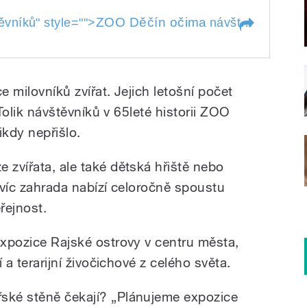
ZOO Děčín očima
ěvníků
" style="">
návštěvníků
" sty
těvníků
e milovníků zvířat. Jejich letošní počet
. Tolik návštěvníků v 65leté historii ZOO
kdy nepřišlo.
 zvířata, ale také dětská hřiště nebo
Navíc zahrada nabízí celoročně spoustu
řejnost.
expozice Rajské ostrovy v centru města,
í a terarijní živočichové z celého světa.
řské stěně čekají? „Plánujeme expozice