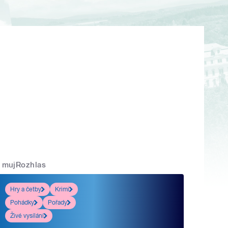
mujRozhlas
Hry a četby
Krimi
Pohádky
Pořady
Živé vysílání