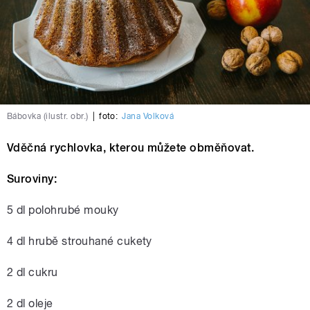
Bábovka (ilustr. obr.)
|
foto:
Jana Volková
Vděčná rychlovka, kterou můžete obměňovat.
Suroviny:
5 dl polohrubé mouky
4 dl hrubě strouhané cukety
2 dl cukru
2 dl oleje