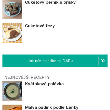
Cuketový perník s oříšky
Cuketové řezy
Jak nás naladíte na DABu
NEJNOVĚJŠÍ RECEPTY
Květáková polévka
Malva pudink podle Lenky