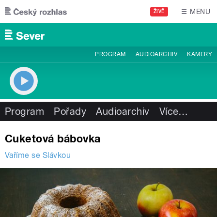
Přejít k hlavnímu obsahu
MENU
ŽIVĚ
PROGRAM
AUDIOARCHIV
KAMERY
Program
Pořady
Audioarchiv
Více
…
Cuketová bábovka
Vaříme se Slávkou