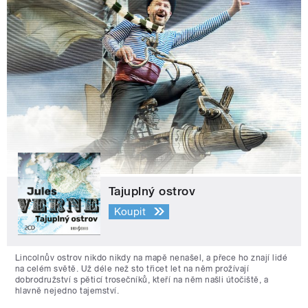
Tajuplný ostrov
Koupit
Lincolnův ostrov nikdo nikdy na mapě nenašel, a přece ho znají lidé
na celém světě. Už déle než sto třicet let na něm prožívají
dobrodružství s pěticí trosečníků, kteří na něm našli útočiště, a
hlavně nejedno tajemství.