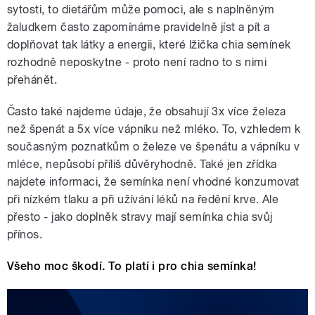
sytosti, to dietářům může pomoci, ale s naplněným
žaludkem často zapomínáme pravidelně jíst a pít a
doplňovat tak látky a energii, které lžička chia semínek
rozhodně neposkytne - proto není radno to s nimi
přehánět.
Často také najdeme údaje, že obsahují 3x více železa
než špenát a 5x více vápníku než mléko. To, vzhledem k
současným poznatkům o železe ve špenátu a vápníku v
mléce, nepůsobí příliš důvěryhodně. Také jen zřídka
najdete informaci, že semínka není vhodné konzumovat
při nízkém tlaku a při užívání léků na ředění krve. Ale
přesto - jako doplněk stravy mají semínka chia svůj
přínos.
Všeho moc škodí. To platí i pro chia semínka!