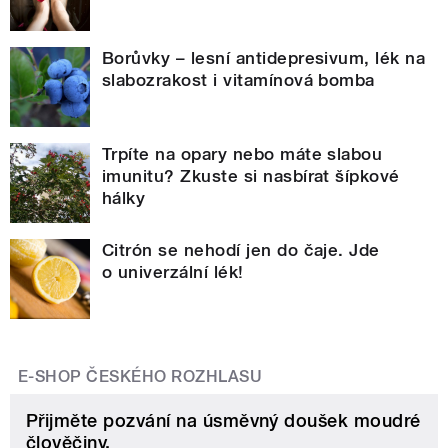
Borůvky – lesní antidepresivum, lék na
slabozrakost i vitamínová bomba
Trpíte na opary nebo máte slabou
imunitu? Zkuste si nasbírat šípkové
hálky
Citrón se nehodí jen do čaje. Jde
o univerzální lék!
E-SHOP ČESKÉHO ROZHLASU
Přijměte pozvání na úsměvný doušek moudré
člověčiny.