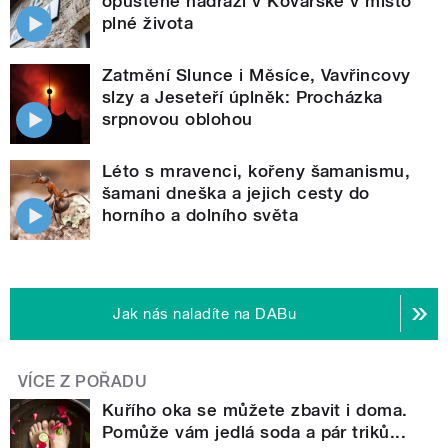
opuštěné nádraží v Kovářské v místo
plné života
Zatmění Slunce i Měsíce, Vavřincovy
slzy a Jeseteří úplněk: Procházka
srpnovou oblohou
Léto s mravenci, kořeny šamanismu,
šamani dneška a jejich cesty do
horního a dolního světa
Jak nás naladíte na DABu
VÍCE Z POŘADU
Kuřího oka se můžete zbavit i doma.
Pomůže vám jedlá soda a pár triků...