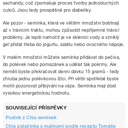
sacharidy, což zpomaluje proces tvorby jednoduchých
cukrů. Jsou tedy prospěšné pro diabetiky.
Ale pozor - semínka, která ve větším množství bobtnají
až v trávicím traktu, mohou způsobit nepříjemné trávicí
problémy. Je lepší namočit je ve sklenici vody a vzniklý
gel přidat třeba do jogurtu, salátu nebo ovocného nápoje.
V malém množství můžete semínka přidávat do pečiva,
do polévek nebo pomazánek a udělat tak pokrmy. Ale
neměli byste překračovat denní dávku 15 gramů - tedy
zhruba jednu polévkovou lžíci. Při větší spotřebě byste
mohli pozorovat přibývání na váze. Semínka mají dost
vysokou energetickou hodnotu.
SOUVISEJÍCÍ PŘÍSPĚVKY
Pudink z Chia semínek
Chia palačinka s malinami podle receptu Tomáše