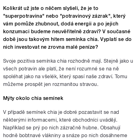
Kolikrát už jste o něčem slyšeli, že je to
"superpotravina" nebo "potravinový zázrak", který
vám pomůže zhubnout, dodá energii a po jejich
konzumaci budeme neuvěřitelně zdraví? V současné
době jsou takovým hitem semínka chia. Vyplatí se do
nich investovat ne zrovna malé peníze?
Svoje pozitiva semínka chia rozhodně mají. Stejně jako u
všech potravin ale platí, že není rozumné se na ně
spoléhat jako na všelék, který spasí naše zdraví. Tomu
můžeme prospět jen rozmanitou stravou.
Mýty okolo chia semínek
V případě semínek chia je dobré pozastavit se nad
některými informacemi, které obchodníci uvádějí.
Například se prý po nich zázračně hubne. Obsahují
hodně bobtnavé vlákniny a snáze po nich dosáhneme