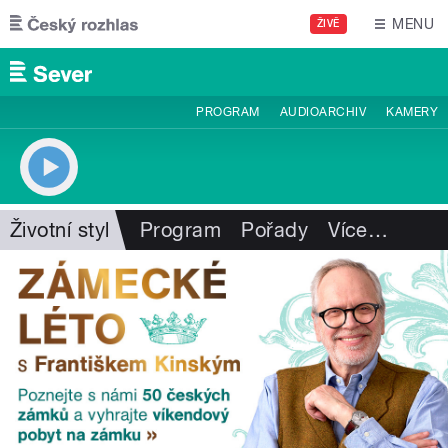
Přejít k hlavnímu obsahu
MENU
ŽIVĚ
PROGRAM
AUDIOARCHIV
KAMERY
Životní styl
Program
Pořady
Více
…