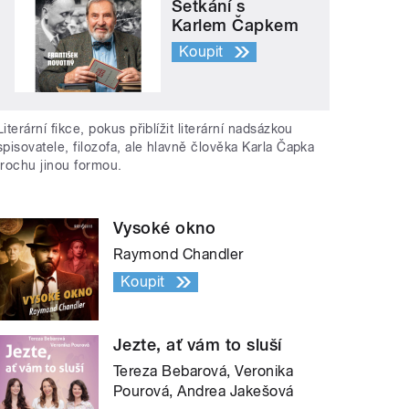
Setkání s
Karlem Čapkem
Koupit
Literární fikce, pokus přiblížit literární nadsázkou
spisovatele, filozofa, ale hlavně člověka Karla Čapka
trochu jinou formou.
Vysoké okno
Raymond Chandler
Koupit
Jezte, ať vám to sluší
Tereza Bebarová, Veronika
Pourová, Andrea Jakešová