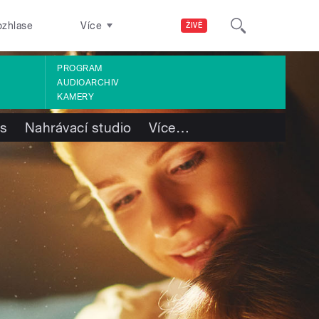
ozhlase
Více
ŽIVĚ
PROGRAM
AUDIOARCHIV
KAMERY
ás
Nahrávací studio
Více
…