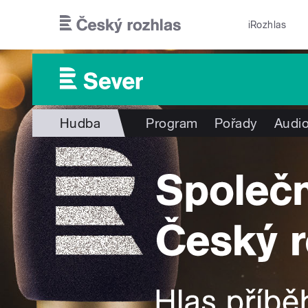
Přejít k hlavnímu obsahu
iRozhlas
Hudba
Program
Pořady
Audio