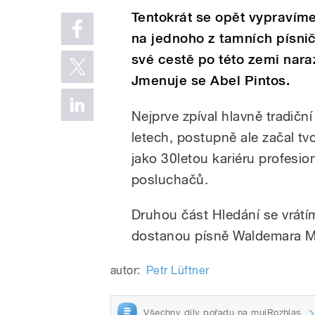
Tentokrát se opět vypravím
na jednoho z tamních písnič
své cestě po této zemi narazi
Jmenuje se Abel Pintos.
Nejprve zpíval hlavně tradiční
letech, postupně ale začal tvo
jako 30letou kariéru profesio
posluchačů.
Druhou část Hledání se vrátí
dostanou písně Waldemara M
autor:
Petr Lüftner
Všechny díly pořadu na mujRozhlas