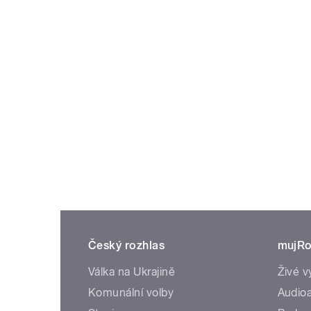
Český rozhlas
mujRo
Válka na Ukrajině
Živé v
Komunální volby
Audioa