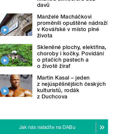
davů
Manželé Macháčkovi
proměnili opuštěné nádraží
v Kovářské v místo plné
života
Skleněné plochy, elektřina,
choroby i kočky. Povídání
o ptačích pastech a
o životě žiraf
Martin Kasal – jeden
z nejúspěšnějších českých
kulturistů, rodák
z Duchcova
Jak nás naladíte na DABu