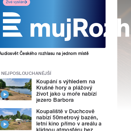
Živé vysílání
Audiosvět Českého rozhlasu na jednom místě
NEJPOSLOUCHANĚJŠÍ
Koupání s výhledem na
Krušné hory a plážový
život jako u moře nabízí
jezero Barbora
Koupaliště v Duchcově
nabízí 50metrový bazén,
letní kino přímo v areálu a
klidnou atmosféru bez