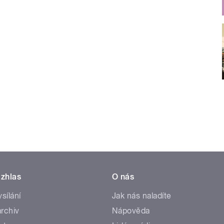
zhlas
O nás
ysílání
Jak nás naladíte
rchiv
Nápověda