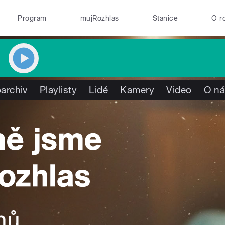
Program
mujRozhlas
Stanice
O r
archiv
Playlisty
Lidé
Kamery
Video
O n