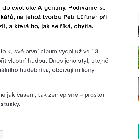
e do exotické Argentiny. Podíváme se
kářů, na jehož tvorbu Petr Lüftner při
l, a která ho, jak se říká, chytla.
 folk, své první album vydal už ve 13
řit vlastní hudbu. Dnes jeho styl, stejně
nálního hudebníka, obdivují miliony
me jak časem, tak zeměpisně – prostor
atušky.