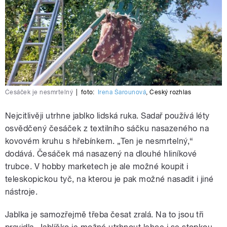
Česáček je nesmrtelný
|
foto:
Irena Šarounová
,
Český rozhlas
Nejcitlivěji utrhne jablko lidská ruka. Sadař používá léty
osvědčený česáček z textilního sáčku nasazeného na
kovovém kruhu s hřebínkem. „Ten je nesmrtelný,“
dodává. Česáček má nasazený na dlouhé hliníkové
trubce. V hobby marketech je ale možné koupit i
teleskopickou tyč, na kterou je pak možné nasadit i jiné
nástroje.
Jablka je samozřejmě třeba česat zralá. Na to jsou tři