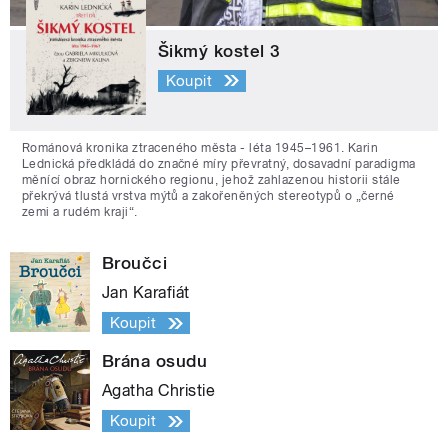
Šikmý kostel 3
Koupit
Románová kronika ztraceného města - léta 1945–1961. Karin
Lednická předkládá do značné míry převratný, dosavadní paradigma
měnící obraz hornického regionu, jehož zahlazenou historii stále
překrývá tlustá vrstva mýtů a zakořeněných stereotypů o „černé
zemi a rudém kraji“.
Broučci
Jan Karafiát
Koupit
Brána osudu
Agatha Christie
Koupit