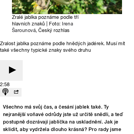
Zralé jablka poznáme podle tří
hlavních znaků | Foto:
Irena
Šarounová
, Český rozhlas
Zralost jablka poznáme podle hnědých jadérek. Musí mít
také všechny typické znaky svého druhu
2:58
Všechno má svůj čas, a česání jablek také. Ty
nejranější voňavé odrůdy jste už určitě snědli, a teď
postupně dozrávají jablíčka na uskladnění. Jak je
sklidit, aby vydržela dlouho krásná? Pro rady jsme