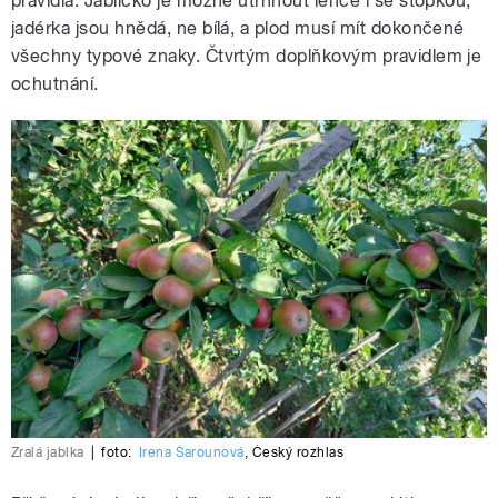
pravidla. Jablíčko je možné utrhnout lehce i se stopkou,
jadérka jsou hnědá, ne bílá, a plod musí mít dokončené
všechny typové znaky. Čtvrtým doplňkovým pravidlem je
ochutnání.
Zralá jablka
|
foto:
Irena Šarounová
,
Český rozhlas