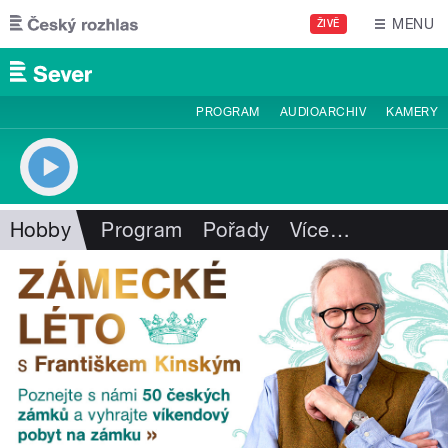
Přejít k hlavnímu obsahu
MENU
ŽIVĚ
PROGRAM
AUDIOARCHIV
KAMERY
Hobby
Program
Pořady
Více
…