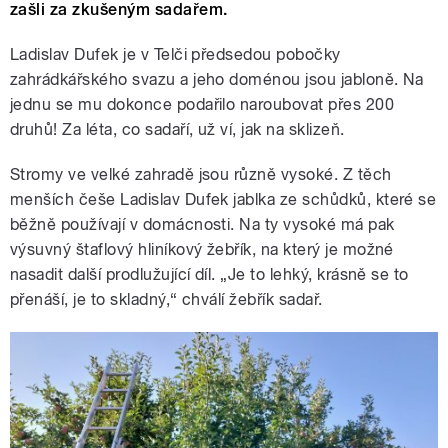
zašli za zkušeným sadařem.
Ladislav Dufek je v Telči předsedou pobočky
zahrádkářského svazu a jeho doménou jsou jabloně. Na
jednu se mu dokonce podařilo naroubovat přes 200
druhů! Za léta, co sadaří, už ví, jak na sklizeň.
Stromy ve velké zahradě jsou různě vysoké. Z těch
menších češe Ladislav Dufek jablka ze schůdků, které se
běžně používají v domácnosti. Na ty vysoké má pak
výsuvný štaflový hliníkový žebřík, na který je možné
nasadit další prodlužující díl. „Je to lehký, krásně se to
přenáší, je to skladný,“ chválí žebřík sadař.