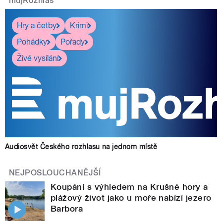
mujRozhlas
Hry a četby
Krimi
Pohádky
Pořady
Živé vysílání
Audiosvět Českého rozhlasu na jednom místě
NEJPOSLOUCHANĚJŠÍ
Koupání s výhledem na Krušné hory a
plážový život jako u moře nabízí jezero
Barbora