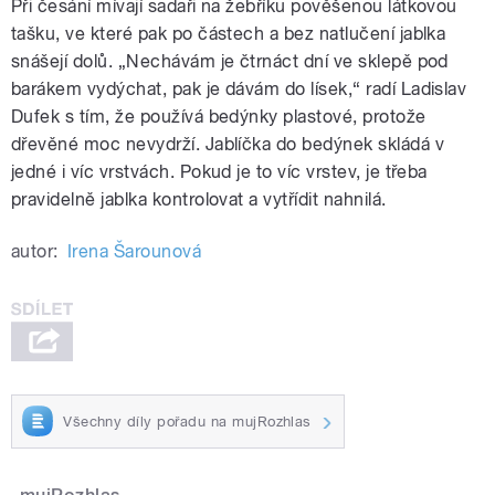
Při česání mívají sadaři na žebříku pověšenou látkovou
tašku, ve které pak po částech a bez natlučení jablka
snášejí dolů. „Nechávám je čtrnáct dní ve sklepě pod
barákem vydýchat, pak je dávám do lísek,“ radí Ladislav
Dufek s tím, že používá bedýnky plastové, protože
dřevěné moc nevydrží. Jablíčka do bedýnek skládá v
jedné i víc vrstvách. Pokud je to víc vrstev, je třeba
pravidelně jablka kontrolovat a vytřídit nahnilá.
autor:
Irena Šarounová
Všechny díly pořadu na mujRozhlas