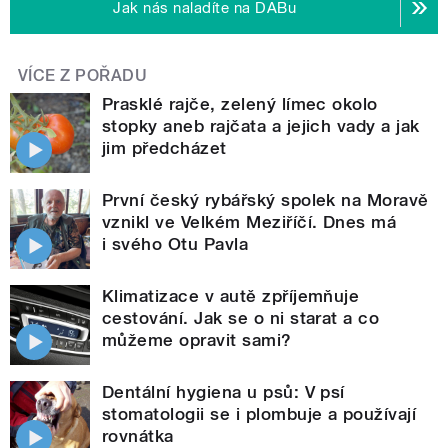
Jak nás naladíte na DABu
VÍCE Z POŘADU
Prasklé rajče, zelený límec okolo
stopky aneb rajčata a jejich vady a jak
jim předcházet
První český rybářský spolek na Moravě
vznikl ve Velkém Meziříčí. Dnes má
i svého Otu Pavla
Klimatizace v autě zpříjemňuje
cestování. Jak se o ni starat a co
můžeme opravit sami?
Dentální hygiena u psů: V psí
stomatologii se i plombuje a používají
rovnátka