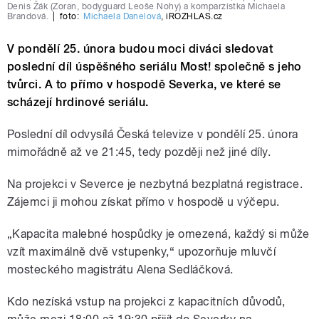
Denis Žák (Zoran, bodyguard Leoše Nohy) a komparzistka Michaela
Brandová.
|
foto:
Michaela Danelová
,
iROZHLAS.cz
V pondělí 25. února budou moci diváci sledovat
poslední díl úspěšného seriálu Most! společně s jeho
tvůrci. A to přímo v hospodě Severka, ve které se
scházejí hrdinové seriálu.
Poslední díl odvysílá Česká televize v pondělí 25. února
mimořádně až ve 21:45, tedy později než jiné díly.
Na projekci v Severce je nezbytná bezplatná registrace.
Zájemci ji mohou získat přímo v hospodě u výčepu.
„Kapacita malebné hospůdky je omezená, každý si může
vzít maximálně dvě vstupenky,“
upozorňuje mluvčí
mosteckého magistrátu Alena Sedláčková
.
Kdo nezíská vstup na projekci z kapacitních důvodů,