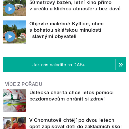
50metrový bazén, letní kino přímo
v areálu a klidnou atmosféru bez davů
Objevte malebné Kytlice, obec
s bohatou sklářskou minulostí
i slavnými obyvateli
Jak nás naladíte na DABu
VÍCE Z POŘADU
Ústecká charita chce letos pomoci
bezdomovcům chránit si zdraví
V Chomutově chtějí po dvou letech
opět zapisovat děti do základních škol