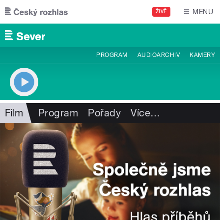
Přejít k hlavnímu obsahu
MENU
ŽIVĚ
PROGRAM
AUDIOARCHIV
KAMERY
Film
Program
Pořady
Více
…