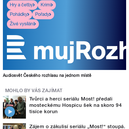
Hry a četby
Krimi
Pohádky
Pořady
Živé vysílání
Audiosvět Českého rozhlasu na jednom místě
MOHLO BY VÁS ZAJÍMAT
Tvůrci a herci seriálu Most! předali
mosteckému Hospicu šek na skoro 94
tisíce korun
Zájem o zákulisí seriálu „Most!“ stoupá.