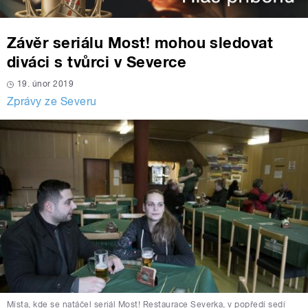
Závěr seriálu Most! mohou sledovat
diváci s tvůrci v Severce
19. únor 2019
Zprávy ze Severu
Místa, kde se natáčel seriál Most! Restaurace Severka, v popředí sedí