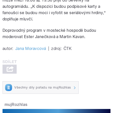
může mezi 18:00 až 19:30 přijít do Severky na
autogramiádu. „K dispozici budou podpisové karty a
fanoušci se budou moci i vyfotit se seriálovými hrdiny,“
doplňuje mluvčí.
Doprovodný program v mostecké hospodě budou
moderovat Ester Janečková a Martin Kavan.
autor:
Jana Moravcová
|
zdroj:
ČTK
Všechny díly pořadu na mujRozhlas
mujRozhlas