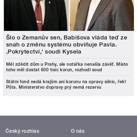
Šlo o Zemanův sen, Babišova vláda teď ze
snah o změnu systému obviňuje Pavla.
‚Pokrytectví,‘ soudí Kysela
Měl zdědit dům u Prahy, ale notářka nenašla závěť. Místo
toho měl dostat 600 tisíc korun, rozhodl soud
Státní fond nedá krajům ani korunu na opravy silnic, řekl
Půta. Ministerstvo dopravy prý nemá rezervu
Český rozhlas
O nás