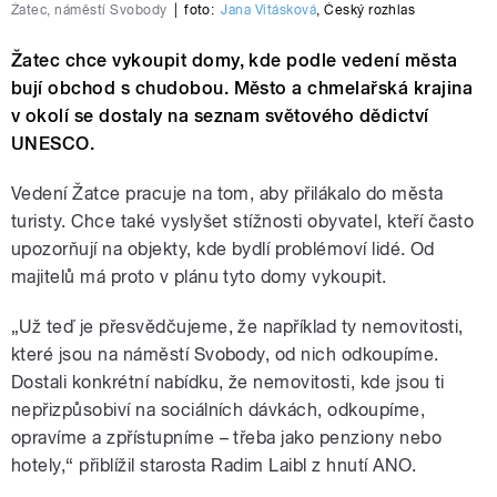
Žatec, náměstí Svobody
|
foto:
Jana Vitásková
,
Český rozhlas
Žatec chce vykoupit domy, kde podle vedení města
bují obchod s chudobou. Město a chmelařská krajina
v okolí se dostaly na seznam světového dědictví
UNESCO.
Vedení Žatce pracuje na tom, aby přilákalo do města
turisty. Chce také vyslyšet stížnosti obyvatel, kteří často
upozorňují na objekty, kde bydlí problémoví lidé. Od
majitelů má proto v plánu tyto domy vykoupit.
„Už teď je přesvědčujeme, že například ty nemovitosti,
které jsou na náměstí Svobody, od nich odkoupíme.
Dostali konkrétní nabídku, že nemovitosti, kde jsou ti
nepřizpůsobiví na sociálních dávkách, odkoupíme,
opravíme a zpřístupníme – třeba jako penziony nebo
hotely,“ přiblížil starosta Radim Laibl z hnutí ANO.