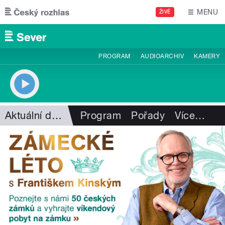
Přejít k hlavnímu obsahu
MENU
ŽIVĚ
PROGRAM
AUDIOARCHIV
KAMERY
Aktuální dění
Program
Pořady
Více
…