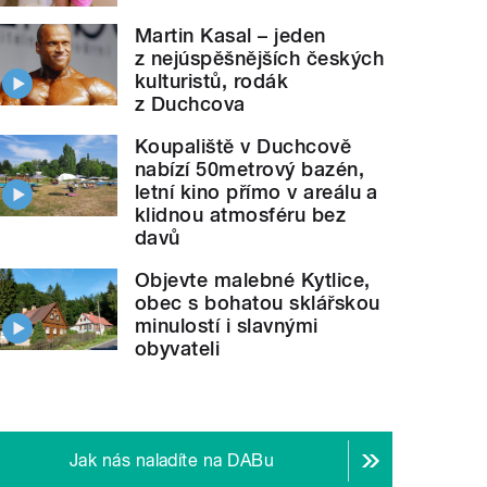
Martin Kasal – jeden
z nejúspěšnějších českých
kulturistů, rodák
z Duchcova
Koupaliště v Duchcově
nabízí 50metrový bazén,
letní kino přímo v areálu a
klidnou atmosféru bez
davů
Objevte malebné Kytlice,
obec s bohatou sklářskou
minulostí i slavnými
obyvateli
Jak nás naladíte na DABu