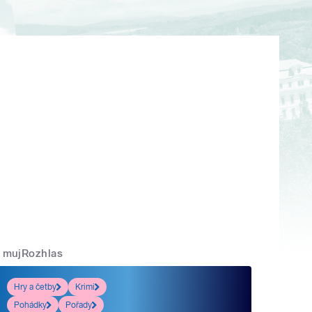
mujRozhlas
Hry a četby
Krimi
Pohádky
Pořady