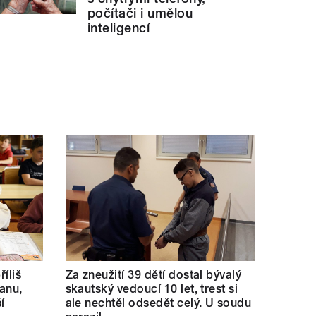
počítači i umělou
inteligencí
říliš
Za zneužití 39 dětí dostal bývalý
kanu,
skautský vedoucí 10 let, trest si
í
ale nechtěl odsedět celý. U soudu