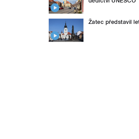
dědictví UNESCO
Žatec představil l