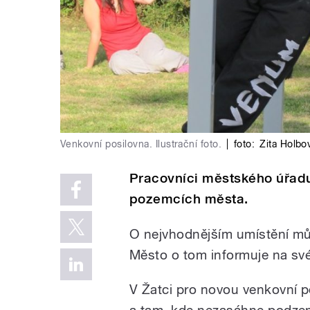
Venkovní posilovna. Ilustrační foto.
|
foto:
Zita Holbo
Pracovníci městského úřadu 
pozemcích města.
O nejvhodnějším umístění můž
Město o tom informuje na s
V Žatci pro novou venkovní po
a tam, kde nezasáhne podzemn