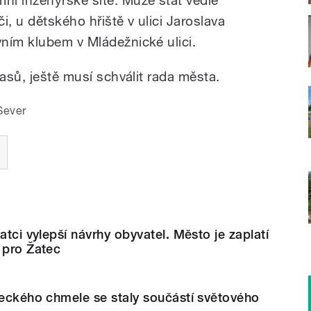
či, u dětského hřiště v ulici Jaroslava
ním klubem v Mládežnické ulici.
lasů, ještě musí schválit rada města.
Sever
atci vylepší návrhy obyvatel. Město je zaplatí
 pro Žatec
teckého chmele se staly součástí světového