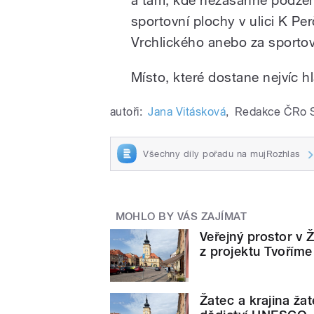
sportovní plochy v ulici K Per
Vrchlického anebo za sportov
Místo, které dostane nejvíc h
autoři:
Jana Vitásková
,
Redakce ČRo 
Všechny díly pořadu na mujRozhlas
MOHLO BY VÁS ZAJÍMAT
Veřejný prostor v Ž
z projektu Tvoříme
Žatec a krajina ža