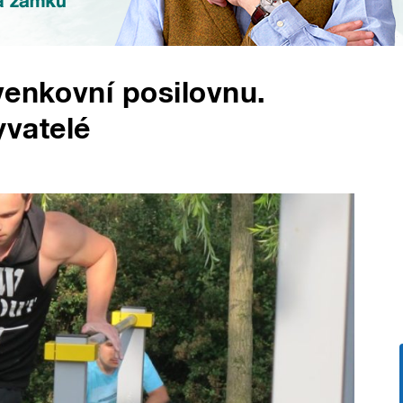
venkovní posilovnu.
vatelé