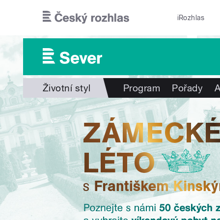
Přejít k hlavnímu obsahu
iRozhlas
Životní styl
Program
Pořady
A