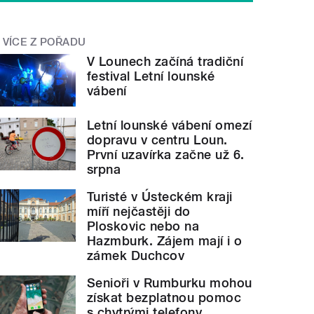
VÍCE Z POŘADU
V Lounech začíná tradiční
festival Letní lounské
vábení
Letní lounské vábení omezí
dopravu v centru Loun.
První uzavírka začne už 6.
srpna
Turisté v Ústeckém kraji
míří nejčastěji do
Ploskovic nebo na
Hazmburk. Zájem mají i o
zámek Duchcov
Senioři v Rumburku mohou
získat bezplatnou pomoc
s chytrými telefony,