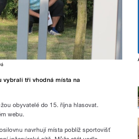
vá
vybrali tři vhodná místa na
ou obyvatelé do 15. října hlasovat.
vém webu.
silovnu navrhují místa poblíž sportovišť
í inženýrské sítě. Může stát vedle