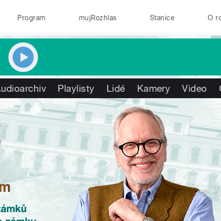
Program
mujRozhlas
Stanice
O r
udioarchiv
Playlisty
Lidé
Kamery
Video