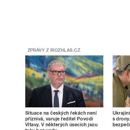
ZPRÁVY Z IROZHLAS.CZ
Situace na českých řekách není
Ukrajinš
příznivá, varuje ředitel Povodí
s drony
Vltavy. V některých úsecích jsou
bezpečn