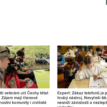
tí veteráni učí Čechy létat
Expert: Zákaz telefonů je p
. Zájem mají členové
hrubý nástroj. Nevyřeší ši
ostní komunity i civilisté
nesníží závislosti a nezlepš