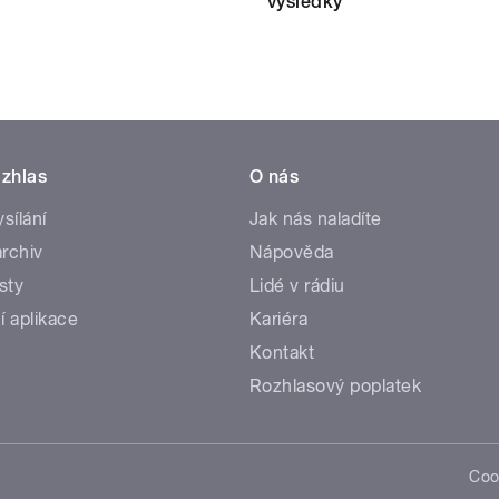
výsledky
zhlas
O nás
ysílání
Jak nás naladíte
rchiv
Nápověda
sty
Lidé v rádiu
í aplikace
Kariéra
Kontakt
Rozhlasový poplatek
Coo