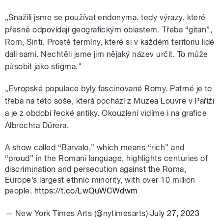
„Snažili jsme se používat endonyma. tedy výrazy, které
přesně odpovídají geografickým oblastem. Třeba “gitan”,
Rom, Sinti. Prostě termíny, které si v každém teritoriu lidé
dali sami. Nechtěli jsme jim nějaký název určit. To může
působit jako stigma."
„Evropské populace byly fascinované Romy. Patrné je to
třeba na této soše, která pochází z Muzea Louvre v Paříži
a je z období řecké antiky. Okouzlení vidíme i na grafice
Albrechta Dürera.
A show called “Barvalo,” which means “rich” and
“proud” in the Romani language, highlights centuries of
discrimination and persecution against the Roma,
Europe’s largest ethnic minority, with over 10 million
people.
https://t.co/LwQuWCWdwm
— New York Times Arts (@nytimesarts)
July 27, 2023