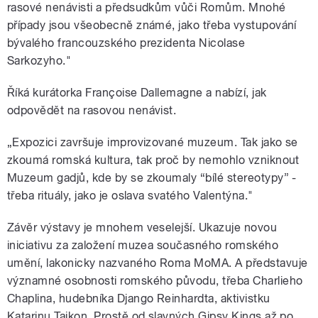
rasové nenávisti a předsudkům vůči Romům. Mnohé
případy jsou všeobecně známé, jako třeba vystupování
bývalého francouzského prezidenta Nicolase
Sarkozyho."
Říká kurátorka Françoise Dallemagne a nabízí, jak
odpovědět na rasovou nenávist.
„Expozici završuje improvizované muzeum. Tak jako se
zkoumá romská kultura, tak proč by nemohlo vzniknout
Muzeum gadjů, kde by se zkoumaly “bílé stereotypy” -
třeba rituály, jako je oslava svatého Valentýna."
Závěr výstavy je mnohem veselejší. Ukazuje novou
iniciativu za založení muzea současného romského
umění, lakonicky nazvaného Roma MoMA. A představuje
významné osobnosti romského původu, třeba Charlieho
Chaplina, hudebníka Django Reinhardta, aktivistku
Katarinu Taikon. Prostě od slavných Gipsy Kings až po