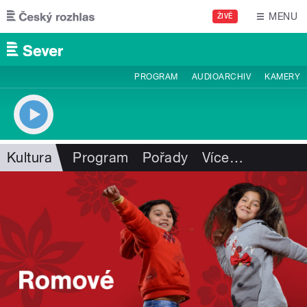
Přejít k hlavnímu obsahu
MENU
ŽIVĚ
PROGRAM
AUDIOARCHIV
KAMERY
Kultura
Program
Pořady
Více
…