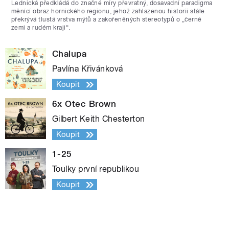
Lednická předkládá do značné míry převratný, dosavadní paradigma
měnící obraz hornického regionu, jehož zahlazenou historii stále
překrývá tlustá vrstva mýtů a zakořeněných stereotypů o „černé
zemi a rudém kraji“.
Chalupa
Pavlína Křivánková
Koupit
6x Otec Brown
Gilbert Keith Chesterton
Koupit
1-25
Toulky první republikou
Koupit