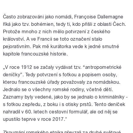
Často zobrazováni jako nomádi, Françoise Dallemagne
říká jako tzv. bohémien, tedy ti, kdo přišli z oblasti Čech.
Protože mnoho z nich mělo potvrzení z českého
království. A ve Francii se toto označení stalo
pejorativním. Pak mě kurátorka vede k jedné smutné
kapitole francouzské historie.
„V roce 1912 se začaly vydávat tzv. “antropometrické
deníčky”. Tedy potvrzení s fotkou a popisem osoby,
kterou francouzské úřady považovaly za nomádskou.
Jednalo se o všechny romské rodiny, včetně dětí.
Zaznamy byly vedené, jako by se jednalo o kriminálníky -
s fotkou zepředu, z boku i s otisky prstů. Tento deníček
nahradil v 60. letech cestovní formulář, ale od něj se
upustilo teprve v roce 2017."
Zkoumání romského etnika převzali za druhé světové