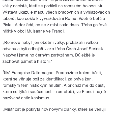
války nacisté, kteří se podíleli na romském holocaustu.
Výstava ukazuje mapu všech pracovních a vyhlazovacích
táborů, kde došlo k vyvražďování Romů. Včetně Letů u
Písku. A dokládá, co se z míst stalo dnes. Třeba golfové
hřiště v obci Mulsanne ve Francii.
„Romové nebyli jen oběťmi války, prokázali i velkou
odvahu a byli odbojáři. Jako třeba Čech Josef Serinek.
Nazývali jsme ho černým partyzánem. Důležité je
zachovat paměť a historii."
Říká Françoise Dallemagne. Procházíme kolem části,
která se věnuje boji za identifikaci, za práva žen,
romským feministickým hnutím. A přicházíme do části,
která se týká i současnosti - romofobii, ve Francii hojně
nazývaný anticikanismus.
„Místnost je pokrytá novinovými články, které se věnují