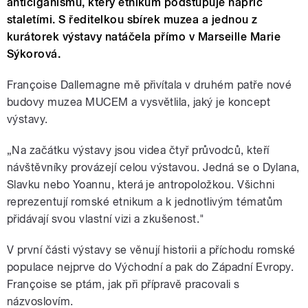
anticiganismu, který etnikum podstupuje napříč
staletími. S ředitelkou sbírek muzea a jednou z
kurátorek výstavy natáčela přímo v Marseille Marie
Sýkorová.
Françoise Dallemagne mě přivítala v druhém patře nové
budovy muzea MUCEM a vysvětlila, jaký je koncept
výstavy.
„Na začátku výstavy jsou videa čtyř průvodců, kteří
návštěvníky provázejí celou výstavou. Jedná se o Dylana,
Slavku nebo Yoannu, která je antropoložkou. Všichni
reprezentují romské etnikum a k jednotlivým tématům
přidávají svou vlastní vizi a zkušenost."
V první části výstavy se věnují historii a příchodu romské
populace nejprve do Východní a pak do Západní Evropy.
Françoise se ptám, jak při přípravě pracovali s
názvoslovím.