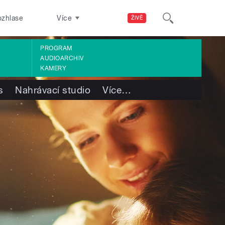
ozhlase
Více
ŽIVĚ
PROGRAM
AUDIOARCHIV
KAMERY
s
Nahrávací studio
Více
…