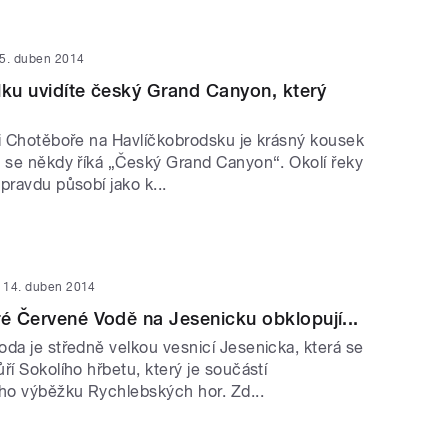
5. duben 2014
lku uvidíte český Grand Canyon, který
ti Chotěboře na Havlíčkobrodsku je krásný kousek
u se někdy říká „Český Grand Canyon“. Okolí řeky
pravdu působí jako k...
14. duben 2014
ré Červené Vodě na Jesenicku obklopují...
oda je středně velkou vesnicí Jesenicka, která se
ří Sokolího hřbetu, který je součástí
o výběžku Rychlebských hor. Zd...