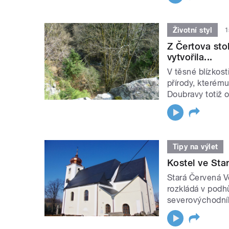
Životní styl
1
Z Čertova sto
vytvořila...
V těsné blízkos
přírody, kterém
Doubravy totiž o
Tipy na výlet
Kostel ve Sta
Stará Červená V
rozkládá v podhů
severovýchodníh