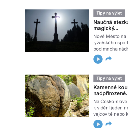
Tipy na výlet
Naučná stezk
magický...
Nové Město na 
lyžařského spor
bod mnoha nádh
Tipy na výlet
Kamenné koul
nadpřirozené.
Na Česko-slove
k vidění jeden 
vejcovité nebo k