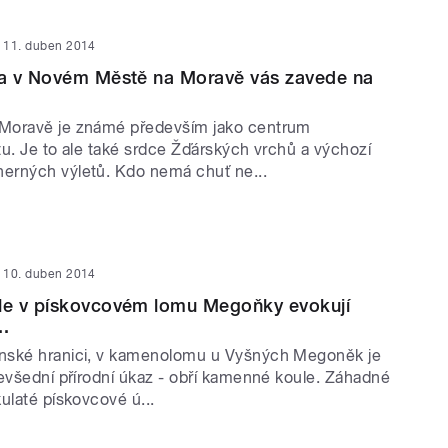
11. duben 2014
a v Novém Městě na Moravě vás zavede na
Moravě je známé především jako centrum
tu. Je to ale také srdce Žďárských vrchů a výchozí
erných výletů. Kdo nemá chuť ne...
10. duben 2014
e v pískovcovém lomu Megoňky evokují
..
nské hranici, v kamenolomu u Vyšných Megoněk je
nevšední přírodní úkaz - obří kamenné koule. Záhadné
ulaté pískovcové ú...