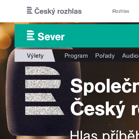
Přejít k hlavnímu obsahu
iRozhlas
Výlety
Program
Pořady
Audio