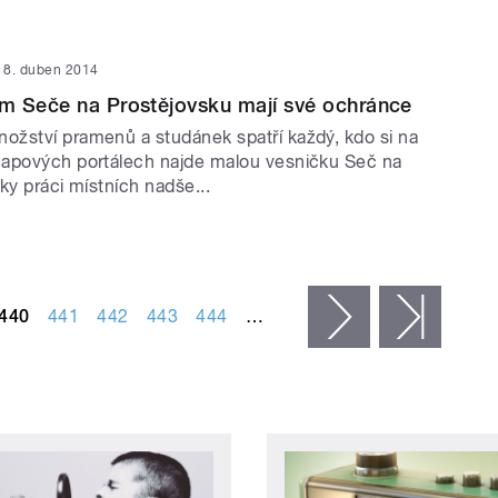
8. duben 2014
m Seče na Prostějovsku mají své ochránce
žství pramenů a studánek spatří každý, kdo si na
apových portálech najde malou vesničku Seč na
ky práci místních nadše...
440
441
442
443
444
…
následující ›
posled