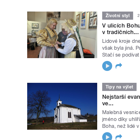
Životní styl
2
V ulicích Boh
v tradičních...
Lidové kroje dn
však byla jiná. P
Stačí se podívat
Tipy na výlet
Nejstarší eva
ve...
Malebná vesnice
jméno díky uhlířů
Boha, než lidé v o