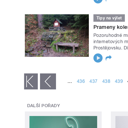
Tipy na výlet
Prameny kole
Pozoruhodné mno
internetových m
Prostějovsku. Dí
STRÁNKY
…
436
437
438
439
« první
‹ předchozí
DALŠÍ POŘADY