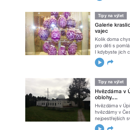
Tipy na výlet
Galerie krasli
vajec
Kolik doma chys
pro děti s poml
I kdybyste jich ch
Tipy na výlet
Hvězdárna v Ú
oblohy....
Hvězdárna v Úpic
hvězdárny v Čes
nejpestřejších s