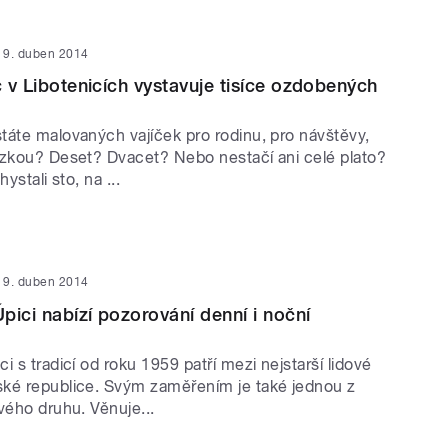
9. duben 2014
c v Libotenicích vystavuje tisíce ozdobených
táte malovaných vajíček pro rodinu, pro návštěvy,
ázkou? Deset? Dvacet? Nebo nestačí ani celé plato?
ystali sto, na ...
9. duben 2014
pici nabízí pozorování denní i noční
i s tradicí od roku 1959 patří mezi nejstarší lidové
ké republice. Svým zaměřením je také jednou z
vého druhu. Věnuje...