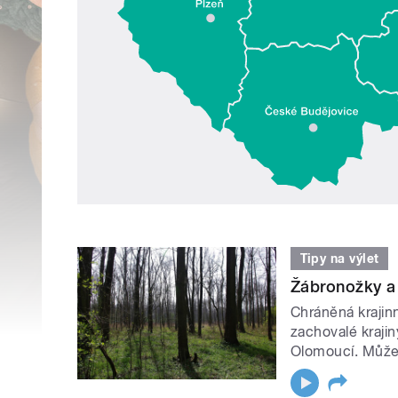
Tipy na výlet
Žábronožky a 
Chráněná krajinn
zachovalé krajin
Olomoucí. Může 