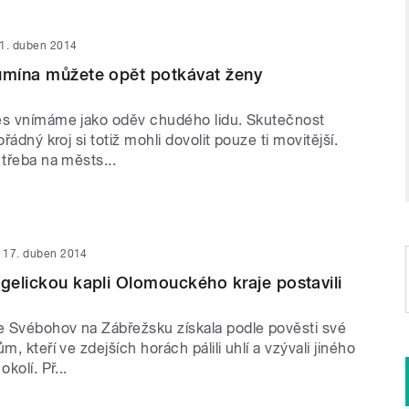
1. duben 2014
umína můžete opět potkávat ženy
es vnímáme jako oděv chudého lidu. Skutečnost
ořádný kroj si totiž mohli dovolit pouze ti movitější.
 třeba na městs...
17. duben 2014
ngelickou kapli Olomouckého kraje postavili
 Svébohov na Zábřežsku získala podle pověsti své
m, kteří ve zdejších horách pálili uhlí a vzývali jiného
kolí. Př...