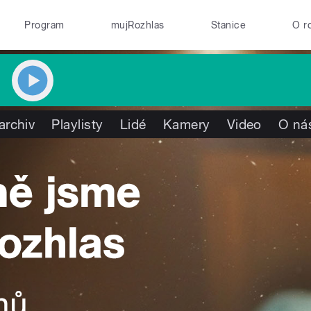
Program
mujRozhlas
Stanice
O r
archiv
Playlisty
Lidé
Kamery
Video
O ná