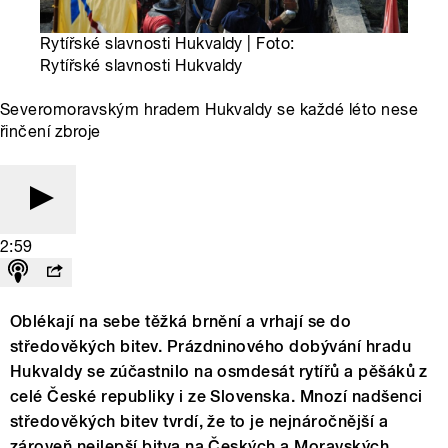
Rytířské slavnosti Hukvaldy | Foto:
Rytířské slavnosti Hukvaldy
Severomoravským hradem Hukvaldy se každé léto nese
řinčení zbroje
2:59
Oblékají na sebe těžká brnění a vrhají se do
středověkých bitev. Prázdninového dobývání hradu
Hukvaldy se zúčastnilo na osmdesát rytířů a pěšáků z
celé České republiky i ze Slovenska. Mnozí nadšenci
středověkých bitev tvrdí, že to je nejnáročnější a
zároveň nejlepší bitva na Českých a Moravských