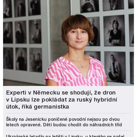
Experti v Německu se shodují, že dron
v Lipsku lze pokládat za ruský hybridní
útok, říká germanistka
Školy na Jesenicku poničené povodní nejsou po dvou
letech opravené. Děti budou chodit do náhradních tříd
Ukrajinské letadlo na letišti v Lipsku, u kterého se našel