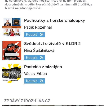
na celém světě. Už déle než sto třicet let na něm prožívají
dobrodružství s pěticí trosečníků, kteří na něm našli útočiště, a
hlavně nejedno tajemství.
Pochoutky z horské chaloupky
Patrik Rozehnal
Koupit
Svědectví o životě v KLDR 2
Nina Špitálníková
Koupit
Pastvina zmizelých
Václav Erben
Koupit
ZPRÁVY Z IROZHLAS.CZ