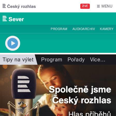
Přejít k hlavnímu obsahu
MENU
ŽIVĚ
PROGRAM
AUDIOARCHIV
KAMERY
Tipy na výlet
Program
Pořady
Více
…