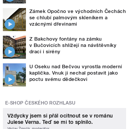
Zámek Opočno ve východních Čechách
se chlubí palmovým skleníkem a
vzácnými dřevinami
Z Bakchovy fontány na zámku
v Bučovicích shlížejí na návštěvníky
draci i sirény
U Oseku nad Bečvou vyrostla moderní
kaplička. Vnuk ji nechal postavit jako
poctu svému dědečkovi
E-SHOP ČESKÉHO ROZHLASU
Vždycky jsem si přál ocitnout se v románu
Julese Verna. Teď se mi to splnilo.
Václav Žmolík, moderátor