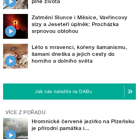
plné života
Zatmění Slunce i Měsíce, Vavřincovy
slzy a Jeseteří úplněk: Procházka
srpnovou oblohou
Léto s mravenci, kořeny šamanismu,
šamani dneška a jejich cesty do
horního a dolního světa
Jak nás naladíte na DABu
VÍCE Z POŘADU
Hromnické červené jezírko na Plzeňsku
je přírodní památka i...