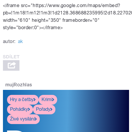
<iframe src="https://www.google.com/maps/embed?
pb=!1m18!1m12!1m3!1d2128.368688235995!2d18.227020
width="610" height="350" frameborder="0"
style="border:0"></iframe>
autor:
ak
mujRozhlas
Hry a četby
Krimi
Pohádky
Pořady
Živé vysílání