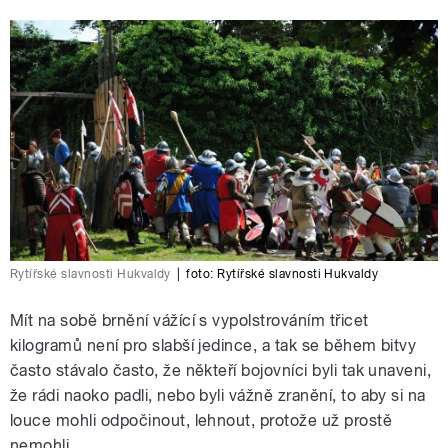
Rytířské slavnosti Hukvaldy
|
foto:
Rytířské slavnosti Hukvaldy
Mít na sobě brnění vážící s vypolstrováním třicet
kilogramů není pro slabší jedince, a tak se během bitvy
často stávalo často, že někteří bojovníci byli tak unaveni,
že rádi naoko padli, nebo byli vážně zranění, to aby si na
louce mohli odpočinout, lehnout, protože už prostě
nemohli.