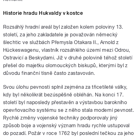
Historie hradu Hukvaldy v kostce
Rozsáhlý hradní areál byl založen kolem poloviny 13.
století, za jeho zakladatele je považován německý
šlechtic ve službách Přemysla Otakara II., Arnold z
Hückeswagenu, vlastník rozsáhlého území mezi Odrou,
Ostravicí a Beskydami. Již v druhé polovině téhož století
přešel do majetku olomouckých biskupů, kterými byl z
důvodu finanční tísně často zastavován.
Svou úlohu pevnosti splnil zejména za třicetileté války,
kdy byl několikrát bezúspěšně obléhán. Na konci 17.
století byl naposledy přestavěn a výstavbou barokního
opevňovacího systému se z něho stala moderní pevnost.
Rychlé změny vojenské techniky podporovaly jiný
způsob boje a vojenský význam hradu rychle ustupoval
do pozadí. Požár v roce 1762 byl poslední tečkou za jeho