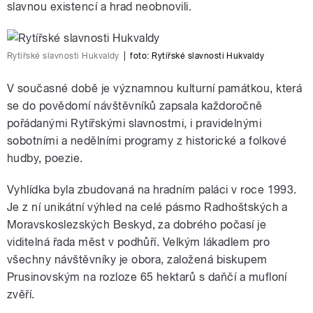
slavnou existencí a hrad neobnovili.
Rytířské slavnosti Hukvaldy
|
foto:
Rytířské slavnosti Hukvaldy
V současné době je významnou kulturní památkou, která
se do povědomí návštěvníků zapsala každoročně
pořádanými Rytířskými slavnostmi, i pravidelnými
sobotními a nedělními programy z historické a folkové
hudby, poezie.
Vyhlídka byla zbudovaná na hradním paláci v roce 1993.
Je z ní unikátní výhled na celé pásmo Radhoštských a
Moravskoslezských Beskyd, za dobrého počasí je
viditelná řada měst v podhůří. Velkým lákadlem pro
všechny návštěvníky je obora, založená biskupem
Prusinovským na rozloze 65 hektarů s daňčí a mufloní
zvěří.