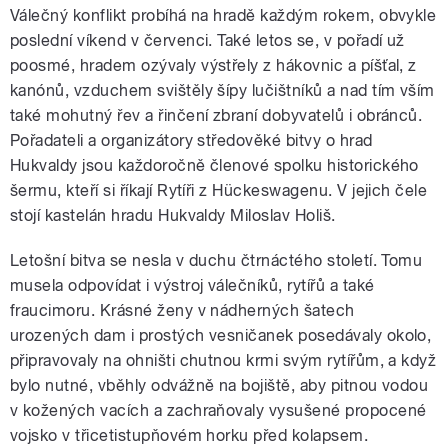
Válečný konflikt probíhá na hradě každým rokem, obvykle
poslední víkend v červenci. Také letos se, v pořadí už
poosmé, hradem ozývaly výstřely z hákovnic a píšťal, z
kanónů, vzduchem svištěly šípy lučištníků a nad tím vším
také mohutný řev a řinčení zbraní dobyvatelů i obránců.
Pořadateli a organizátory středověké bitvy o hrad
Hukvaldy jsou každoročně členové spolku historického
šermu, kteří si říkají Rytíři z Hückeswagenu. V jejich čele
stojí kastelán hradu Hukvaldy Miloslav Holiš.
Letošní bitva se nesla v duchu čtrnáctého století. Tomu
musela odpovídat i výstroj válečníků, rytířů a také
fraucimoru. Krásné ženy v nádherných šatech
urozených dam i prostých vesničanek posedávaly okolo,
připravovaly na ohništi chutnou krmi svým rytířům, a když
bylo nutné, vběhly odvážně na bojiště, aby pitnou vodou
v kožených vacích a zachraňovaly vysušené propocené
vojsko v třicetistupňovém horku před kolapsem.