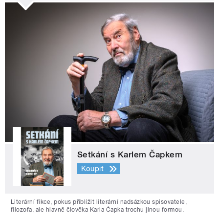
Setkání s Karlem Čapkem
Koupit
Literární fikce, pokus přiblížit literární nadsázkou spisovatele,
filozofa, ale hlavně člověka Karla Čapka trochu jinou formou.