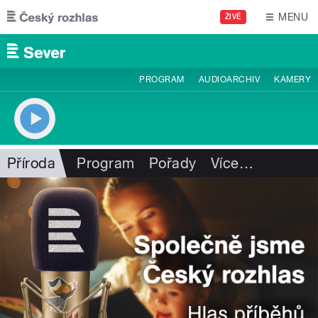
Přejít k hlavnímu obsahu
MENU
ŽIVĚ
PROGRAM
AUDIOARCHIV
KAMERY
Příroda
Program
Pořady
Více
…