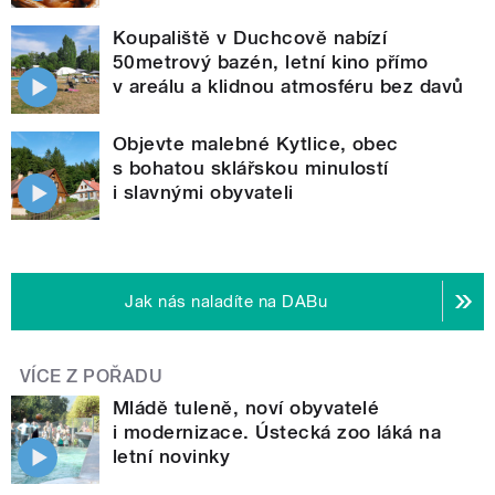
Koupaliště v Duchcově nabízí
50metrový bazén, letní kino přímo
v areálu a klidnou atmosféru bez davů
Objevte malebné Kytlice, obec
s bohatou sklářskou minulostí
i slavnými obyvateli
Jak nás naladíte na DABu
VÍCE Z POŘADU
Mládě tuleně, noví obyvatelé
i modernizace. Ústecká zoo láká na
letní novinky