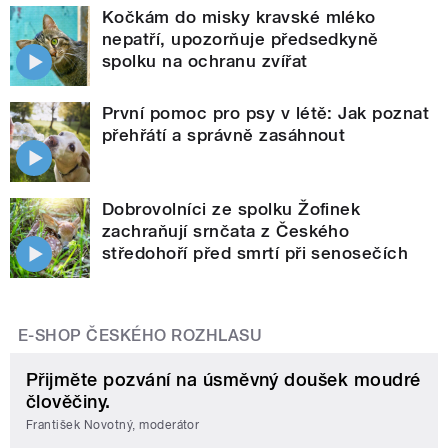
Kočkám do misky kravské mléko
nepatří, upozorňuje předsedkyně
spolku na ochranu zvířat
První pomoc pro psy v létě: Jak poznat
přehřátí a správně zasáhnout
Dobrovolníci ze spolku Žofinek
zachraňují srnčata z Českého
středohoří před smrtí při senosečích
E-SHOP ČESKÉHO ROZHLASU
Přijměte pozvání na úsměvný doušek moudré
člověčiny.
František Novotný, moderátor