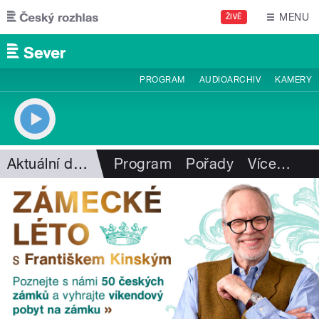
Přejít k hlavnímu obsahu
MENU
ŽIVĚ
PROGRAM
AUDIOARCHIV
KAMERY
Aktuální dění
Program
Pořady
Více
…