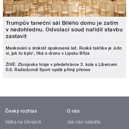
Trumpův taneční sál Bílého domu je zatím
v nedohlednu. Odvolací soud nařídil stavbu
zastavit
Maskování a stokrát opakovaná lež. Ruská taktika je ‚kdo
ví, jak to bylo‘, říká o dronu v Lipsku Bříza
ŽIVĚ: Zbrojovka hraje v předehrávce 3. kola s Libercem
0:0. Radiožurnál Sport vysílá přímý přenos
Český rozhlas
O nás
Válka na Ukrajině
Jak nás naladíte