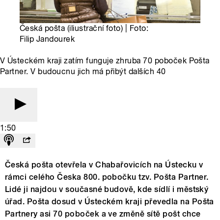
Česká pošta (iliustrační foto) | Foto:
Filip Jandourek
V Ústeckém kraji zatím funguje zhruba 70 poboček Pošta
Partner. V budoucnu jich má přibýt dalších 40
1:50
Česká pošta otevřela v Chabařovicích na Ústecku v
rámci celého Česka 800. pobočku tzv. Pošta Partner.
Lidé ji najdou v současné budově, kde sídlí i městský
úřad. Pošta dosud v Ústeckém kraji převedla na Pošta
Partnery asi 70 poboček a ve změně sítě pošt chce