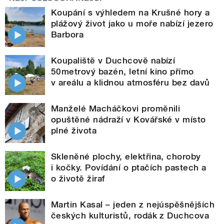
Koupání s výhledem na Krušné hory a
plážový život jako u moře nabízí jezero
Barbora
Koupaliště v Duchcově nabízí
50metrový bazén, letní kino přímo
v areálu a klidnou atmosféru bez davů
Manželé Macháčkovi proměnili
opuštěné nádraží v Kovářské v místo
plné života
Skleněné plochy, elektřina, choroby
i kočky. Povídání o ptačích pastech a
o životě žiraf
Martin Kasal – jeden z nejúspěšnějších
českých kulturistů, rodák z Duchcova