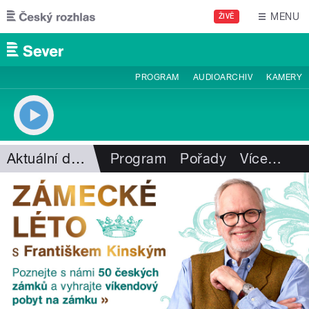
Přejít k hlavnímu obsahu
MENU
ŽIVĚ
PROGRAM
AUDIOARCHIV
KAMERY
Aktuální dění
Program
Pořady
Více
…