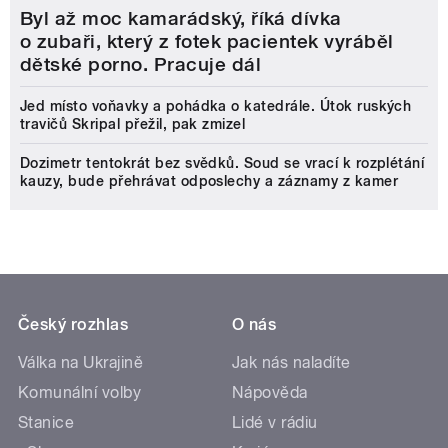
Byl až moc kamarádský, říká dívka
o zubaři, který z fotek pacientek vyráběl
dětské porno. Pracuje dál
Jed místo voňavky a pohádka o katedrále. Útok ruských
travičů Skripal přežil, pak zmizel
Dozimetr tentokrát bez svědků. Soud se vrací k rozplétání
kauzy, bude přehrávat odposlechy a záznamy z kamer
Český rozhlas
O nás
Válka na Ukrajině
Jak nás naladíte
Komunální volby
Nápověda
Stanice
Lidé v rádiu