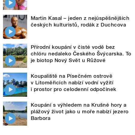
Martin Kasal – jeden z nejúspěšnějších
českých kulturistů, rodák z Duchcova
Přírodní koupání v čisté vodě bez
chlóru nedaleko Českého Švýcarska. To
je biotop Nový Svět u Růžové
Koupaliště na Písečném ostrově
v Litoměřicích nabízí vodní vyžití
i prostor pro celodenní odpočinek
Koupání s výhledem na Krušné hory a
plážový život jako u moře nabízí jezero
Barbora