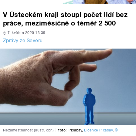
V Ústeckém kraji stoupl počet lidí bez
práce, meziměsíčně o téměř 2 500
7. květen 2020 13:39
Zprávy ze Severu
Nezaměstnanost (ilustr. obr.)
|
foto:
Pixabay
,
Licence Pixabay
,
©