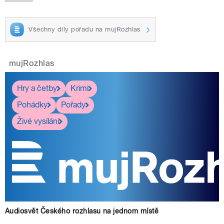
Všechny díly pořadu na mujRozhlas
mujRozhlas
Hry a četby
Krimi
Pohádky
Pořady
Živé vysílání
Audiosvět Českého rozhlasu na jednom místě