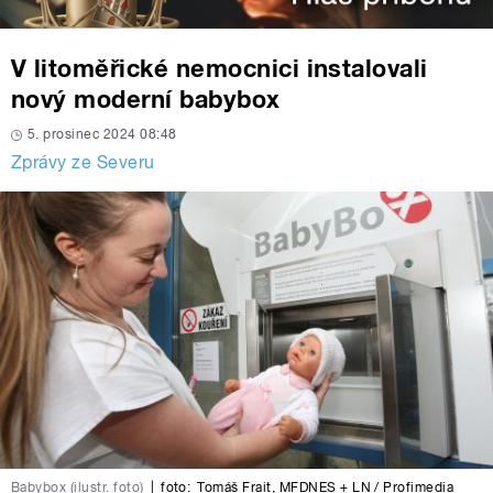
V litoměřické nemocnici instalovali
nový moderní babybox
5. prosinec 2024 08:48
Zprávy ze Severu
Babybox (ilustr. foto)
|
foto:
Tomáš Frait
,
MFDNES + LN / Profimedia