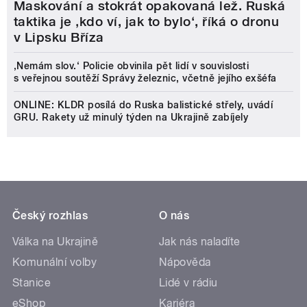
Maskování a stokrát opakovaná lež. Ruská
taktika je ‚kdo ví, jak to bylo‘, říká o dronu
v Lipsku Bříza
‚Nemám slov.‘ Policie obvinila pět lidí v souvislosti
s veřejnou soutěží Správy železnic, včetně jejího exšéfa
ONLINE: KLDR posílá do Ruska balistické střely, uvádí
GRU. Rakety už minulý týden na Ukrajině zabíjely
Český rozhlas
O nás
Válka na Ukrajině
Jak nás naladíte
Komunální volby
Nápověda
Stanice
Lidé v rádiu
eShop
Kariéra