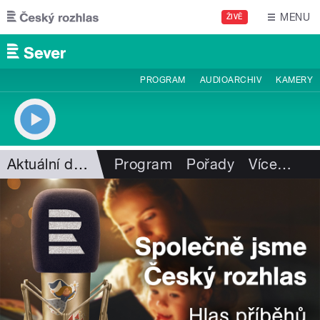
Přejít k hlavnímu obsahu
MENU
ŽIVĚ
PROGRAM
AUDIOARCHIV
KAMERY
Aktuální dění
Program
Pořady
Více
…