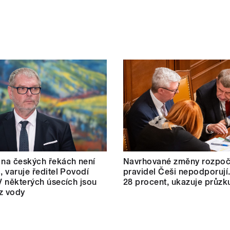
 na českých řekách není
Navrhované změny rozpoč
, varuje ředitel Povodí
pravidel Češi nepodporují.
 V některých úsecích jsou
28 procent, ukazuje průz
z vody