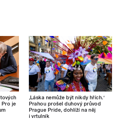
tových
‚Láska nemůže být nikdy hřích.‘
 Pro je
Prahou prošel duhový průvod
kum
Prague Pride, dohlíží na něj
i vrtulník