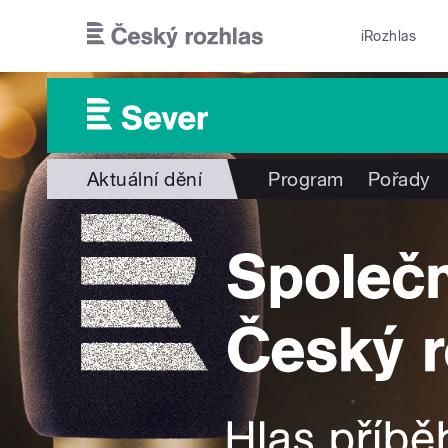
Přejít k hlavnímu obsahu
iRozhlas
Aktuální dění
Program
Pořady