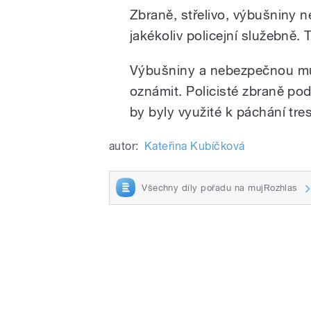
Zbraně, střelivo, výbušniny 
jakékoliv policejní služebně. 
Výbušniny a nebezpečnou muni
oznámit. Policisté zbraně po
by byly využité k páchání tres
autor:
Kateřina Kubíčková
Všechny díly pořadu na mujRozhlas