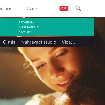
ozhlase
Více
ŽIVĚ
PROGRAM
AUDIOARCHIV
KAMERY
O nás
Nahrávací studio
Více
…