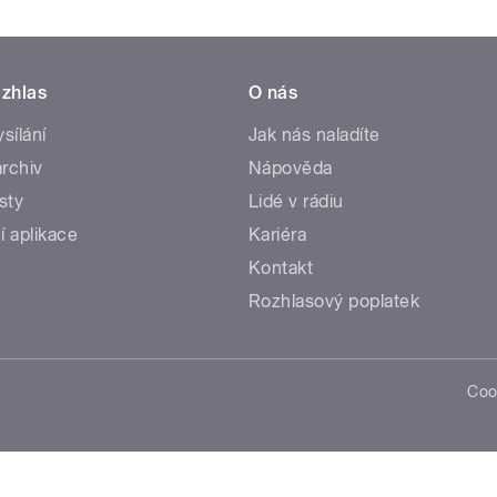
zhlas
O nás
ysílání
Jak nás naladíte
rchiv
Nápověda
sty
Lidé v rádiu
í aplikace
Kariéra
Kontakt
Rozhlasový poplatek
Coo