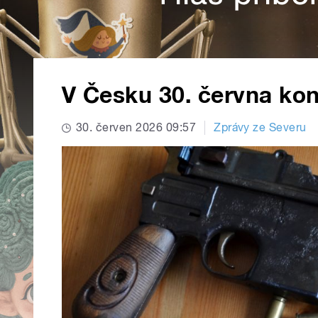
V Česku 30. června ko
30. červen 2026 09:57
Zprávy ze Severu