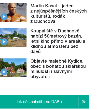
Martin Kasal – jeden
z nejúspěšnějších českých
kulturistů, rodák
z Duchcova
Koupaliště v Duchcově
nabízí 50metrový bazén,
letní kino přímo v areálu a
klidnou atmosféru bez
davů
Objevte malebné Kytlice,
obec s bohatou sklářskou
minulostí i slavnými
obyvateli
Jak nás naladíte na DABu