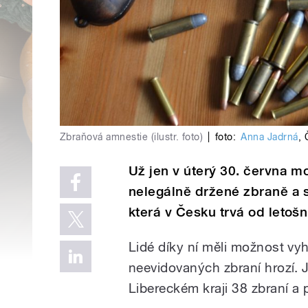
Zbraňová amnestie (ilustr. foto)
|
foto:
Anna Jadrná
,
Už jen v úterý 30. června m
nelegálně držené zbraně a s
která v Česku trvá od letošn
Lidé díky ní měli možnost vyh
neevidovaných zbraní hrozí. J
Libereckém kraji 38 zbraní a 