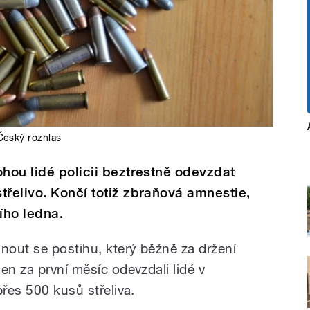
Český rozhlas
ohou lidé policii beztrestně odevzdat
třelivo. Končí totiž zbraňová amnestie,
ího ledna.
nout se postihu, který běžně za držení
en za první měsíc odevzdali lidé v
přes 500 kusů střeliva.