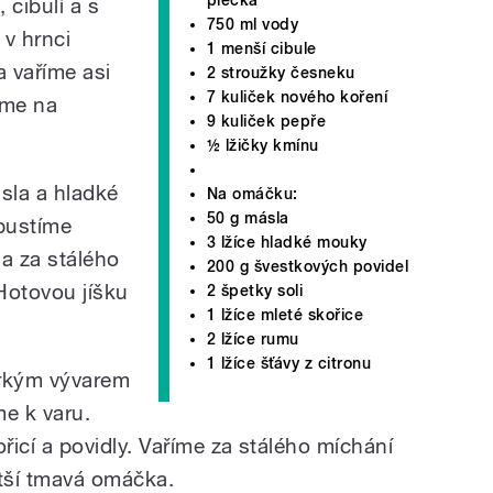
 cibulí a s
750 ml vody
v hrnci
1 menší cibule
a vaříme asi
2 stroužky česneku
7 kuliček nového koření
eme na
9 kuliček pepře
½ lžičky kmínu
sla a hladké
Na omáčku:
50 g másla
zpustíme
3 lžíce hladké mouky
a za stálého
200 g švestkových povidel
Hotovou jíšku
2 špetky soli
1 lžíce mleté skořice
2 lžíce rumu
1 lžíce šťávy z citronu
orkým vývarem
me k varu.
cí a povidly. Vaříme za stálého míchání
stší tmavá omáčka.