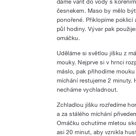
dáme vařit do vody s kořením,
česnekem. Maso by mělo být 
ponořené. Přiklopíme poklicí 
půl hodiny. Vývar pak použij
omáčku.
Uděláme si světlou jíšku z má
mouky. Nejprve si v hrnci ro
máslo, pak přihodíme mouku 
míchání restujeme 2 minuty. 
necháme vychladnout.
Zchladlou jíšku rozředíme h
a za stálého míchání přivede
Omáčku ochutíme mletou skoři
asi 20 minut, aby vznikla hu