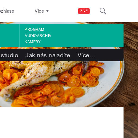
ozhlase
Více
ŽIVĚ
PROGRAM
AUDIOARCHIV
KAMERY
 studio
Jak nás naladíte
Více
…