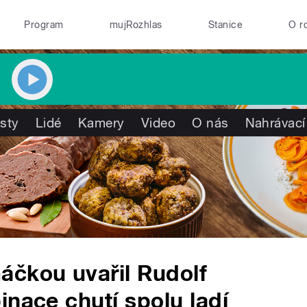
Program
mujRozhlas
Stanice
O r
isty
Lidé
Kamery
Video
O nás
Nahrávací
áčkou uvařil Rudolf
inace chutí spolu ladí