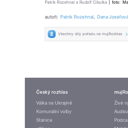
Patrik Rozehnal a Rudolf Cibulka
|
foto:
Ma
autoři:
Patrik Rozehnal
,
Dana Josefov
Všechny díly pořadu na mujRozhlas
Český rozhlas
mujRo
Válka na Ukrajině
Živé v
Komunální volby
Audioa
Stanice
Podca