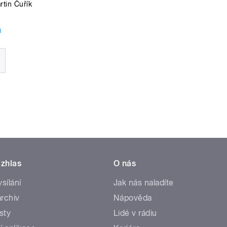
rtin Čuřík
á
zhlas
O nás
ysílání
Jak nás naladíte
rchiv
Nápověda
sty
Lidé v rádiu