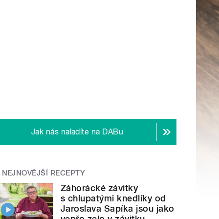
Jak nás naladíte na DABu
NEJNOVĚJŠÍ RECEPTY
Záhorácké závitky
s chlupatými knedlíky od
Jaroslava Sapíka jsou jako
vepřo zelo v závitku