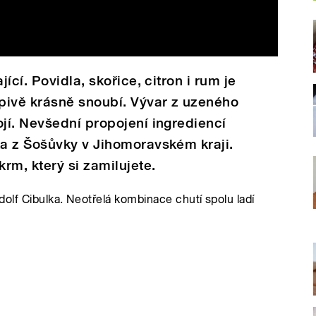
ící. Povidla, skořice, citron i rum je
pivě krásně snoubí. Vývar z uzeného
jí. Nevšední propojení ingrediencí
a z Šošůvky v Jihomoravském kraji.
rm, který si zamilujete.
olf Cibulka. Neotřelá kombinace chutí spolu ladí