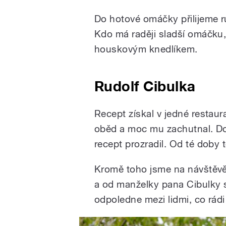
Do hotové omáčky přilijeme ru
Kdo má raději sladší omáčku, 
houskovým knedlíkem.
Rudolf Cibulka
Recept získal v jedné restaur
oběd a moc mu zachutnal. Do
recept prozradil. Od té doby to
Kromě toho jsme na návštěvě 
a od manželky pana Cibulky s
odpoledne mezi lidmi, co rádi v