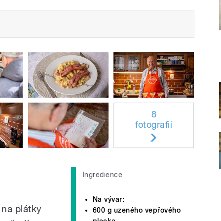
8
fotografií
Ingredience
Na vývar:
 na plátky
600 g uzeného vepřového
plecka