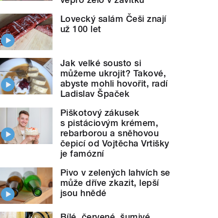
Lovecký salám Češi znají
už 100 let
Jak velké sousto si
můžeme ukrojit? Takové,
abyste mohli hovořit, radí
Ladislav Špaček
Piškotový zákusek
s pistáciovým krémem,
rebarborou a sněhovou
čepicí od Vojtěcha Vrtišky
je famózní
Pivo v zelených lahvích se
může dříve zkazit, lepší
jsou hnědé
Bílé, červené, šumivé.