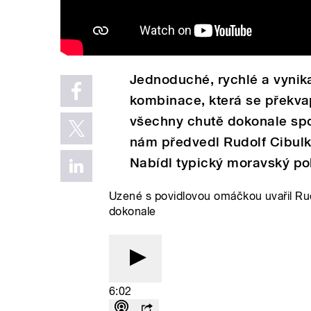
Jednoduché, rychlé a vynikaj
kombinace, která se překva
všechny chutě dokonale spo
nám předvedl Rudolf Cibulk
Nabídl typický moravský pok
Uzené s povidlovou omáčkou uvařil Rud
dokonale
6:02