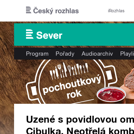
Přejít k hlavnímu obsahu
iRozhlas
Program
Pořady
Audioarchiv
Playl
Uzené s povidlovou om
Cibulka. Neotřelá komb