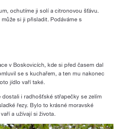
m, ochutíme ji solí a citronovou šťávu.
může si ji přisladit. Podáváme s
ace v Boskovicích, kde si před časem dal
mluvil se s kuchařem, a ten mu nakonec
to jídlo vaří také.
dostali i radhošťské střapečky se zelím
ladké řezy. Bylo to krásné moravské
aří a užívají si života.