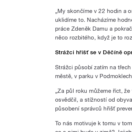
„My skončíme v 22 hodin a on
uklidíme to. Nacházíme hodně
práce Zdeněk Damu a pokračuj
něco rozbitého, když je to roz
Strážci hřišť se v Děčíně op
Strážci působí zatím na třech
městě, v parku v Podmoklech
„Za půl roku můžeme říct, že
osvědčil, a stížností od obyv
působení správců hřišť preve
To nás motivuje k tomu v tom
co s nimi bude v zimě? Jejich