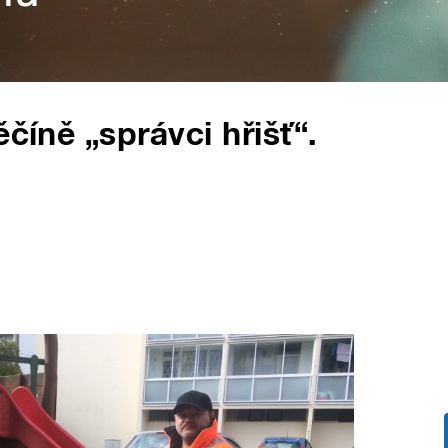
ěčíně „správci hřišť“.