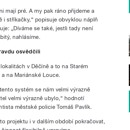
i mají pré. A my pak ráno přijdeme a
 i stříkačky,“ popisuje obvyklou náplň
e: „Díváme se také, jestli tady není
bitý, nahlásíme.
ravdu osvědčili
 lokalitách v Děčíně a to na Starém
 a na Mariánské Louce.
 tento systém se nám velmi výrazně
atel velmi výrazně ubylo,“ hodnotí
ntista městské policie Tomáš Pavlík.
to projektu i v dalším období pokračovat,
 činnost flexibilně upravíme.