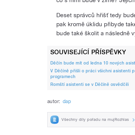
Deset správců hřišť tedy bude
pak kromě úklidu přibyde tak
bude také školit a následně vy
SOUVISEJÍCÍ PŘÍSPĚVKY
Děčín bude mít od ledna 10 nových asiste
V Děčíně přišli o práci všichni asistenti
programech
Romští asistenti se v Děčíně osvědčili
autor:
dap
Všechny díly pořadu na mujRozhlas