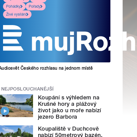
Pohádky
Pořady
Živé vysílání
Audiosvět Českého rozhlasu na jednom místě
NEJPOSLOUCHANĚJŠÍ
Koupání s výhledem na
Krušné hory a plážový
život jako u moře nabízí
jezero Barbora
Koupaliště v Duchcově
nabízí 50metrový bazén,