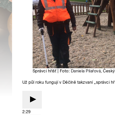
Správci hřišť | Foto:
Daniela Pilařová
, Český
Už půl roku fungují v Děčíně takzvaní „správci hři
2:29