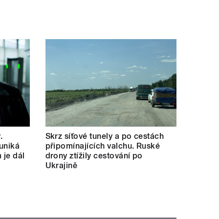
.
Skrz síťové tunely a po cestách
uniká
připomínajících valchu. Ruské
 je dál
drony ztížily cestování po
Ukrajině