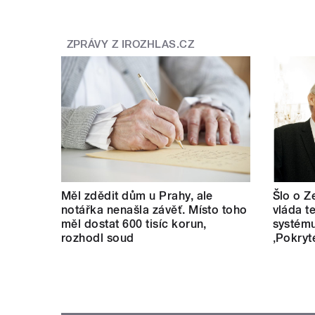
ZPRÁVY Z IROZHLAS.CZ
Měl zdědit dům u Prahy, ale
Šlo o Z
notářka nenašla závěť. Místo toho
vláda t
měl dostat 600 tisíc korun,
systému
rozhodl soud
‚Pokryt