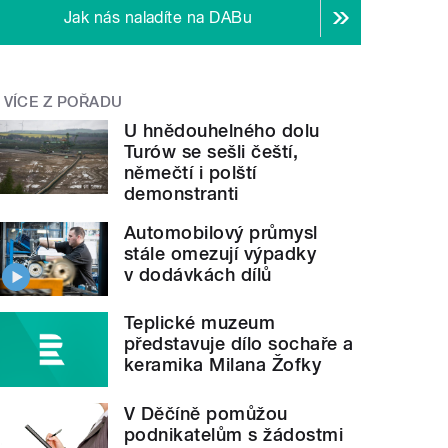
Jak nás naladíte na DABu
VÍCE Z POŘADU
U hnědouhelného dolu
Turów se sešli čeští,
němečtí i polští
demonstranti
Automobilový průmysl
stále omezují výpadky
v dodávkách dílů
Teplické muzeum
představuje dílo sochaře a
keramika Milana Žofky
V Děčíně pomůžou
podnikatelům s žádostmi