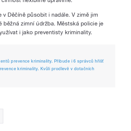
 v Děčíně působit i nadále. V zimě jim
é běžná zimní údržba. Městská policie je
užívat i jako preventisty kriminality.
ntů prevence kriminality. Přibude i 6 správců hřišť
 prevence kriminality. Kvůli prodlevě v dotačních