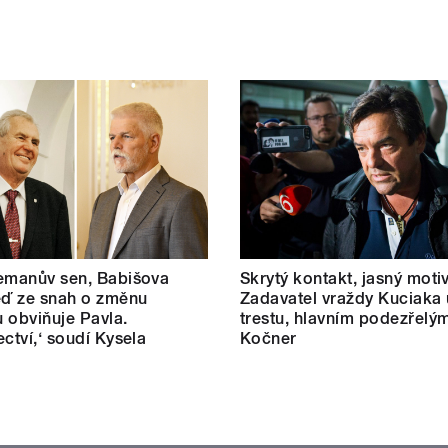
emanův sen, Babišova
Skrytý kontakt, jasný motiv
eď ze snah o změnu
Zadavatel vraždy Kuciaka 
 obviňuje Pavla.
trestu, hlavním podezřelým
ectví,‘ soudí Kysela
Kočner