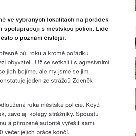
íně ve vybraných lokalitách na pořádek
ří spolupracují s městskou policií. Lidé
město o poznání čistější.
ě přesně půl roku a kromě pořádku
zi obyvateli. Už se setkali i s agresivními
se jich bojíme, ale my jsme se jim
 konstatuje jeden ze strážců Zdeněk
prodloužená ruka městské policie. Když
k, zavolají kolegy strážníky. Spoustu
énu a přirozené autoritě vyřešit sami.
0 večer jejich práce končí.