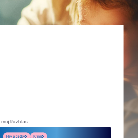
mujRozhlas
Hry a četby
Krimi