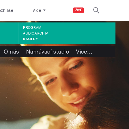
ozhlase
Více
ŽIVĚ
PROGRAM
AUDIOARCHIV
KAMERY
O nás
Nahrávací studio
Více
…