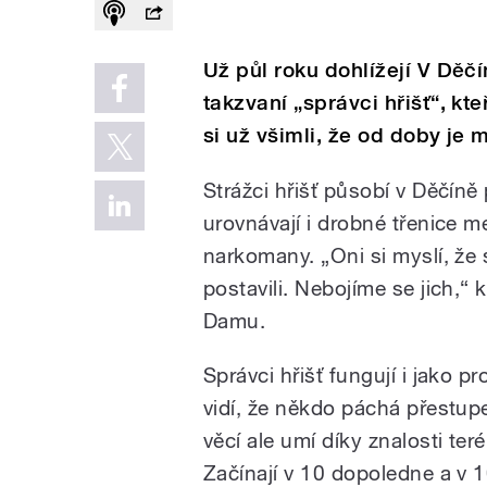
Už půl roku dohlížejí V Děč
takzvaní „správci hřišť“, kte
si už všimli, že od doby je 
Strážci hřišť působí v Děčín
urovnávají i drobné třenice me
narkomany. „Oni si myslí, že 
postavili. Nebojíme se jich,“
Damu.
Správci hřišť fungují i jako 
vidí, že někdo páchá přestupe
věcí ale umí díky znalosti ter
Začínají v 10 dopoledne a v 1