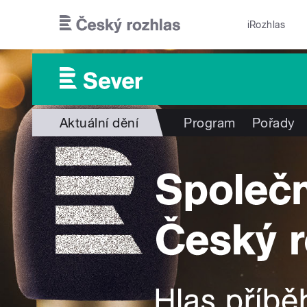
Přejít k hlavnímu obsahu
iRozhlas
Aktuální dění
Program
Pořady