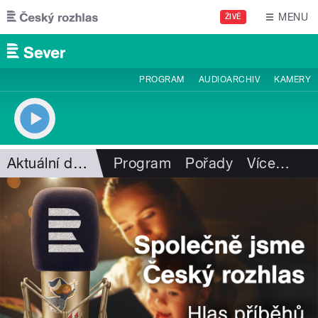
Přejít k hlavnímu obsahu
MENU
ŽIVĚ
PROGRAM
AUDIOARCHIV
KAMERY
Aktuální dění
Program
Pořady
Více
…