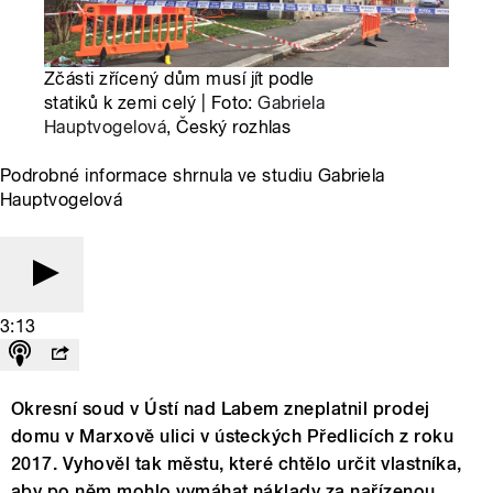
Zčásti zřícený dům musí jít podle
statiků k zemi celý | Foto:
Gabriela
Hauptvogelová
, Český rozhlas
Podrobné informace shrnula ve studiu Gabriela
Hauptvogelová
3:13
Okresní soud v Ústí nad Labem zneplatnil prodej
domu v Marxově ulici v ústeckých Předlicích z roku
2017. Vyhověl tak městu, které chtělo určit vlastníka,
aby po něm mohlo vymáhat náklady za nařízenou