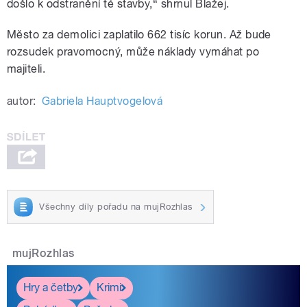
došlo k odstranění té stavby,“ shrnul Blažej.
Město za demolici zaplatilo 662 tisíc korun. Až bude
rozsudek pravomocný, může náklady vymáhat po
majiteli.
autor:
Gabriela Hauptvogelová
Všechny díly pořadu na mujRozhlas
mujRozhlas
Hry a četby
Krimi