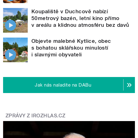
Koupaliště v Duchcově nabízí
50metrový bazén, letní kino přímo
v areálu a klidnou atmosféru bez davů
Objevte malebné Kytlice, obec
s bohatou sklářskou minulostí
i slavnými obyvateli
Jak nás naladíte na DABu
ZPRÁVY Z IROZHLAS.CZ