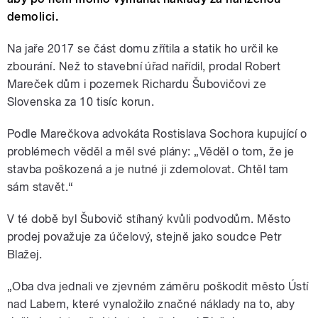
demolici.
Na jaře 2017 se část domu zřítila a statik ho určil ke
zbourání. Než to stavební úřad nařídil, prodal Robert
Mareček dům i pozemek Richardu Šubovičovi ze
Slovenska za 10 tisíc korun.
Podle Marečkova advokáta Rostislava Sochora kupující o
problémech věděl a měl své plány: „Věděl o tom, že je
stavba poškozená a je nutné ji zdemolovat. Chtěl tam
sám stavět.“
V té době byl Šubovič stíhaný kvůli podvodům. Město
prodej považuje za účelový, stejně jako soudce Petr
Blažej.
„Oba dva jednali ve zjevném záměru poškodit město Ústí
nad Labem, které vynaložilo značné náklady na to, aby