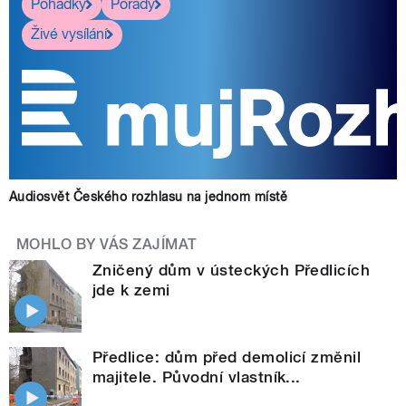
Pohádky
Pořady
Živé vysílání
Audiosvět Českého rozhlasu na jednom místě
MOHLO BY VÁS ZAJÍMAT
Zničený dům v ústeckých Předlicích
jde k zemi
Předlice: dům před demolicí změnil
majitele. Původní vlastník...