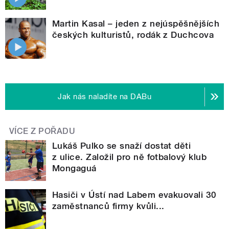
Martin Kasal – jeden z nejúspěšnějších
českých kulturistů, rodák z Duchcova
Jak nás naladíte na DABu
VÍCE Z POŘADU
Lukáš Pulko se snaží dostat děti
z ulice. Založil pro ně fotbalový klub
Mongaguá
Hasiči v Ústí nad Labem evakuovali 30
zaměstnanců firmy kvůli...