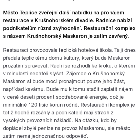
Město Teplice zveřejní další nabídku na pronájem
restaurace v Krušnohorském divadle. Radnice nabízí
podnikatelům různá zvýhodnění. Restaurační komplex
s názvem Krušnohorský Maskaron je zatím zavřený.
Restauraci provozovala teplická hotelová škola. Ta ji dnes
předala teplickému domu kultury, který bude Maskaron
prozatím spravovat. Radní se rozhodli ke kroku, o kterém
v minulosti nechtěli slyšet. Zájemce o Krušnohorský
Maskaron si bude moci pronajmout pouze jeho část,
například kavárnu. Bude mu k tomu stačit zaplatit nájem
v ceně deseti procent spotřebované energie, což je
minimálně 120 tisíc korun ročně. Restaurační komplex je
totiž hodně rozsáhlý a podnikatelé mají strach z
vysokých provozních nákladů. Na otázku, kdo by
doplácel zbylé peníze na provoz Maskaronu, ale město
zatím nemá jednoznačnou odpověď.