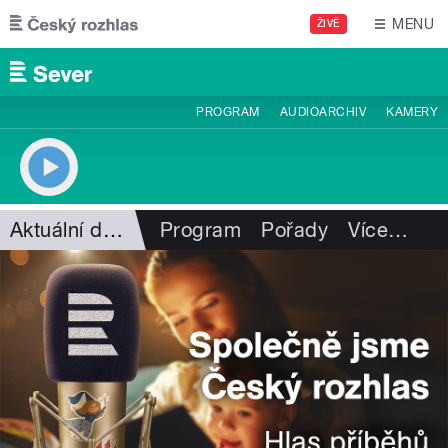
Přejít k hlavnímu obsahu
MENU
ŽIVĚ
PROGRAM
AUDIOARCHIV
KAMERY
Aktuální dění
Program
Pořady
Více
…