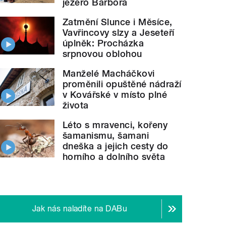
jezero Barbora
Zatmění Slunce i Měsíce,
Vavřincovy slzy a Jeseteří
úplněk: Procházka
srpnovou oblohou
Manželé Macháčkovi
proměnili opuštěné nádraží
v Kovářské v místo plné
života
Léto s mravenci, kořeny
šamanismu, šamani
dneška a jejich cesty do
horního a dolního světa
Jak nás naladíte na DABu