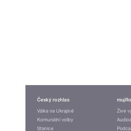
Český rozhlas
mujRo
Válka na Ukrajině
Živé v
Komunální volby
Audioa
Stanice
Podca