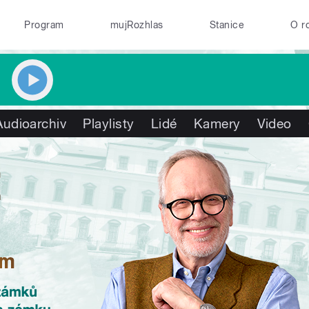
Program
mujRozhlas
Stanice
O r
Audioarchiv
Playlisty
Lidé
Kamery
Video