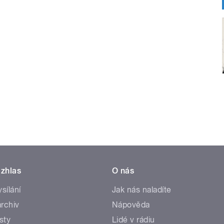
zhlas
O nás
ysílání
Jak nás naladíte
rchiv
Nápověda
sty
Lidé v rádiu