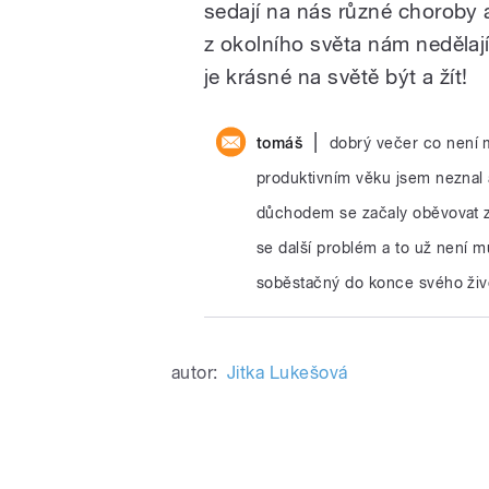
sedají na nás různé choroby a
z okolního světa nám nedělají
je krásné na světě být a žít!
|
tomáš
dobrý večer co není m
produktivním věku jsem neznal a
důchodem se začaly oběvovat zd
se další problém a to už není mů
soběstačný do konce svého živ
autor:
Jitka Lukešová