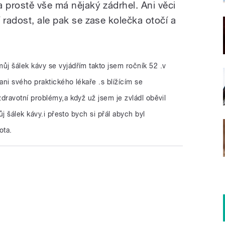
 prostě vše má nějaký zádrhel. Ani věci
 radost, ale pak se zase kolečka otočí a
ůj šálek kávy se vyjádřím takto jsem ročník 52 .v
ni svého praktického lékaře .s blížícím se
ravotní problémy,a když už jsem je zvládl oběvil
j šálek kávy.i přesto bych si přál abych byl
ota.