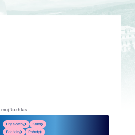
mujRozhlas
Hry a četby
Krimi
Pohádky
Pořady