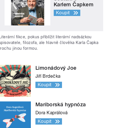
Karlem Čapkem
Koupit
Literární fikce, pokus přiblížit literární nadsázkou
spisovatele, filozofa, ale hlavně člověka Karla Čapka
trochu jinou formou.
Limonádový Joe
Jiří Brdečka
Koupit
Mariborská hypnóza
Dora Kaprálová
Koupit