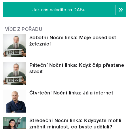
Jak nás naladíte na DABu
VÍCE Z POŘADU
Sobotní Noční linka: Moje posedlost
železnicí
Páteční Noční linka: Když čáp přestane
stačit
Čtvrteční Noční linka: Já a internet
Středeční Noční linka: Kdybyste mohli
změnit minulost, co byste udělali?