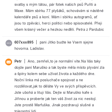
svatby s mým tátou, pár fotek našich psů Puňti a
Maxe. Mám sbírku 77 plyšáků, schovávám si nástěné
kalendáře psů a koní. Mám i sbírku autogramů, ať
jsou to zpěváci, herci politici nebo spisovatelé. Přeji
všem krásný večer a hezkou neďěli. Petra z Pardubic
|
607xxx895
pani Jitko budte ke Vsem sjejne
hovorna. Ladislav.
|
Petr
Ano, zemřeli,to je normální víte.Na Vás taky
dojde paní Maruško a tak byste měla místo plyvání zla
a špíny kolem sebe užívat života a každého dne.
Noční linka má posluchače spojovat a ne
rozdělovat,jak to děláte Vy ve svých příspěvcích.
Jste ubohá a lituji Vás. Dejte si Maruško kafe s
Jiřinou a proberte jak ten váš život za nic nestojí.
Jste prostě Marfuška. Jinak pozdravuji slušné a
tolerantní lidi.