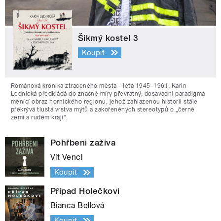
Šikmý kostel 3
Koupit
Románová kronika ztraceného města - léta 1945–1961. Karin
Lednická předkládá do značné míry převratný, dosavadní paradigma
měnící obraz hornického regionu, jehož zahlazenou historii stále
překrývá tlustá vrstva mýtů a zakořeněných stereotypů o „černé
zemi a rudém kraji“.
Pohřbeni zaživa
Vít Vencl
Koupit
Případ Holečkovi
Bianca Bellová
Koupit