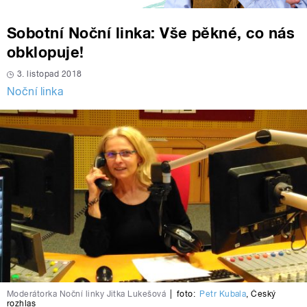
Sobotní Noční linka: Vše pěkné, co nás
obklopuje!
3. listopad 2018
Noční linka
Moderátorka Noční linky Jitka Lukešová
|
foto:
Petr Kubala
,
Český
rozhlas