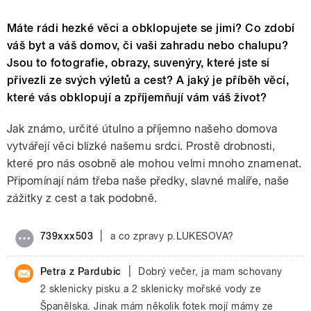
Máte rádi hezké věci a obklopujete se jimi? Co zdobí
váš byt a váš domov, či vaši zahradu nebo chalupu?
Jsou to fotografie, obrazy, suvenýry, které jste si
přivezli ze svých výletů a cest? A jaký je příběh věcí,
které vás obklopují a zpříjemňují vám váš život?
Jak známo, určité útulno a příjemno našeho domova
vytvářejí věci blízké našemu srdci. Prostě drobnosti,
které pro nás osobně ale mohou velmi mnoho znamenat.
Připomínají nám třeba naše předky, slavné malíře, naše
zážitky z cest a tak podobně.
|
739xxx503
a co zpravy p.LUKESOVA?
|
Petra z Pardubic
Dobrý večer, ja mam schovany
2 sklenicky pisku a 2 sklenicky mořské vody ze
Španělska. Jinak mám několik fotek mojí mámy ze