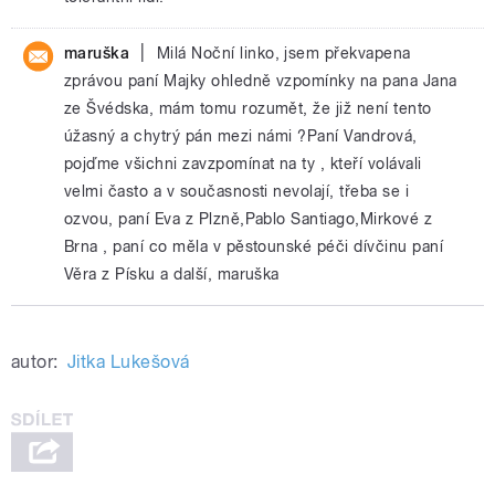
|
maruška
Milá Noční linko, jsem překvapena
zprávou paní Majky ohledně vzpomínky na pana Jana
ze Švédska, mám tomu rozumět, že již není tento
úžasný a chytrý pán mezi námi ?Paní Vandrová,
pojďme všichni zavzpomínat na ty , kteří volávali
velmi často a v současnosti nevolají, třeba se i
ozvou, paní Eva z Plzně,Pablo Santiago,Mirkové z
Brna , paní co měla v pěstounské péči dívčinu paní
Věra z Písku a další, maruška
autor:
Jitka Lukešová