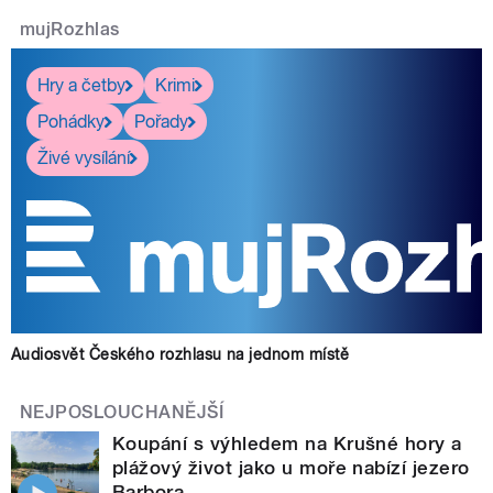
mujRozhlas
Hry a četby
Krimi
Pohádky
Pořady
Živé vysílání
Audiosvět Českého rozhlasu na jednom místě
NEJPOSLOUCHANĚJŠÍ
Koupání s výhledem na Krušné hory a
plážový život jako u moře nabízí jezero
Barbora