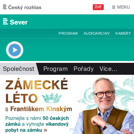
Přejít k hlavnímu obsahu
MENU
ŽIVĚ
PROGRAM
AUDIOARCHIV
KAMERY
Společnost
Program
Pořady
Více
…