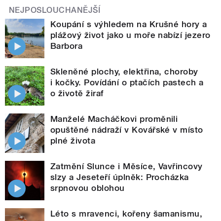
NEJPOSLOUCHANĚJŠÍ
Koupání s výhledem na Krušné hory a
plážový život jako u moře nabízí jezero
Barbora
Skleněné plochy, elektřina, choroby
i kočky. Povídání o ptačích pastech a
o životě žiraf
Manželé Macháčkovi proměnili
opuštěné nádraží v Kovářské v místo
plné života
Zatmění Slunce i Měsíce, Vavřincovy
slzy a Jeseteří úplněk: Procházka
srpnovou oblohou
Léto s mravenci, kořeny šamanismu,