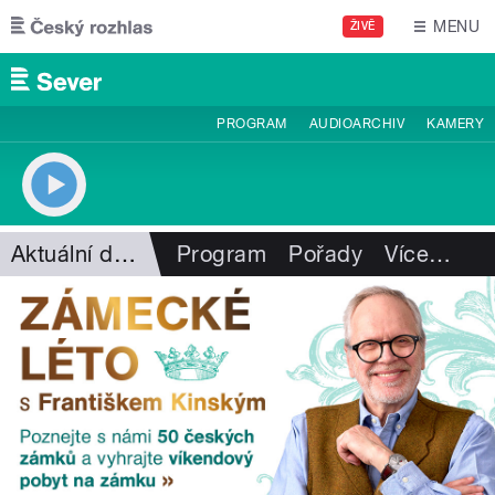
Přejít k hlavnímu obsahu
MENU
ŽIVĚ
PROGRAM
AUDIOARCHIV
KAMERY
Aktuální dění
Program
Pořady
Více
…