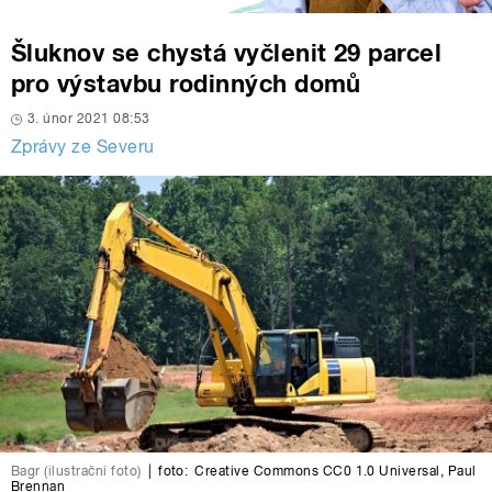
Šluknov se chystá vyčlenit 29 parcel
pro výstavbu rodinných domů
3. únor 2021 08:53
Zprávy ze Severu
Bagr (ilustrační foto)
|
foto:
Creative Commons CC0 1.0 Universal
,
Paul
Brennan