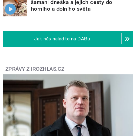
šamani dneška a jejich cesty do
horního a dolního světa
Jak nás naladíte na DABu
ZPRÁVY Z IROZHLAS.CZ