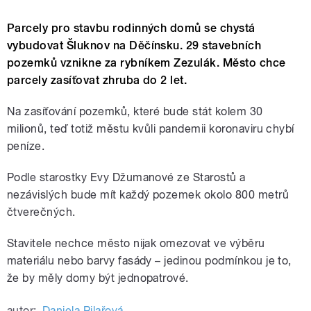
Parcely pro stavbu rodinných domů se chystá
vybudovat Šluknov na Děčínsku. 29 stavebních
pozemků vznikne za rybníkem Zezulák. Město chce
parcely zasíťovat zhruba do 2 let.
Na zasíťování pozemků, které bude stát kolem 30
milionů, teď totiž městu kvůli pandemii koronaviru chybí
peníze.
Podle starostky Evy Džumanové ze Starostů a
nezávislých bude mít každý pozemek okolo 800 metrů
čtverečných.
Stavitele nechce město nijak omezovat ve výběru
materiálu nebo barvy fasády – jedinou podmínkou je to,
že by měly domy být jednopatrové.
autor:
Daniela Pilařová