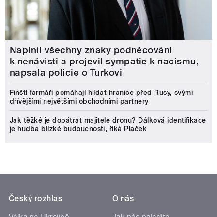
Naplnil všechny znaky podněcování
k nenávisti a projevil sympatie k nacismu,
napsala policie o Turkovi
Finští farmáři pomáhají hlídat hranice před Rusy, svými
dřívějšími největšími obchodními partnery
Jak těžké je dopátrat majitele dronu? Dálková identifikace
je hudba blízké budoucnosti, říká Plaček
Český rozhlas
O nás
Válka na Ukrajině
Jak nás naladíte