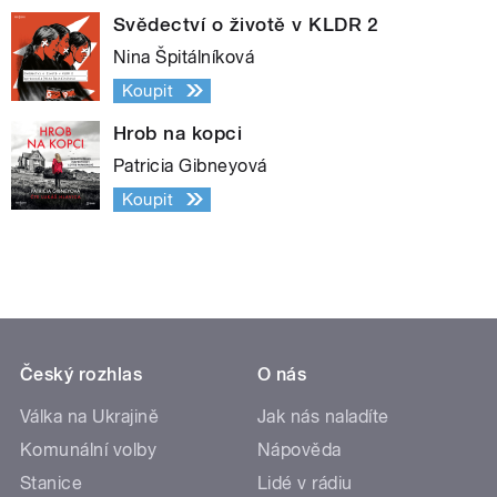
Svědectví o životě v KLDR 2
Nina Špitálníková
Koupit
Hrob na kopci
Patricia Gibneyová
Koupit
Český rozhlas
O nás
Válka na Ukrajině
Jak nás naladíte
Komunální volby
Nápověda
Stanice
Lidé v rádiu