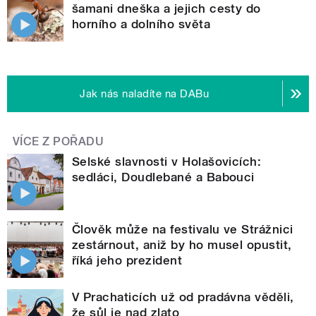
šamani dneška a jejich cesty do
horního a dolního světa
Jak nás naladíte na DABu
VÍCE Z POŘADU
Selské slavnosti v Holašovicích:
sedláci, Doudlebané a Babouci
Člověk může na festivalu ve Strážnici
zestárnout, aniž by ho musel opustit,
říká jeho prezident
V Prachaticích už od pradávna věděli,
že sůl je nad zlato