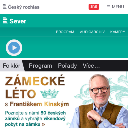
Přejít k hlavnímu obsahu
MENU
ŽIVĚ
PROGRAM
AUDIOARCHIV
KAMERY
Folklór
Program
Pořady
Více
…