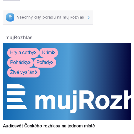
Všechny díly pořadu na mujRozhlas
mujRozhlas
Hry a četby
Krimi
Pohádky
Pořady
Živé vysílání
Audiosvět Českého rozhlasu na jednom místě