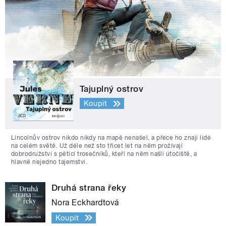
Tajuplný ostrov
Koupit
Lincolnův ostrov nikdo nikdy na mapě nenašel, a přece ho znají lidé
na celém světě. Už déle než sto třicet let na něm prožívají
dobrodružství s pěticí trosečníků, kteří na něm našli útočiště, a
hlavně nejedno tajemství.
Druhá strana řeky
Nora Eckhardtová
Koupit