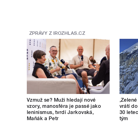
ZPRÁVY Z IROZHLAS.CZ
Vzmuž se? Muži hledají nové
‚Zelené
vzory, manosféra je passé jako
vrátí d
leninismus, tvrdí Jarkovská,
30 lete
Maňák a Petr
tým