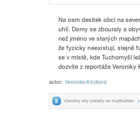
Rodáci z Tuchomyšle s
Play
zničení své
Na osm desítek obcí na seve
uhlí. Domy se zbouraly a obyv
než jméno ve starých mapách. 
že fyzicky neexistují, stejně
se v místě, kde Tuchomyšl lež
dozvíte z reportáže Veroniky 
/
autor:
Veronika Kindlová
Všechny díly pořadu na mujRozhlas
pause