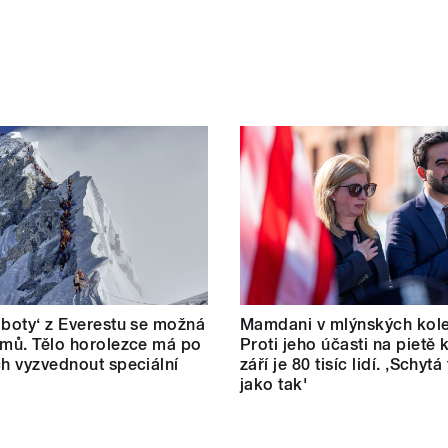
 boty‘ z Everestu se možná
Mamdani v mlýnských kole
omů. Tělo horolezce má po
Proti jeho účasti na pietě k
ch vyzvednout speciální
září je 80 tisíc lidí. ‚Schytá
jako tak'