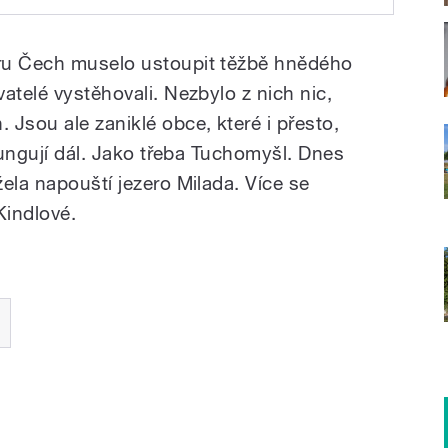
i připomněli 30. výročí
obce
ru Čech muselo ustoupit těžbě hnědého
atelé vystěhovali. Nezbylo z nich nic,
Jsou ale zaniklé obce, které i přesto,
 fungují dál. Jako třeba Tuchomyšl. Dnes
ela napouští jezero Milada. Více se
Kindlové.