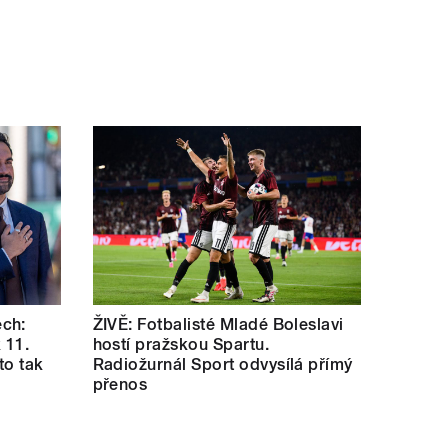
ch:
ŽIVĚ: Fotbalisté Mladé Boleslavi
 11.
hostí pražskou Spartu.
 to tak
Radiožurnál Sport odvysílá přímý
přenos