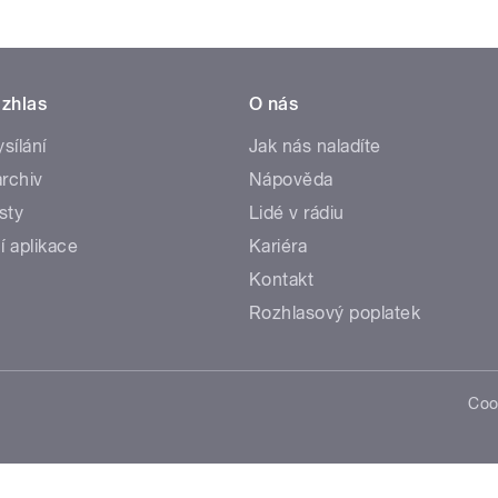
zhlas
O nás
ysílání
Jak nás naladíte
rchiv
Nápověda
sty
Lidé v rádiu
í aplikace
Kariéra
Kontakt
Rozhlasový poplatek
Coo