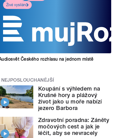
Živé vysílání
Audiosvět Českého rozhlasu na jednom místě
NEJPOSLOUCHANĚJŠÍ
Koupání s výhledem na
Krušné hory a plážový
život jako u moře nabízí
jezero Barbora
Zdravotní poradna: Záněty
ci z Tuchomyšle si připomněli 30. výročí zničení
močových cest a jak je
o
léčit, aby se nevracely