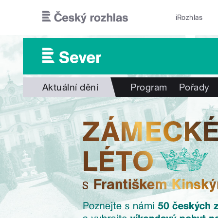
Přejít k hlavnímu obsahu
iRozhlas
Aktuální dění
Program
Pořady