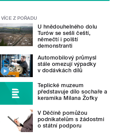
VÍCE Z POŘADU
U hnědouhelného dolu
Turów se sešli čeští,
němečtí i polští
demonstranti
Automobilový průmysl
stále omezují výpadky
v dodávkách dílů
Teplické muzeum
představuje dílo sochaře a
keramika Milana Žofky
V Děčíně pomůžou
podnikatelům s žádostmi
o státní podporu