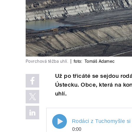
Povrchová těžba uhlí.
|
foto:
Tomáš Adamec
Už po třicáté se sejdou rod
Ústecku. Obce, která na kon
uhlí.
Rodáci z Tuchomyšle si 
0:00