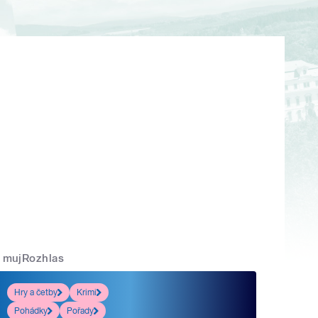
mujRozhlas
Hry a četby
Krimi
Pohádky
Pořady