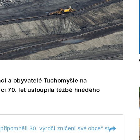
áci a obyvatelé Tuchomyšle na
ci 70. let ustoupila těžbě hnědého
Rodá
připomněli 30. výročí zničení své
obce
" style="">