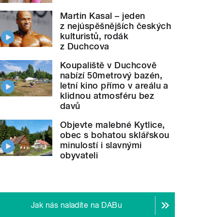
Martin Kasal – jeden
z nejúspěšnějších českých
kulturistů, rodák
z Duchcova
Koupaliště v Duchcově
nabízí 50metrový bazén,
letní kino přímo v areálu a
klidnou atmosféru bez
davů
Objevte malebné Kytlice,
obec s bohatou sklářskou
minulostí i slavnými
obyvateli
Jak nás naladíte na DABu