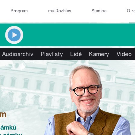
Program
mujRozhlas
Stanice
O r
Audioarchiv
Playlisty
Lidé
Kamery
Video