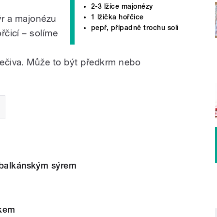
2-3 lžíce majonézy
ýr a majonézu
1 lžička hořčice
pepř, případně trochu soli
čicí – solíme
čiva. Může to být předkrm nebo
 balkánským sýrem
lkem