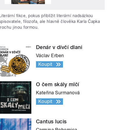
Literární fikce, pokus přiblížit literární nadsázkou
spisovatele, filozofa, ale hlavně člověka Karla Čapka
trochu jinou formou.
Denár v dívčí dlani
Václav Erben
Koupit
O čem skály mlčí
Kateřina Surmanová
Koupit
Cantus lucis
Carmina Bohemica