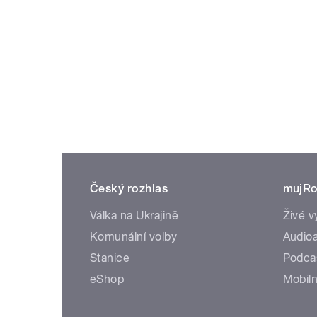
Český rozhlas
mujRo
Válka na Ukrajině
Živé v
Komunální volby
Audioa
Stanice
Podca
eShop
Mobiln