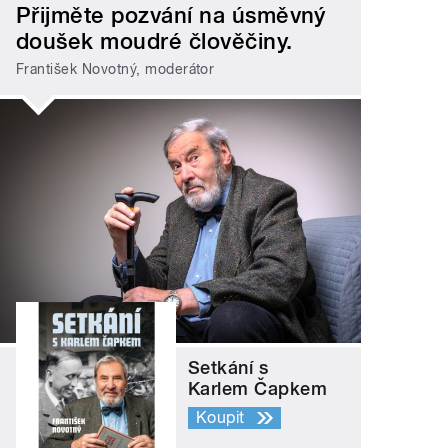
Přijměte pozvání na úsměvný
doušek moudré člověčiny.
František Novotný, moderátor
Setkání s
Karlem Čapkem
Koupit