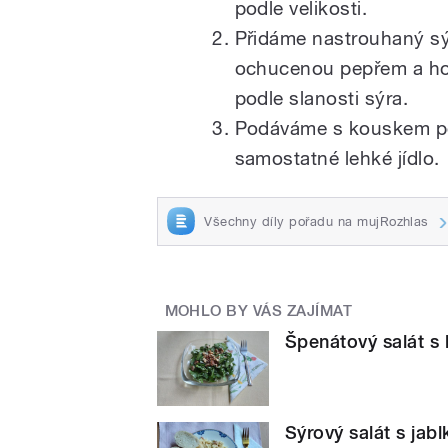
podle velikosti.
Přidáme nastrouhaný s
ochucenou pepřem a hoř
podle slanosti sýra.
Podáváme s kouskem pe
samostatné lehké jídlo.
Všechny díly pořadu na mujRozhlas
MOHLO BY VÁS ZAJÍMAT
Špenátový salát s
Sýrový salát s jab