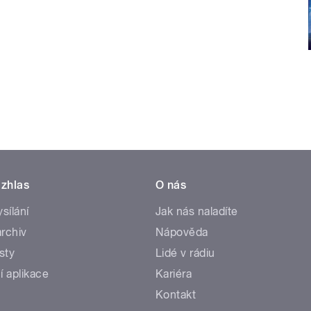
zhlas
O nás
ysílání
Jak nás naladíte
rchiv
Nápověda
sty
Lidé v rádiu
í aplikace
Kariéra
Kontakt