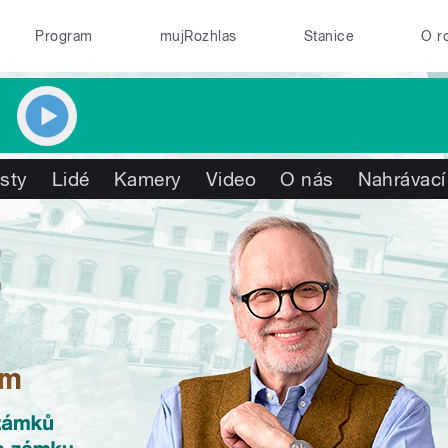
Program
mujRozhlas
Stanice
O r
isty
Lidé
Kamery
Video
O nás
Nahrávací