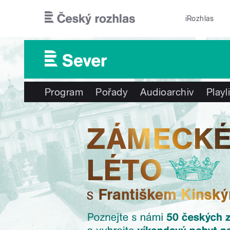
Přejít k hlavnímu obsahu
iRozhlas
Program
Pořady
Audioarchiv
Playl