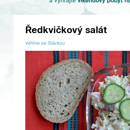
Ředkvičkový salát
Vaříme se Slávkou