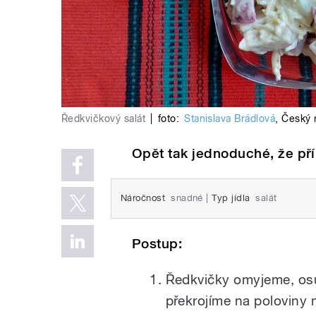
Ředkvičkový salát
|
foto:
Stanislava Brádlová
,
Český 
Opět tak jednoduché, že p
Náročnost
snadné
|
Typ jídla
salát
Postup:
Ředkvičky omyjeme, os
překrojíme na poloviny 