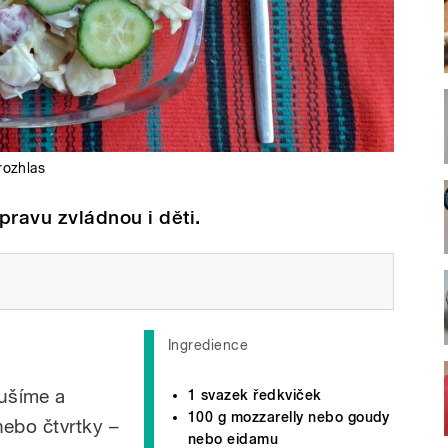
rozhlas
řípravu zvládnou i děti.
Ingredience
ušíme a
1 svazek ředkviček
100 g mozzarelly nebo goudy
nebo čtvrtky –
nebo eidamu