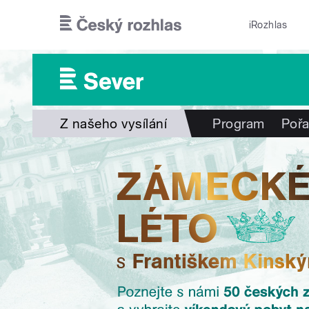
Přejít k hlavnímu obsahu
iRozhlas
Z našeho vysílání
Program
Poř