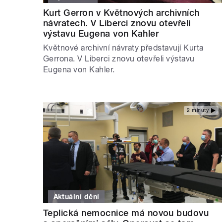
Kurt Gerron v Květnových archivních
návratech. V Liberci znovu otevřeli
výstavu Eugena von Kahler
Květnové archivní návraty představují Kurta
Gerrona. V Liberci znovu otevřeli výstavu
Eugena von Kahler.
2 minuty
Aktuální dění
Teplická nemocnice má novou budovu