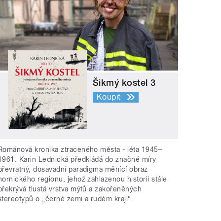
Šikmý kostel 3
Koupit
Románová kronika ztraceného města - léta 1945–
1961. Karin Lednická předkládá do značné míry
převratný, dosavadní paradigma měnící obraz
hornického regionu, jehož zahlazenou historii stále
překrývá tlustá vrstva mýtů a zakořeněných
stereotypů o „černé zemi a rudém kraji“.