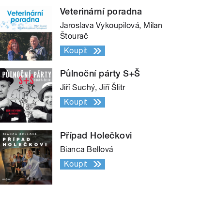
Veterinární poradna
Jaroslava Vykoupilová, Milan
Štourač
Koupit
Půlnoční párty S+Š
Jiří Suchý, Jiří Šlitr
Koupit
Případ Holečkovi
Bianca Bellová
Koupit