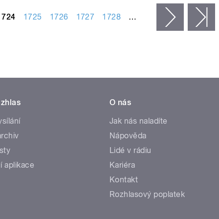
1724
1725
1726
1727
1728
…
následujíc
p
zhlas
O nás
ysílání
Jak nás naladíte
rchiv
Nápověda
sty
Lidé v rádiu
í aplikace
Kariéra
Kontakt
Rozhlasový poplatek