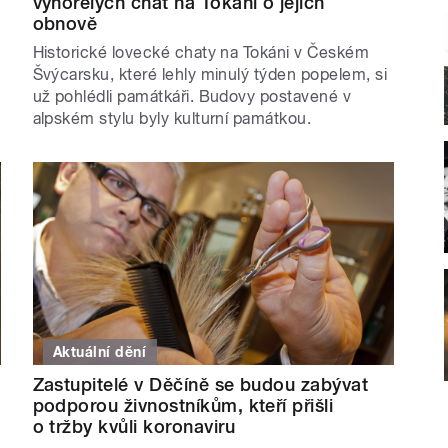
vyhořelých chat na Tokáni o jejich
obnově
Historické lovecké chaty na Tokáni v Českém
Švýcarsku, které lehly minulý týden popelem, si
už pohlédli památkáři. Budovy postavené v
alpském stylu byly kulturní památkou.
Aktuální dění
Zastupitelé v Děčíně se budou zabývat
podporou živnostníkům, kteří přišli
o tržby kvůli koronaviru