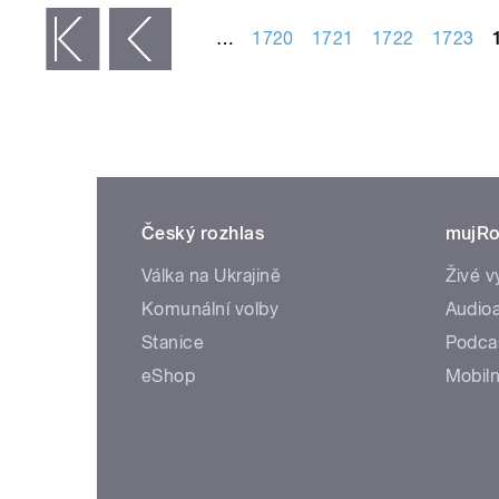
…
1720
1721
1722
1723
 první
‹ předchozí
Český rozhlas
mujRo
Válka na Ukrajině
Živé v
Komunální volby
Audioa
Stanice
Podca
eShop
Mobiln