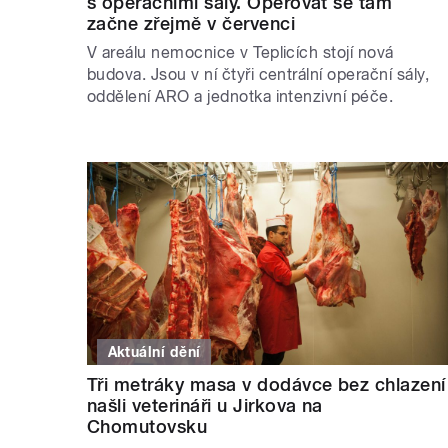
s operačními sály. Operovat se tam
začne zřejmě v červenci
V areálu nemocnice v Teplicích stojí nová
budova. Jsou v ní čtyři centrální operační sály,
oddělení ARO a jednotka intenzivní péče.
Aktuální dění
Tři metráky masa v dodávce bez chlazení
našli veterináři u Jirkova na
Chomutovsku