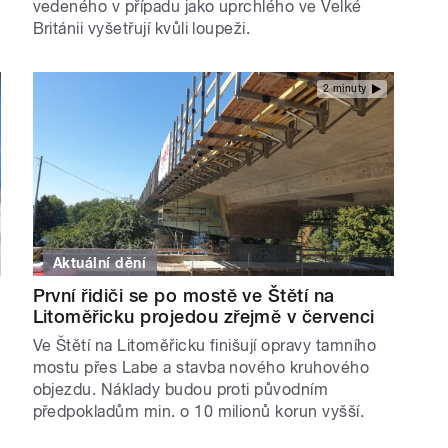
vedeného v případu jako uprchlého ve Velké
Británii vyšetřují kvůli loupeži.
2 minuty
Aktuální dění
První řidiči se po mostě ve Štětí na
Litoměřicku projedou zřejmě v červenci
Ve Štětí na Litoměřicku finišují opravy tamního
mostu přes Labe a stavba nového kruhového
objezdu. Náklady budou proti původním
předpokladům min. o 10 milionů korun vyšší.