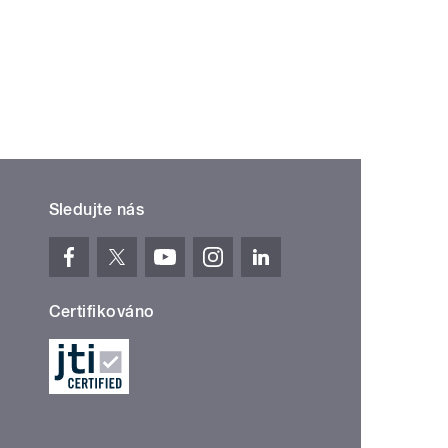
í ›
oslední »
Sledujte nás
Certifikováno