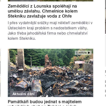
Zemědělci z Lounska spoléhají na
umělou závlahu. Chmelnice kolem
Stekníku zavlažuje voda z Ohře
I přes vydatnější srážky mají někteří zemědělci v
Ústeckém kraji problém s nedostatkem vláhy.
Jako třeba jahodářská firma nebo chmelařství
kolem Stekníku.
1 minuta
Aktuální dění
Památkáři budou jednat s majitelem