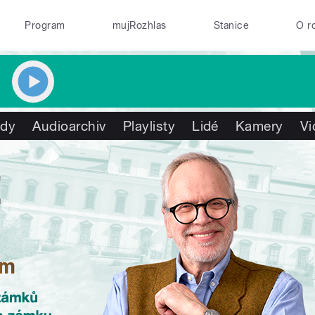
Program
mujRozhlas
Stanice
O r
ady
Audioarchiv
Playlisty
Lidé
Kamery
Vi