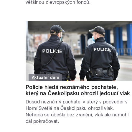
většinou z evropských fondů.
Aktuální dění
Policie hledá neznámého pachatele,
který na Českolipsku ohrozil jedoucí vlak
Dosud neznámý pachatel v úterý v podvečer v
Horní Světlé na Českolipsku ohrozil vlak.
Nehoda se obešla bez zranění, vlak ale nemohl
dál pokračovat.
STRÁNKY