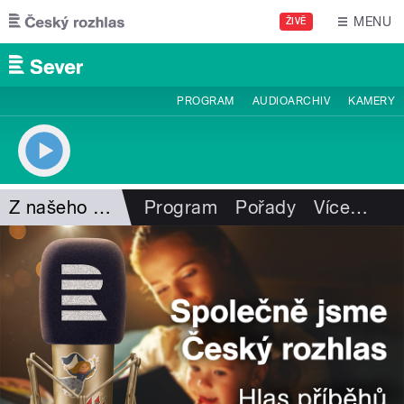
Přejít k hlavnímu obsahu
MENU
ŽIVĚ
PROGRAM
AUDIOARCHIV
KAMERY
Z našeho vysílání
Program
Pořady
Více
…