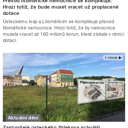
Převod litoměřické nemocnice se komplikuje.
Hrozí totiž, že bude muset vracet už proplacené
dotace
Ústeckému kraji a Litoměřicím se komplikuje převod
litoměřické nemocnice. Hrozí totiž, že by nemocnice
musela vracet až 160 milionů korun, které získala v rámci
dotací.
2 minuty
Aktuální dění
Zastupitelé ústeckého Střekova schválili