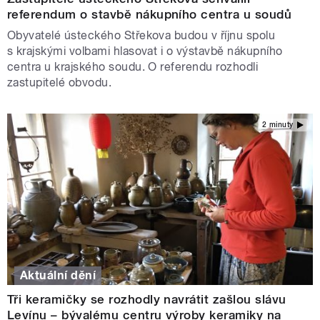
referendum o stavbě nákupního centra u soudů
Obyvatelé ústeckého Střekova budou v říjnu spolu
s krajskými volbami hlasovat i o výstavbě nákupního
centra u krajského soudu. O referendu rozhodli
zastupitelé obvodu.
2 minuty
Aktuální dění
Tři keramičky se rozhodly navrátit zašlou slávu
Levínu – bývalému centru výroby keramiky na