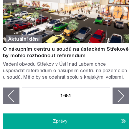
Aktuální dění
O nákupním centru u soudů na ústeckém Střekově
by mohlo rozhodnout referendum
Vedení obvodu Střekov v Ústí nad Labem chce
uspořádat referendum o nákupním centru na pozemcích
u soudů. Mělo by se odehrát spolu s krajskými volbami.
STRÁNKY
1681
n
zí
Zprávy