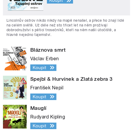
Koupit
Lincolnův ostrov nikdo nikdy na mapě nenašel, a přece ho znají lidé
na celém světě. Už déle než sto třicet let na něm prožívají
dobrodružství s pěticí trosečníků, kteří na něm našli útočiště, a
hlavně nejedno tajemství.
Bláznova smrt
Václav Erben
Koupit
Spejbl & Hurvínek a Zlatá zebra 3
František Nepil
Koupit
Mauglí
Rudyard Kipling
Koupit