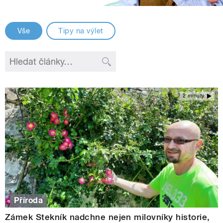
Vše
Tipy na výlet
2 minuty
Příroda
Zámek Stekník nadchne nejen milovníky historie,