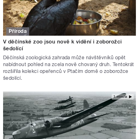
Příroda
V děčínské zoo jsou nově k vidění i zoborožci
šedolící
Děčínská zoologická zahrada může návštěvníků opět
nabídnout pohled na zcela nově chovaný druh. Tentokrát
rozšířila kolekci opeřenců v Ptačím domě o zoborožce
šedolící.
1 minuta