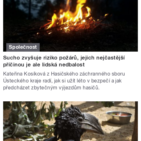
Společnost
Sucho zvyšuje riziko požárů, jejich nejčastější
příčinou je ale lidská nedbalost
Kateřina Kosíková z Hasičského záchranného sboru
Ústeckého kraje radí, jak si užít léto v bezpečí a jak
předcházet zbytečným výjezdům hasičů.