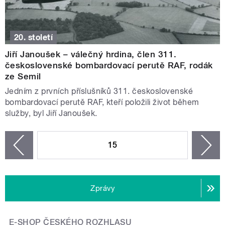
20. století
Jiří Janoušek – válečný hrdina, člen 311.
československé bombardovací perutě RAF, rodák
ze Semil
Jedním z prvních příslušníků 311. československé
bombardovací perutě RAF, kteří položili život během
služby, byl Jiří Janoušek.
STRÁNKY
15
n
zí
Zprávy
E-SHOP ČESKÉHO ROZHLASU