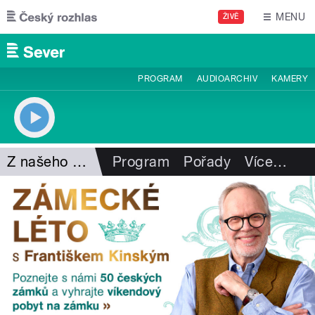
Přejít k hlavnímu obsahu
MENU
ŽIVĚ
PROGRAM
AUDIOARCHIV
KAMERY
Z našeho vysílání
Program
Pořady
Více
…