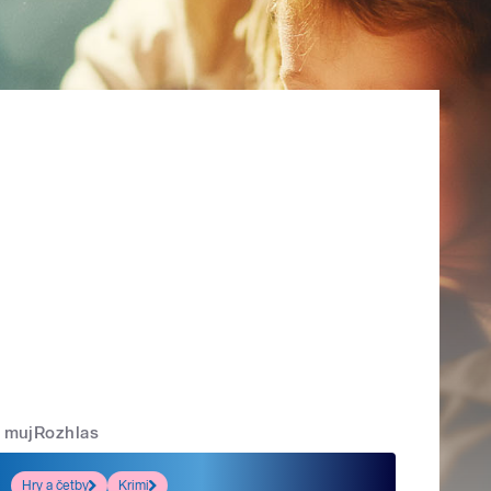
mujRozhlas
Hry a četby
Krimi