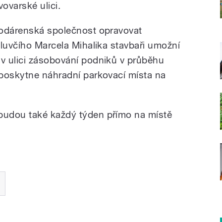
varské ulici.
vodárenská společnost opravovat
mluvčího Marcela Mihalika stavbaři umožní
v ulici zásobování podniků v průběhu
poskytne náhradní parkovací místa na
udou také každý týden přímo na místě