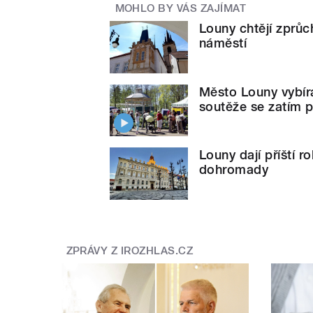
MOHLO BY VÁS ZAJÍMAT
Louny chtějí zprůc
náměstí
Město Louny vybír
soutěže se zatím p
Louny dají příští r
dohromady
ZPRÁVY Z IROZHLAS.CZ