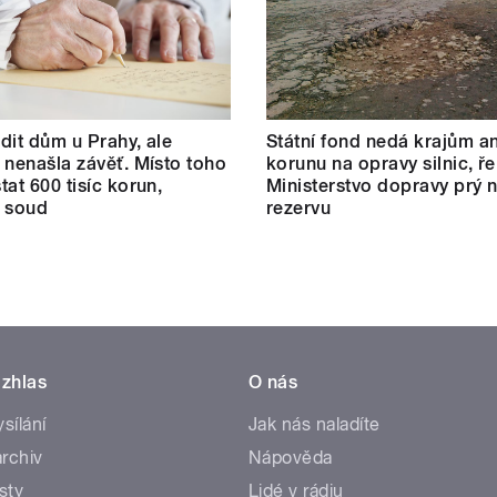
dit dům u Prahy, ale
Státní fond nedá krajům an
 nenašla závěť. Místo toho
korunu na opravy silnic, ře
tat 600 tisíc korun,
Ministerstvo dopravy prý
l soud
rezervu
zhlas
O nás
ysílání
Jak nás naladíte
rchiv
Nápověda
sty
Lidé v rádiu