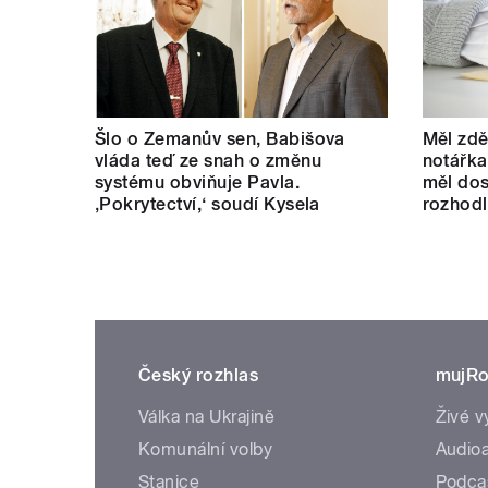
Šlo o Zemanův sen, Babišova
Měl zdě
vláda teď ze snah o změnu
notářka
systému obviňuje Pavla.
měl dos
‚Pokrytectví,‘ soudí Kysela
rozhod
Český rozhlas
mujRo
Válka na Ukrajině
Živé v
Komunální volby
Audioa
Stanice
Podca