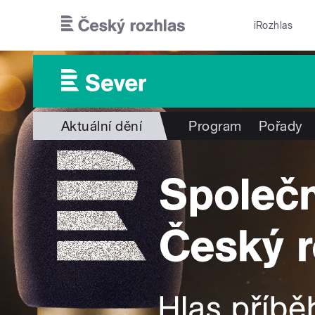
Přejít k hlavnímu obsahu
iRozhlas
Aktuální dění
Program
Pořady