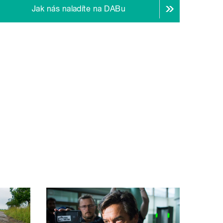
Jak nás naladíte na DABu