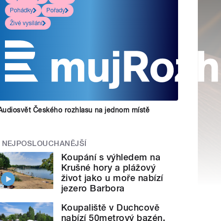
Pohádky
Pořady
Živé vysílání
Audiosvět Českého rozhlasu na jednom místě
NEJPOSLOUCHANĚJŠÍ
Koupání s výhledem na
Krušné hory a plážový
život jako u moře nabízí
jezero Barbora
Koupaliště v Duchcově
nabízí 50metrový bazén,