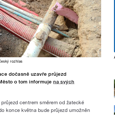
Český rozhlas
ace dočasně uzavře průjezd
Město o tom informuje
na svých
 průjezd centrem směrem od žatecké
 do konce května bude průjezd umožněn