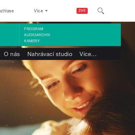
ozhlase
Více
ŽIVĚ
PROGRAM
AUDIOARCHIV
KAMERY
O nás
Nahrávací studio
Více
…