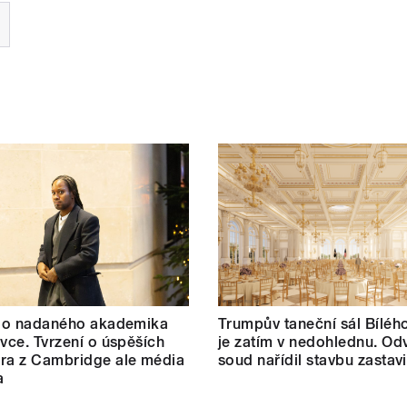
t o nadaného akademika
Trumpův taneční sál Bílé
ovce. Tvrzení o úspěších
je zatím v nedohlednu. Od
ra z Cambridge ale média
soud nařídil stavbu zastavi
a