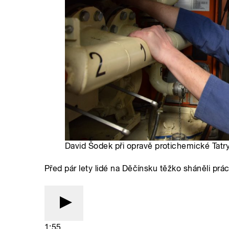
David Šodek při opravě protichemické Tatry
Před pár lety lidé na Děčínsku těžko sháněli prá
1:55