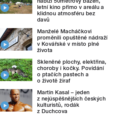
nabízí 50metrový bazén,
letní kino přímo v areálu a
klidnou atmosféru bez
davů
Manželé Macháčkovi
proměnili opuštěné nádraží
v Kovářské v místo plné
života
Skleněné plochy, elektřina,
choroby i kočky. Povídání
o ptačích pastech a
o životě žiraf
Martin Kasal – jeden
z nejúspěšnějších českých
kulturistů, rodák
z Duchcova