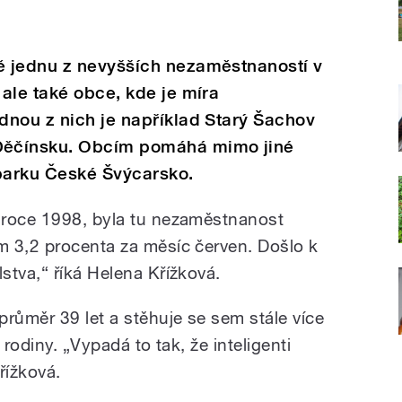
 jednu z nevyšších nezaměstnaností v
ale také obce, kde je míra
dnou z nich je například Starý Šachov
Děčínsku. Obcím pomáhá mimo jiné
 parku České Švýcarsko.
 roce 1998, byla tu nezaměstnanost
m 3,2 procenta za měsíc červen. Došlo k
stva,“ říká Helena Křížková.
ůměr 39 let a stěhuje se sem stále více
í rodiny. „Vypadá to tak, že inteligenti
řížková.