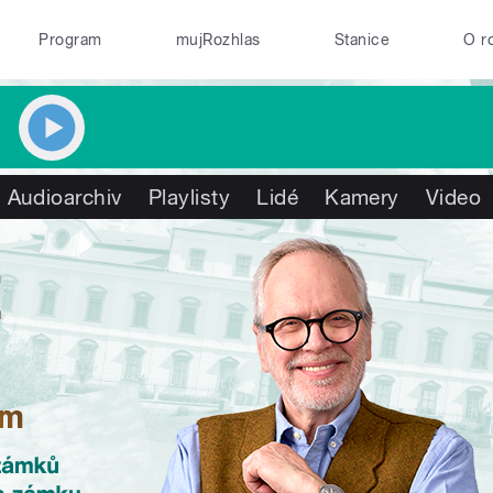
Program
mujRozhlas
Stanice
O r
Audioarchiv
Playlisty
Lidé
Kamery
Video