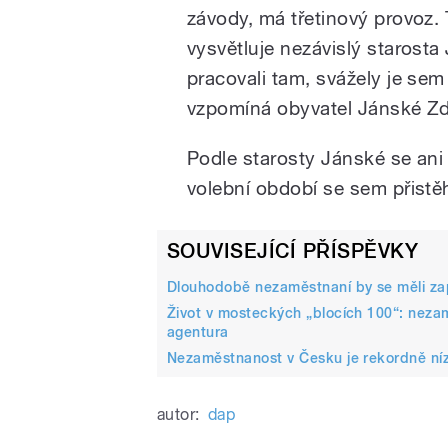
závody, má třetinový provoz. 
vysvětluje nezávislý starosta
pracovali tam, svážely je se
vzpomíná obyvatel Jánské Zd
Podle starosty Jánské se ani
volební období se sem přistěh
SOUVISEJÍCÍ PŘÍSPĚVKY
Dlouhodobě nezaměstnaní by se měli zapo
Život v mosteckých „blocích 100“: nezam
agentura
Nezaměstnanost v Česku je rekordně ní
autor:
dap