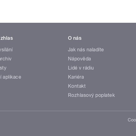
zhlas
O nás
ysílání
Jak nás naladíte
rchiv
Nápověda
sty
Lidé v rádiu
í aplikace
Kariéra
Kontakt
Rozhlasový poplatek
Coo