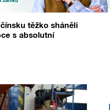
ěčínsku těžko sháněli
bce s absolutní