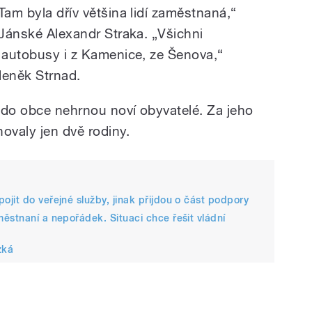
Tam byla dřív většina lidí zaměstnaná,“
 Jánské Alexandr Straka. „Všichni
m autobusy i z Kamenice, ze Šenova,“
eněk Strnad.
 do obce nehrnou noví obyvatelé. Za jeho
ovaly jen dvě rodiny.
jit do veřejné služby, jinak přijdou o část podpory
ěstnaní a nepořádek. Situaci chce řešit vládní
zká