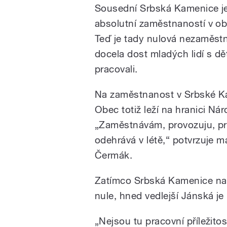
Sousední Srbská Kamenice je 
absolutní zaměstnaností v ob
Teď je tady nulová nezaměstna
docela dost mladých lidí s dět
pracovali.
Na zaměstnanost v Srbské Kame
Obec totiž leží na hranici N
„Zaměstnávám, provozuju, pra
odehrává v létě,“ potvrzuje m
Čermák.
Zatímco Srbská Kamenice na
nule, hned vedlejší Jánská j
„Nejsou tu pracovní příležito