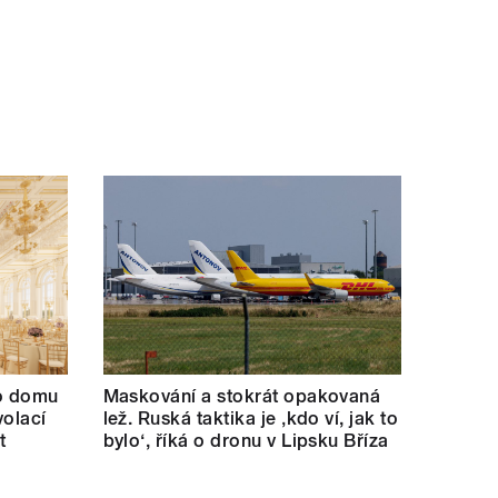
ho domu
Maskování a stokrát opakovaná
volací
lež. Ruská taktika je ‚kdo ví, jak to
t
bylo‘, říká o dronu v Lipsku Bříza