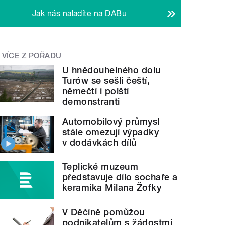
Jak nás naladíte na DABu
VÍCE Z POŘADU
U hnědouhelného dolu
Turów se sešli čeští,
němečtí i polští
demonstranti
Automobilový průmysl
stále omezují výpadky
v dodávkách dílů
Teplické muzeum
představuje dílo sochaře a
keramika Milana Žofky
V Děčíně pomůžou
podnikatelům s žádostmi