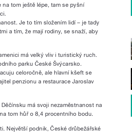
na tom ještě lépe, tam se pyšní
ci.
nost. Je to tím složením lidí – je tady
mi a tím, že mají rodiny, se snaží, aby
nici má velký vliv i turistický ruch.
árodního parku České Švýcarsko.
cuju celoročně, ale hlavní kšeft se
ajitel penzionu a restaurace Jaroslav
 Děčínsku má svoji nezaměstnanost na
e na tom hůř o 8,4 procentního bodu.
sti. Největší podnik, České drůbežářské