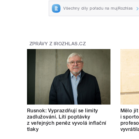
Všechny díly pořadu na mujRozhlas
ZPRÁVY Z IROZHLAS.CZ
Rusnok: Vyprazdňují se limity
Mělo jí
zadlužování. Lití poptávky
i sport
z veřejných peněz vyvolá inflační
profeso
tlaky
vyvrátil