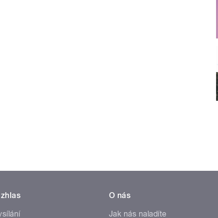
zhlas
O nás
ysílání
Jak nás naladíte