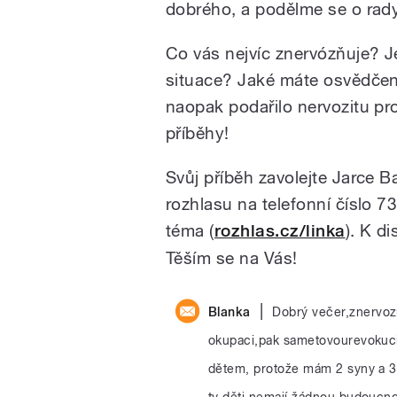
dobrého, a podělme se o rady, 
Co vás nejvíc znervózňuje? J
situace? Jaké máte osvědčené
naopak podařilo nervozitu p
příběhy!
Svůj příběh zavolejte Jarce 
rozhlasu na telefonní číslo 
téma (
rozhlas.cz/linka
). K d
Těším se na Vás!
|
Blanka
Dobrý večer,znervozň
okupaci,pak sametovourevokuci 
dětem, protože mám 2 syny a 3
ty děti nemají žádnou budoucno