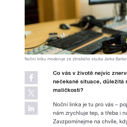
Noční linku moderuje ze zlínského studia Jarka Barbo
Co vás v životě nejvíc zner
nečekané situace, důležitá 
maličkosti?
Noční linka je tu pro vás – p
nám zrychluje tep, a třeba i n
Zavzpomínejme na chvíle, kd