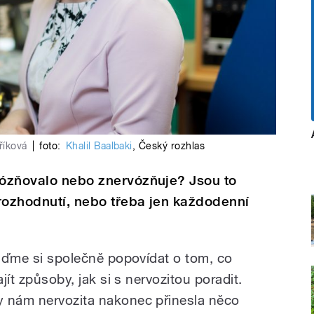
říková
|
foto:
Khalil Baalbaki
,
Český rozhlas
vózňovalo nebo znervózňuje? Jsou to
rozhodnutí, nebo třeba jen každodenní
ojďme si společně popovídat o tom, co
ajít způsoby, jak si s nervozitou poradit.
y nám nervozita nakonec přinesla něco