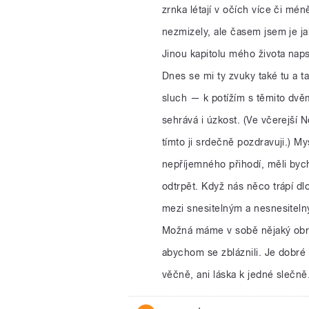
zrnka létají v očích více či mé
nezmizely, ale časem jsem je jak
Jinou kapitolu mého života naps
Dnes se mi ty zvuky také tu a t
sluch — k potížím s těmito dv
sehrává i úzkost. (Ve včerejší N
tímto ji srdečně pozdravuji.) M
nepříjemného přihodí, měli bych
odtrpět. Když nás něco trápí d
mezi snesitelným a nesnesitelný
Možná máme v sobě nějaký obr
abychom se zbláznili. Je dobré 
věčně, ani láska k jedné slečně