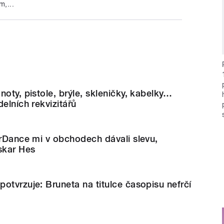
m,...
noty, pistole, brýle, skleničky, kabelky…
elních rekvizitářů
arDance mi v obchodech dávali slevu,
skar Hes
otvrzuje: Bruneta na titulce časopisu nefrčí