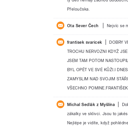
Přeloučska.
|
Ota Sever Čech
Nejvíc se 
|
frantisek svaricek
DOBRY V
TROCHU NERVOZNI KDYŽ JSE
JSEM TAM POTOM NASTOUPIL,
BYL OPĚT VE SVÉ KŮŽI.I DN
ZAMYSLIM NAD SVOJIM STÁŘI
VŠECHNO POMINE.FRANTIŠEK
|
Michal Sedlák z Myšlína
Dob
zákalky ve sklivci. Jsou to jaké
Nejlépe je vidíte, když pohlédn