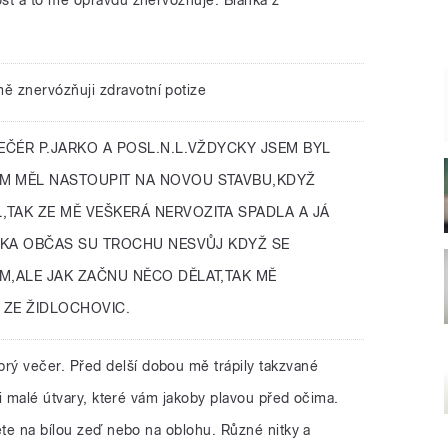
mě znervózňuji zdravotní potize
EČÉR P.JARKO A POSL.N.L.VŽDYCKY JSEM BYL
M MĚL NASTOUPIT NA NOVOU STAVBU,KDYŽ
TAK ZE MĚ VEŠKERÁ NERVOZITA SPADLA A JÁ
ESKA OBČAS SU TROCHU NESVŮJ KDYŽ SE
M,ALE JAK ZAČNU NĚCO DĚLAT,TAK MĚ
 ZE ŽIDLOCHOVIC.
rý večer. Před delší dobou mě trápily takzvané
si malé útvary, které vám jakoby plavou před očima.
ete na bílou zeď nebo na oblohu. Různé nitky a