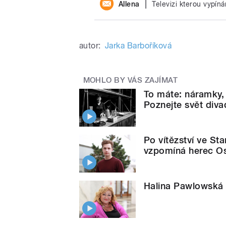
|
Allena
Televizi kterou vypíná
autor:
Jarka Barboříková
MOHLO BY VÁS ZAJÍMAT
To máte: náramky, 
Poznejte svět divad
Po vítězství ve St
vzpomíná herec O
Halina Pawlowská p