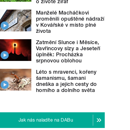
o životě žiraf
Manželé Macháčkovi
proměnili opuštěné nádraží
v Kovářské v místo plné
života
Zatmění Slunce i Měsíce,
Vavřincovy slzy a Jeseteří
úplněk: Procházka
srpnovou oblohou
Léto s mravenci, kořeny
šamanismu, šamani
dneška a jejich cesty do
horního a dolního světa
Jak nás naladíte na DABu