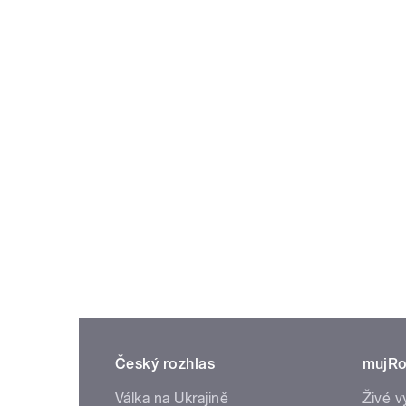
Český rozhlas
mujRo
Válka na Ukrajině
Živé v