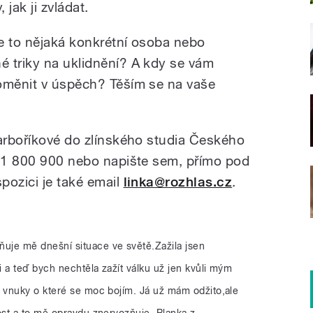
jak ji zvládat.
e to nějaká konkrétní osoba nebo
 triky na uklidnění? A kdy se vám
roměnit v úspěch? Těším se na vaše
Barboříkové do zlínského studia Českého
731 800 900 nebo napište sem, přímo pod
ispozici je také email
linka@rozhlas.cz
.
uje mě dnešní situace ve světě.Zažila jsen
a teď bych nechtěla zažít válku už jen kvůli mým
 vnuky o které se moc bojím. Já už mám odžito,ale
st a to mě opravdu znervozňuje. Blanka z