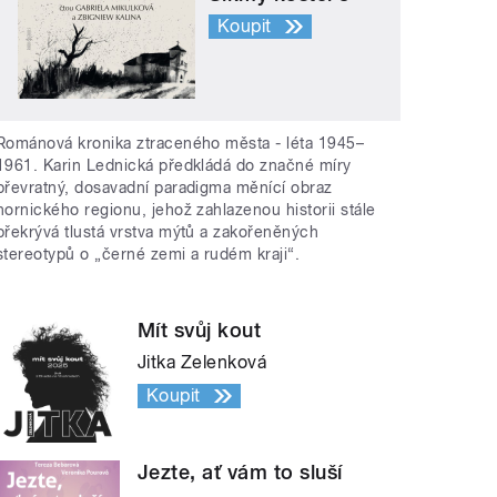
Koupit
Románová kronika ztraceného města - léta 1945–
1961. Karin Lednická předkládá do značné míry
převratný, dosavadní paradigma měnící obraz
hornického regionu, jehož zahlazenou historii stále
překrývá tlustá vrstva mýtů a zakořeněných
stereotypů o „černé zemi a rudém kraji“.
Mít svůj kout
Jitka Zelenková
Koupit
Jezte, ať vám to sluší