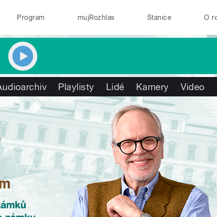
Program
mujRozhlas
Stanice
O r
Audioarchiv
Playlisty
Lidé
Kamery
Video