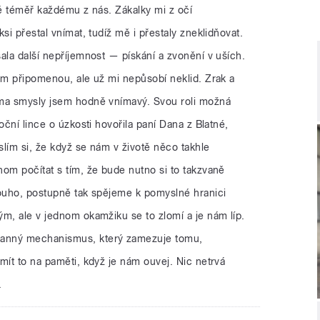
ně téměř každému z nás. Zákalky mi z očí
si přestal vnímat, tudíž mě i přestaly zneklidňovat.
ala další nepříjemnost — pískání a zvonění v uších.
am připomenou, ale už mi nepůsobí neklid. Zrak a
ěma smysly jsem hodně vnímavý. Svou roli možná
oční lince o úzkosti hovořila paní Dana z Blatné,
yslím si, že když se nám v životě něco takhle
om počítat s tím, že bude nutno si to takzvaně
louho, postupně tak spějeme k pomyslné hranici
m, ale v jednom okamžiku se to zlomí a je nám líp.
anný mechanismus, který zamezuje tomu,
mít to na paměti, když je nám ouvej. Nic netrvá
.