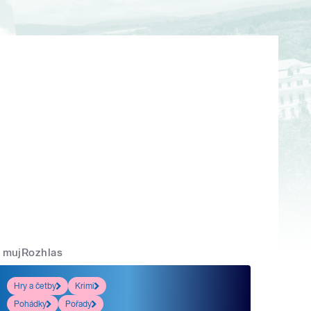
mujRozhlas
Hry a četby
Krimi
Pohádky
Pořady