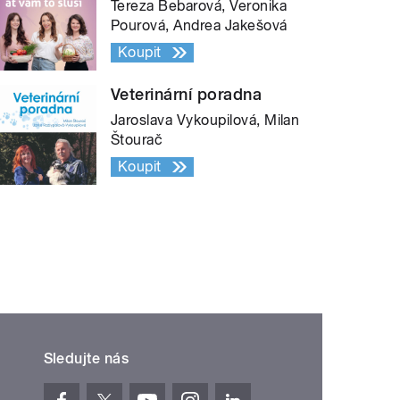
Tereza Bebarová, Veronika
Pourová, Andrea Jakešová
Koupit
Veterinární poradna
Jaroslava Vykoupilová, Milan
Štourač
Koupit
Sledujte nás