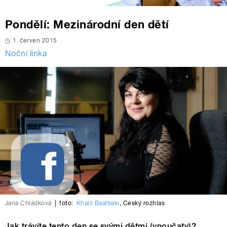
Pondělí: Mezinárodní den dětí
1. červen 2015
Noční linka
Jana Chládková
|
foto:
Khalil Baalbaki
,
Český rozhlas
Jak trávíte tento den se svými dětmi (vnoučaty)?