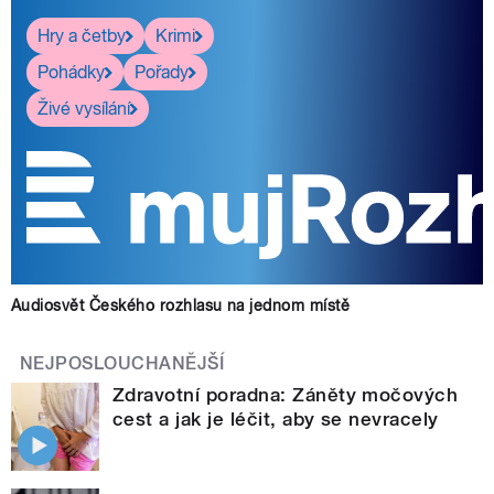
Hry a četby
Krimi
Pohádky
Pořady
Živé vysílání
Audiosvět Českého rozhlasu na jednom místě
NEJPOSLOUCHANĚJŠÍ
Zdravotní poradna: Záněty močových
cest a jak je léčit, aby se nevracely