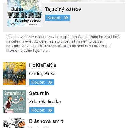
Tajuplný ostrov
Koupit
Lincolnův ostrov nikdo nikdy na mapě nenašel, a přece ho znají lidé
na celém světě. Už déle než sto třicet let na něm prožívají
dobrodružství s pěticí trosečníků, kteří na něm našli útočiště, a
hlavně nejedno tajemství.
HoKlaFaKla
Ondřej Kukal
Koupit
Saturnin
Zdeněk Jirotka
Koupit
Bláznova smrt