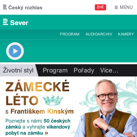
Přejít k hlavnímu obsahu
MENU
ŽIVĚ
PROGRAM
AUDIOARCHIV
KAMERY
Životní styl
Program
Pořady
Více
…