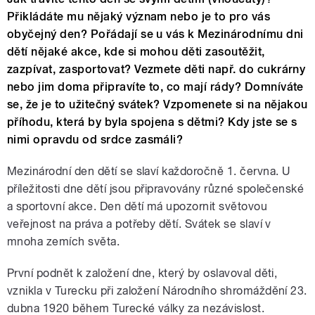
Přikládáte mu nějaký význam nebo je to pro vás
obyčejný den? Pořádají se u vás k Mezinárodnímu dni
dětí nějaké akce, kde si mohou děti zasoutěžit,
zazpívat, zasportovat? Vezmete děti např. do cukrárny
nebo jim doma připravíte to, co mají rády? Domníváte
se, že je to užitečný svátek? Vzpomenete si na nějakou
příhodu, která by byla spojena s dětmi? Kdy jste se s
nimi opravdu od srdce zasmáli?
Mezinárodní den dětí se slaví každoročně 1. června. U
příležitosti dne dětí jsou připravovány různé společenské
a sportovní akce. Den dětí má upozornit světovou
veřejnost na práva a potřeby dětí. Svátek se slaví v
mnoha zemích světa.
První podnět k založení dne, který by oslavoval děti,
vznikla v Turecku při založení Národního shromáždění 23.
dubna 1920 během Turecké války za nezávislost.