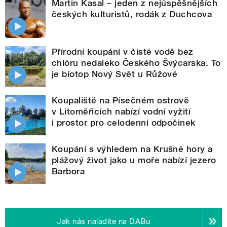
Martin Kasal – jeden z nejúspěšnějších
českých kulturistů, rodák z Duchcova
Přírodní koupání v čisté vodě bez
chlóru nedaleko Českého Švýcarska. To
je biotop Nový Svět u Růžové
Koupaliště na Písečném ostrově
v Litoměřicích nabízí vodní vyžití
i prostor pro celodenní odpočinek
Koupání s výhledem na Krušné hory a
plážový život jako u moře nabízí jezero
Barbora
Jak nás naladíte na DABu