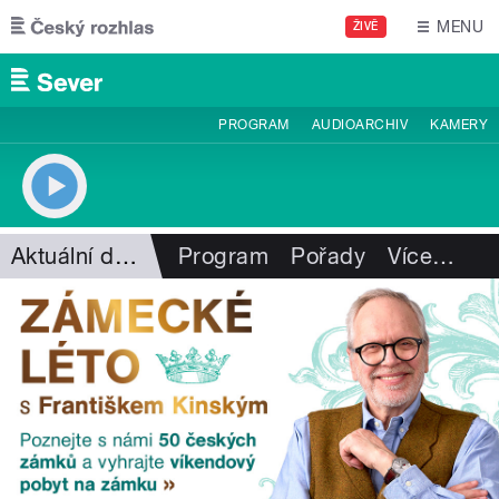
Přejít k hlavnímu obsahu
MENU
ŽIVĚ
PROGRAM
AUDIOARCHIV
KAMERY
Aktuální dění
Program
Pořady
Více
…