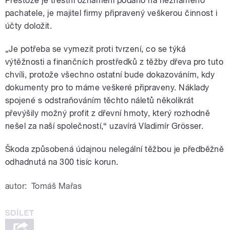
Přestože je trestní oznámení podáno na neznámého
pachatele, je majitel firmy připravený veškerou činnost i
účty doložit.
„Je potřeba se vymezit proti tvrzení, co se týká
výtěžnosti a finančních prostředků z těžby dřeva pro tuto
chvíli, protože všechno ostatní bude dokazováním, kdy
dokumenty pro to máme veškeré připraveny. Náklady
spojené s odstraňováním těchto náletů několikrát
převýšily možný profit z dřevní hmoty, který rozhodně
nešel za naší společností,“ uzavírá Vladimír Grösser.
Škoda způsobená údajnou nelegální těžbou je předběžně
odhadnutá na 300 tisíc korun.
autor:
Tomáš Mařas