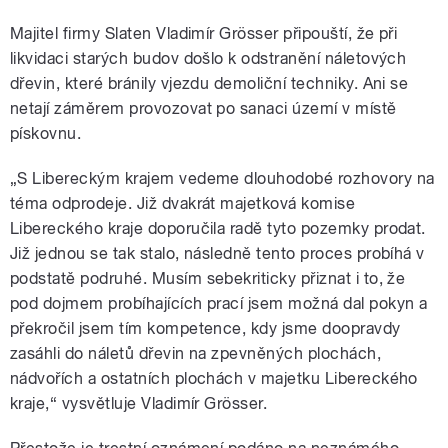
Majitel firmy Slaten Vladimír Grösser připouští, že při
likvidaci starých budov došlo k odstranění náletových
dřevin, které bránily vjezdu demoliční techniky. Ani se
netají záměrem provozovat po sanaci území v místě
pískovnu.
„S Libereckým krajem vedeme dlouhodobé rozhovory na
téma odprodeje. Již dvakrát majetková komise
Libereckého kraje doporučila radě tyto pozemky prodat.
Již jednou se tak stalo, následně tento proces probíhá v
podstatě podruhé. Musím sebekriticky přiznat i to, že
pod dojmem probíhajících prací jsem možná dal pokyn a
překročil jsem tím kompetence, kdy jsme doopravdy
zasáhli do náletů dřevin na zpevněných plochách,
nádvořích a ostatních plochách v majetku Libereckého
kraje,“ vysvětluje Vladimír Grösser.