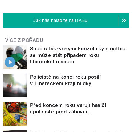
Jak nás naladíte na DABu
VÍCE Z POŘADU
Soud s takzvanými kouzelníky s naftou
se může stát případem roku
libereckého soudu
Policisté na konci roku posílí
v Libereckém kraji hlídky
Před koncem roku varují hasiči
i policisté před zábavní...