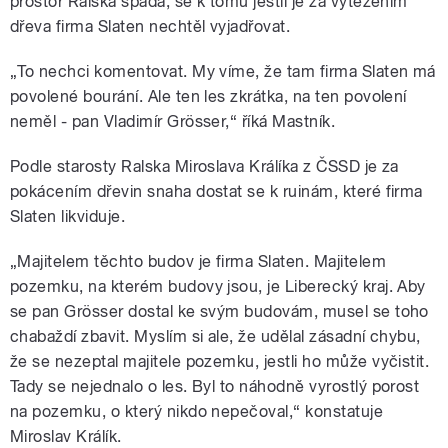
prostor Ralska spadá, se k tomu jestli je za vytěžením
dřeva firma Slaten nechtěl vyjadřovat.
„To nechci komentovat. My víme, že tam firma Slaten má
povolené bourání. Ale ten les zkrátka, na ten povolení
neměl - pan Vladimír Grösser,“ říká Mastník.
Podle starosty Ralska Miroslava Králíka z ČSSD je za
pokácením dřevin snaha dostat se k ruinám, které firma
Slaten likviduje.
„Majitelem těchto budov je firma Slaten. Majitelem
pozemku, na kterém budovy jsou, je Liberecký kraj. Aby
se pan Grösser dostal ke svým budovám, musel se toho
chabaždí zbavit. Myslím si ale, že udělal zásadní chybu,
že se nezeptal majitele pozemku, jestli ho může vyčistit.
Tady se nejednalo o les. Byl to náhodně vyrostlý porost
na pozemku, o který nikdo nepečoval,“ konstatuje
Miroslav Králík.