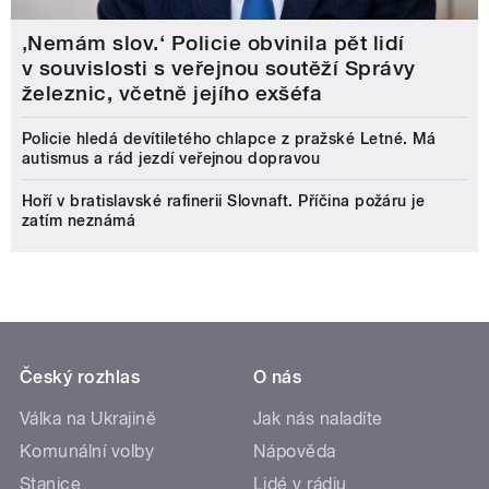
‚Nemám slov.‘ Policie obvinila pět lidí
v souvislosti s veřejnou soutěží Správy
železnic, včetně jejího exšéfa
Policie hledá devítiletého chlapce z pražské Letné. Má
autismus a rád jezdí veřejnou dopravou
Hoří v bratislavské rafinerii Slovnaft. Příčina požáru je
zatím neznámá
Český rozhlas
O nás
Válka na Ukrajině
Jak nás naladíte
Komunální volby
Nápověda
Stanice
Lidé v rádiu