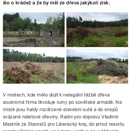
šlo o krádež a že by měl ze dřeva jakýkoli zisk.
V místech, kde mělo dojít k nelegální těžbě dřeva
soukromá firma likviduje ruiny po sovětské armádě. Na
místě jsou haldy rozdrcené stavební sutě a do snopů
svázané náletové dřeviny. Radní pro dopravu Vladimír
Mastník ze Starostů pro Liberecký kraj, do jehož resortu