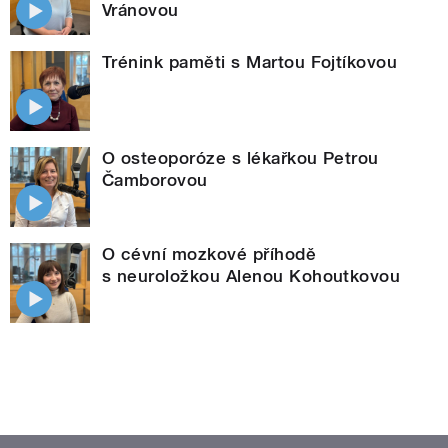
Vránovou
Trénink paměti s Martou Fojtíkovou
O osteoporóze s lékařkou Petrou
Čamborovou
O cévní mozkové příhodě
s neuroložkou Alenou Kohoutkovou