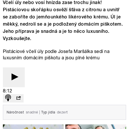
Včelí úly nebo vosí hnízda zase trochu jinak!
Pistáciovou skořápku osvěží šťáva z citronu a uvnitř
se zaboříte do jemňounkého likérového krému. Úl je
měkký, nedrolí se a je podložený domácím piškotem.
Jeho příprava je snadná a je to něco luxusního.
Vyzkoušejte.
Pistáciové včelí úly podle Josefa Maršálka sedí na
luxusním domácím piškotu a jsou plné krému
8:12
Náročnost
snadné
|
Typ jídla
dezert