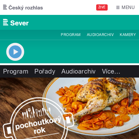
Přejít k hlavnímu obsahu
MENU
ŽIVĚ
PROGRAM
AUDIOARCHIV
KAMERY
Program
Pořady
Audioarchiv
Více
…