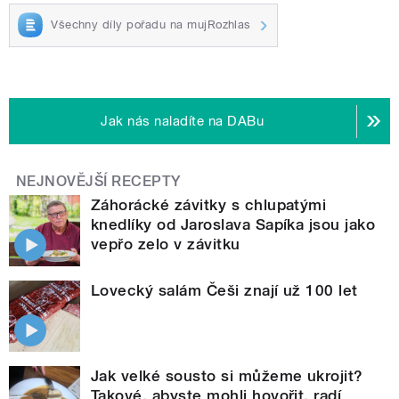
Všechny díly pořadu na mujRozhlas
Jak nás naladíte na DABu
NEJNOVĚJŠÍ RECEPTY
Záhorácké závitky s chlupatými
knedlíky od Jaroslava Sapíka jsou jako
vepřo zelo v závitku
Lovecký salám Češi znají už 100 let
Jak velké sousto si můžeme ukrojit?
Takové, abyste mohli hovořit, radí