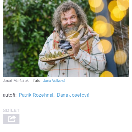
Josef Maršálek
|
foto:
Jana Volková
autoři:
Patrik Rozehnal
,
Dana Josefová