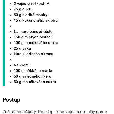
2 vejce o velikosti M
75 g cukru
80 g hladké mouky
15 g kukuřičného škrobu
Na marcipánové těsto:
150 g mletých pistácií
100 g moučkového cukru
25 g bílku
kůra z jednoho citronu
Na krém:
100 g měkkého másla
50 g vaječného likéru
50 g moučkového cukru
Postup
Začínáme piškoty. Rozklepneme vejce a do mísy dáme