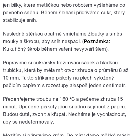
jen bílky, které metličkou nebo robotem vyšleháme do
pevného sněhu. Během šlehání přidáváme cukr, který
stabilizuje sníh.
Následně stěrkou opatrně vmícháme žloutky a směs
mouky a škrobu, aby sníh nespadl. (
Poznámka:
Kukuřičný škrob během vaření nevytváří šlem).
Připravíme si cukrářský trezírovací sáček a hladkou
trubičku, která by měla mít otvor zhruba o průměru 8 až
10 mm. Takto stříkáme piškoty na plech vyložený
pečicím papírem s rozestupy alespoň jeden centimetr.
Předehřejeme troubu na 160 °C a pečeme zhruba 15
minut. Upečené piškoty jdou snadno sejmout z papíru.
Budou duté, zvonit a křupat. Necháme je vychladnout,
aby se nedeformovaly.
Mezitím si připravíme krém. Do mísy dáme měkké máslo,