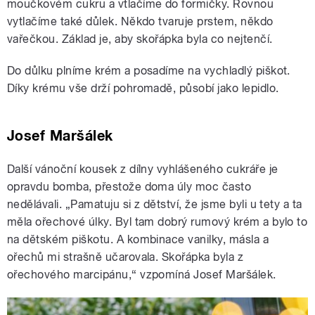
moučkovém cukru a vtlačíme do formičky. Rovnou
vytlačíme také důlek. Někdo tvaruje prstem, někdo
vařečkou. Základ je, aby skořápka byla co nejtenčí.
Do důlku plníme krém a posadíme na vychladlý piškot.
Díky krému vše drží pohromadě, působí jako lepidlo.
Josef Maršálek
Další vánoční kousek z dílny vyhlášeného cukráře je
opravdu bomba, přestože doma úly moc často
nedělávali. „Pamatuju si z dětství, že jsme byli u tety a ta
měla ořechové úlky. Byl tam dobrý rumový krém a bylo to
na dětském piškotu. A kombinace vanilky, másla a
ořechů mi strašně učarovala. Skořápka byla z
ořechového marcipánu,“ vzpomíná Josef Maršálek.