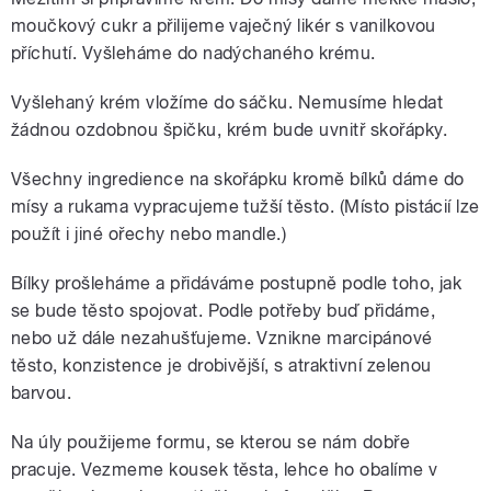
moučkový cukr a přilijeme vaječný likér s vanilkovou
příchutí. Vyšleháme do nadýchaného krému.
Vyšlehaný krém vložíme do sáčku. Nemusíme hledat
žádnou ozdobnou špičku, krém bude uvnitř skořápky.
Všechny ingredience na skořápku kromě bílků dáme do
mísy a rukama vypracujeme tužší těsto. (Místo pistácií lze
použít i jiné ořechy nebo mandle.)
Bílky prošleháme a přidáváme postupně podle toho, jak
se bude těsto spojovat. Podle potřeby buď přidáme,
nebo už dále nezahušťujeme. Vznikne marcipánové
těsto, konzistence je drobivější, s atraktivní zelenou
barvou.
Na úly použijeme formu, se kterou se nám dobře
pracuje. Vezmeme kousek těsta, lehce ho obalíme v