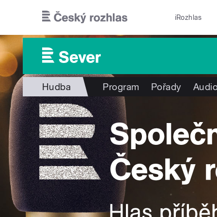
Přejít k hlavnímu obsahu
iRozhlas
Hudba
Program
Pořady
Audio