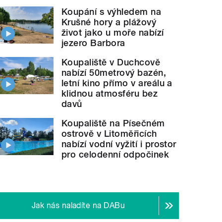
Koupání s výhledem na
Krušné hory a plážový
život jako u moře nabízí
jezero Barbora
Koupaliště v Duchcově
nabízí 50metrový bazén,
letní kino přímo v areálu a
klidnou atmosféru bez
davů
Koupaliště na Písečném
ostrově v Litoměřicích
nabízí vodní vyžití i prostor
pro celodenní odpočinek
Jak nás naladíte na DABu