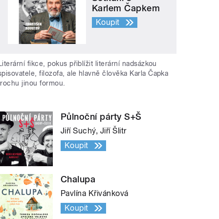
Karlem Čapkem
Koupit
Literární fikce, pokus přiblížit literární nadsázkou
spisovatele, filozofa, ale hlavně člověka Karla Čapka
trochu jinou formou.
Půlnoční párty S+Š
Jiří Suchý, Jiří Šlitr
Koupit
Chalupa
Pavlína Křivánková
Koupit