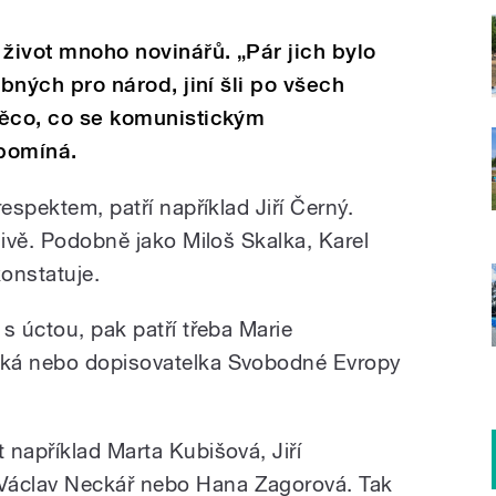
 život mnoho novinářů. „Pár jich bylo
řebných pro národ, jiní šli po všech
 něco, co se komunistickým
zpomíná.
espektem, patří například Jiří Černý.
divě. Podobně jako Miloš Skalka, Karel
onstatuje.
s úctou, pak patří třeba Marie
ská nebo dopisovatelka Svobodné Evropy
 například Marta Kubišová, Jiří
áclav Neckář nebo Hana Zagorová. Tak