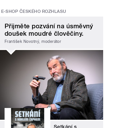
E-SHOP ČESKÉHO ROZHLASU
Přijměte pozvání na úsměvný
doušek moudré člověčiny.
František Novotný, moderátor
Setkání s