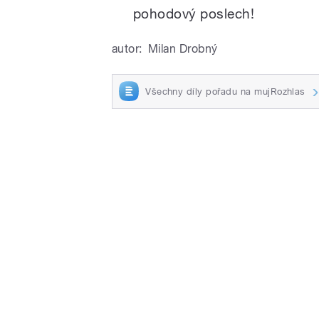
pohodový poslech!
autor:
Milan Drobný
Všechny díly pořadu na mujRozhlas