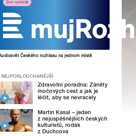
Živé vysílání
Audiosvět Českého rozhlasu na jednom místě
NEJPOSLOUCHANĚJŠÍ
Zdravotní poradna: Záněty
močových cest a jak je
léčit, aby se nevracely
Martin Kasal – jeden
z nejúspěšnějších českých
kulturistů, rodák
z Duchcova