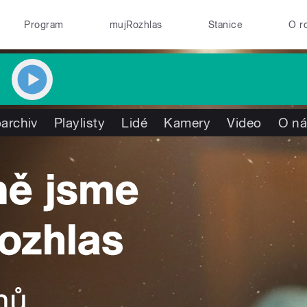
Program
mujRozhlas
Stanice
O r
archiv
Playlisty
Lidé
Kamery
Video
O n