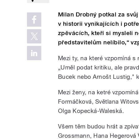
Milan Drobný potkal za svůj
v historii vynikajících i pot
zpěvácích, kteří si mysleli
představitelům nelíbilo,“ v
Mezi ty, na které vzpomíná s r
„Uměl podat kritiku, ale prav
Bucek nebo Arnošt Lustig," k
Mezi ženy, na ketré vzpomíná 
Formáčková, Světlana Witov
Olga Kopecká-Waleská.
Všem těm budou hrát a zpívat
Grossmann, Hana Hegerová V