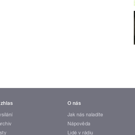
zhlas
O nás
ysílání
Jak nás naladíte
rchiv
Nápověda
sty
Lidé v rádiu