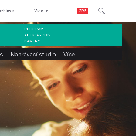
ozhlase
Více
ŽIVĚ
PROGRAM
AUDIOARCHIV
KAMERY
ás
Nahrávací studio
Více
…