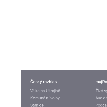
Český rozhlas
mujRo
Válka na Ukrajině
Živé v
Komunální volby
Audioa
Stanice
Podca