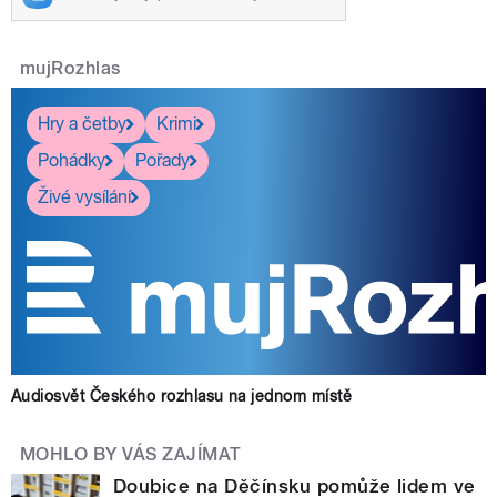
mujRozhlas
Hry a četby
Krimi
Pohádky
Pořady
Živé vysílání
Audiosvět Českého rozhlasu na jednom místě
MOHLO BY VÁS ZAJÍMAT
Doubice na Děčínsku pomůže lidem ve