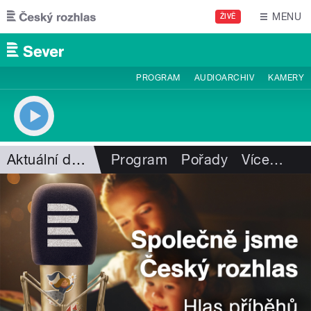
Přejít k hlavnímu obsahu
MENU
ŽIVĚ
PROGRAM
AUDIOARCHIV
KAMERY
Aktuální dění
Program
Pořady
Více
…