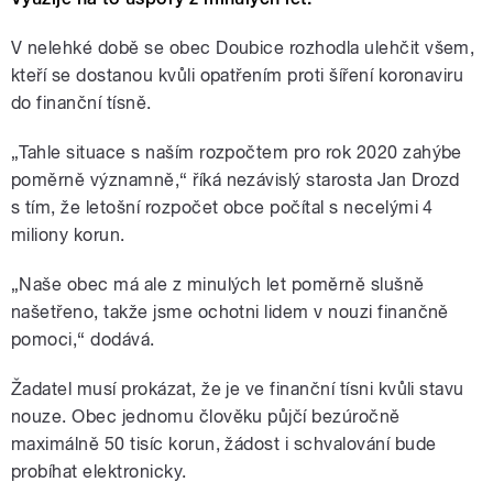
V nelehké době se obec Doubice rozhodla ulehčit všem,
kteří se dostanou kvůli opatřením proti šíření koronaviru
do finanční tísně.
„Tahle situace s naším rozpočtem pro rok 2020 zahýbe
poměrně významně,“ říká nezávislý starosta Jan Drozd
s tím, že letošní rozpočet obce počítal s necelými 4
miliony korun.
„Naše obec má ale z minulých let poměrně slušně
našetřeno, takže jsme ochotni lidem v nouzi finančně
pomoci,“ dodává.
Žadatel musí prokázat, že je ve finanční tísni kvůli stavu
nouze. Obec jednomu člověku půjčí bezúročně
maximálně 50 tisíc korun, žádost i schvalování bude
probíhat elektronicky.