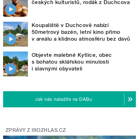
českých kulturistů, rodák z Duchcova
Koupaliště v Duchcově nabízí
50metrový bazén, letní kino přímo
v areálu a klidnou atmosféru bez davů
Objevte malebné Kytlice, obec
s bohatou sklářskou minulostí
i slavnými obyvateli
Jak nás naladíte na DABu
ZPRÁVY Z IROZHLAS.CZ