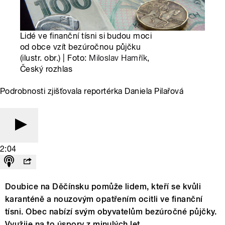
Lidé ve finanční tísni si budou moci
od obce vzít bezúročnou půjčku
(ilustr. obr.) | Foto:
Miloslav Hamřík
,
Český rozhlas
Podrobnosti zjišťovala reportérka Daniela Pilařová
2:04
Doubice na Děčínsku pomůže lidem, kteří se kvůli
karanténě a nouzovým opatřením ocitli ve finanční
tísni. Obec nabízí svým obyvatelům bezúročné půjčky.
Využije na to úspory z minulých let.