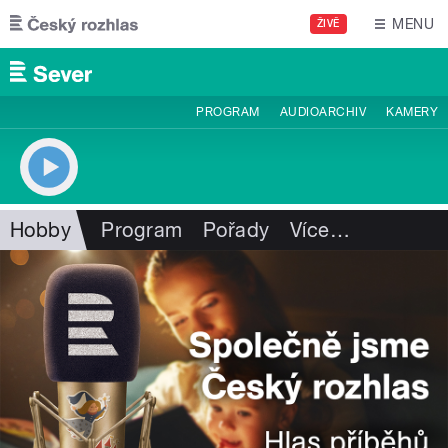
Přejít k hlavnímu obsahu
MENU
ŽIVĚ
PROGRAM
AUDIOARCHIV
KAMERY
Hobby
Program
Pořady
Více
…