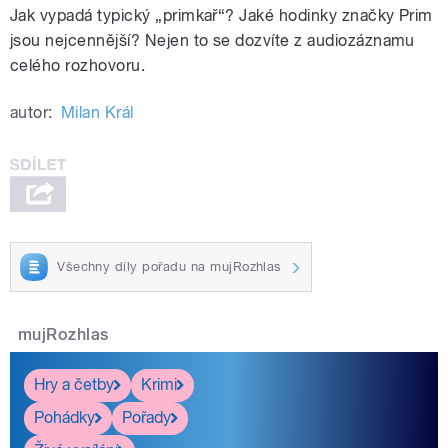
Jak vypadá typický „primkař“? Jaké hodinky značky Prim
jsou nejcennější? Nejen to se dozvíte z audiozáznamu
celého rozhovoru.
autor:
Milan Král
Všechny díly pořadu na mujRozhlas
mujRozhlas
Hry a četby
Krimi
Pohádky
Pořady