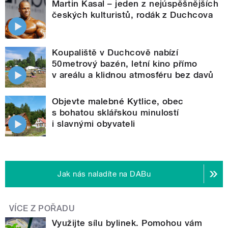
Martin Kasal – jeden z nejúspěšnějších
českých kulturistů, rodák z Duchcova
Koupaliště v Duchcově nabízí
50metrový bazén, letní kino přímo
v areálu a klidnou atmosféru bez davů
Objevte malebné Kytlice, obec
s bohatou sklářskou minulostí
i slavnými obyvateli
Jak nás naladíte na DABu
VÍCE Z POŘADU
Využijte sílu bylinek. Pomohou vám