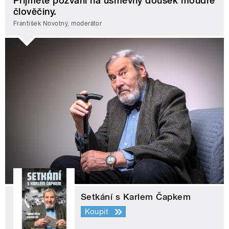
Přijměte pozvání na úsměvný doušek moudré
člověčiny.
František Novotný, moderátor
Setkání s Karlem Čapkem
Koupit